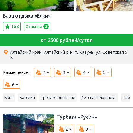
База отдыха «Ёлки»
10,0
Отзывы
2
от 2500 рублей/сутки
Алтайский край, Алтайский р-н, п. Катунь, ул. Советская 5
В
Размещение:
2
3
4
5
9
Баня
Бассейн
Тренажерный зал
Детская площадка
Парк
Турбаза «Русич»
2
3