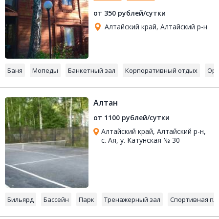
от 350 рублей/сутки
Алтайский край, Алтайский р-н
Баня
Мопеды
Банкетный зал
Корпоративный отдых
Орг
Алтан
от 1100 рублей/сутки
Алтайский край, Алтайский р-н,
с. Ая, у. Катунская № 30
Бильярд
Бассейн
Парк
Тренажерный зал
Спортивная пл