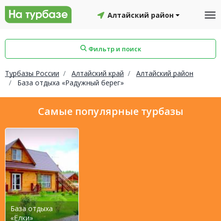
Алтайский район
Фильтр и поиск
Турбазы России
Алтайский край
Алтайский район
База отдыха «Радужный берег»
айон
Смоленский район
Топчихинский район
Самые популярные турбазы
Красноборский район
Онежский район
База отдыха
йон
Северодвинск
Устьянский район
«Ёлки»