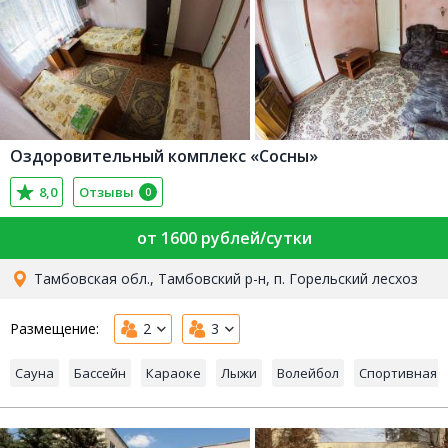
Оздоровительный комплекс «Сосны»
8,0
Отзывы
0
от 1600 рублей/сутки
Тамбовская обл., Тамбовский р-н, п. Горельский лесхоз
Размещение:
2
3
Сауна
Бассейн
Караоке
Лыжи
Волейбол
Спортивная 