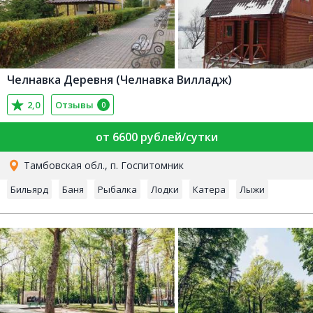
Челнавка Деревня (Челнавка Вилладж)
2,0
Отзывы
0
от 6600 рублей/сутки
Тамбовская обл., п. Госпитомник
Бильярд
Баня
Рыбалка
Лодки
Катера
Лыжи