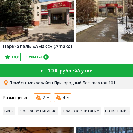
Парк-отель «Амакс» (Amaks)
10,0
Отзывы
0
от 1000 рублей/сутки
Тамбов, микрорайон Пригородный Лес квартал 101
Размещение:
2
4
Баня
3-разовое питание
1-разовое питание
Банкетный за