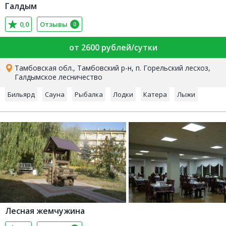
Галдым
0,0
Отзывы
0
от 2600 рублей/сутки
Тамбовская обл., Тамбовский р-н, п. Горельский лесхоз,
Галдымское лесничество
Бильярд
Сауна
Рыбалка
Лодки
Катера
Лыжи
Лесная жемчужина