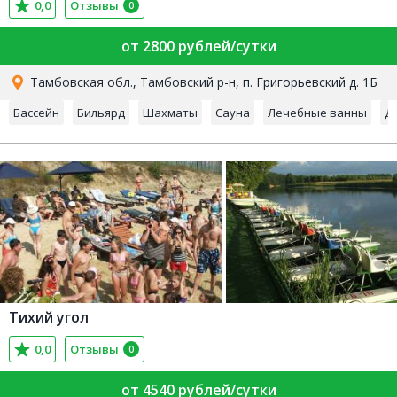
0,0
Отзывы
0
от 2800 рублей/сутки
Тамбовская обл., Тамбовский р-н, п. Григорьевский д. 1Б
Бассейн
Бильярд
Шахматы
Сауна
Лечебные ванны
Д
Тихий угол
0,0
Отзывы
0
от 4540 рублей/сутки