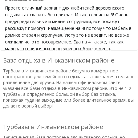
Просто отличный вариант для любителей деревенского
отдыха так сказать без прикрас. И так, сервис на 5! Очень
предупредительные и милые сотрудники, все покажут-
расскажут помогут. Размещение на 4! потому что мебель в
домике старая и скрипучая. Уюту это не вредит, но все же
ожидали чегото посовременее. Еда на 4 так же, так как
маловато привычных повседневных блюд в меню.
Развлечения на высоте! Мини-зоопарк по факту просто
База отдыха в Инжавинском районе
ферма, но ребенку в лбом случае понравилось. Все трое
брали велосипеды, катались по окрестностям. Места
Турбаза в Инжавинском районе безумно комфортное
заслуживают отдельного упоминания, таких красивейших
пространство для семейного отдыха, а также замечательное
развлечение для друзей. На нашем официальном сайте
туманов утром никогда не видела! Итого: замечательноге
указаны все базы отдыха в Инжавинском районе. Это не 1-2
место для тех, кто не боится попасть в не тепличные
турбазы, а определенно большой выбор баз отдыха,
условия настоящей деревни!
приезжая туда на выходные или более длительное время, вы
делаете верный выбор!
Полезный отзыв?
Да
(0)
Нет
(0)
9,3
Ириний
о Туристический комплекс «Русская
Турбазы в Инжавинском районе
деревня»
02.03.2020 в 18:14
Туристическая база построена для активного отдыха, но