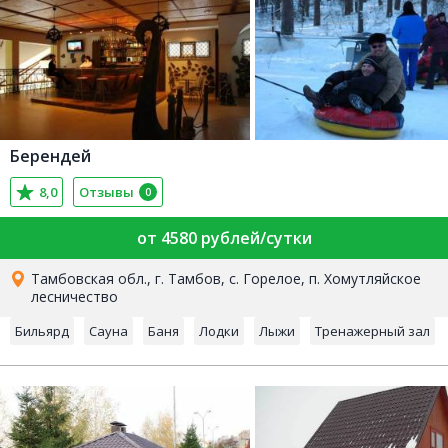
Берендей
8,0
Отзывы
0
от 4580 рублей/сутки
Тамбовская обл., г. Тамбов, с. Горелое, п. Хомутляйское
лесничество
Бильярд
Сауна
Баня
Лодки
Лыжи
Тренажерный зал