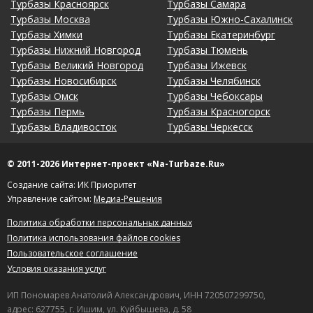
Турбазы Красноярск
Турбазы Самара
Турбазы Москва
Турбазы Южно-Сахалинск
Турбазы Химки
Турбазы Екатеринбург
Турбазы Нижний Новгород
Турбазы Тюмень
Турбазы Великий Новгород
Турбазы Ижевск
Турбазы Новосибирск
Турбазы Челябинск
Турбазы Омск
Турбазы Чебоксары
Турбазы Пермь
Турбазы Красногорск
Турбазы Владивосток
Турбазы Черкесск
© 2011-2026 Интернет-проект «Na-Turbaze.Ru»
Создание сайта: ИК Приоритет
Управление сайтом:
Медиа-Решения
Политика обработки персональных данных
Политика использования файлов cookies
Пользовательское соглашение
Условия оказания услуг
ИП Пономарев Анатолий Александрович, ИНН 720507299750,
адрес: 627755, г. Ишим, ул. Куйбышева, д. 58