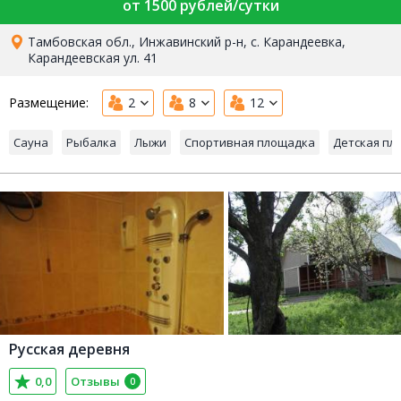
от 1500 рублей/сутки
Тамбовская обл., Инжавинский р-н, с. Карандеевка,
Карандеевская ул. 41
Размещение:
2
8
12
Сауна
Рыбалка
Лыжи
Спортивная площадка
Детская пл
Русская деревня
0,0
Отзывы
0