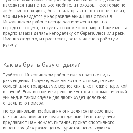
находятся там не только любители походов. Некоторые не
Великолепная природа и пейзажы. Отзывчивый и
любят много ходить, бегать или прыгать, но это не значит,
обходительный персонал. Вкусная и обильная еда.
что им не найдётся у нас развлечений. База отдыха в
Инжавинском районе всегда расположена вдали от
Полезный отзыв?
Да
(1)
Нет
(0)
городского шума, от суеты современного мира. Такие места
7,3
предпочитают делать неподалёку от берега, леса или реки.
Именно сюда люди приезжают, оставляя свою работу и
Сысой
о Туристический комплекс «Русская
деревня»
рутину.
02.02.2020 в 03:32
До реки с ребенком к сожалению только на машине,
Как выбрать базу отдыха?
пешком нереально (детям 9 лет и 0). Про то, что есть
развлечения ( ну комната) узнали в последний день.
Турбазы в Инжавинском районе имеют разные виды
Рыбалка действительно не очень, т.к. сами видели
размещения. В случае, если вы хотите отдохнуть всей
местного с мешком рыбы, выловленной в сеть. Про то, что
семьей или с товарищами, вернее снять коттедж с парилкой
уборку делают по требованию узнали тоже в последний
и сауной. Если вы приняли решение устроить романтический
уик-энд, в таком случае для двоих будет довольно
день. Думали не делают вообще, хотела сама мыть полы
отдельного номера.
уж. Детям бы песочек и качели получше хотелось бы. Еда
замечательная, только почему всё время почти курица?
По организации пребывания они делятся на сезонные
(летние или зимние) и круглогодичные. Типовые услуги
Лучше б подороже, но по разнообразней: рыбу, баранину,
предлагают Вам ночлег, питание, прокат спортивного
говядину. К повару претензий нет, лишь к курице.) Экология
инвентаря. Для размещения туристов используются
на 5 с плюсом. И река, и деревня..этот воздух нельзя