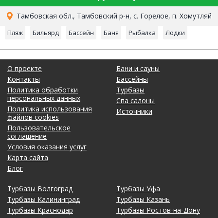
Тамбовская обл., Тамбовский р-н, с. Горелое, п. Хомутляй
Пляж
Бильярд
Бассейн
Баня
Рыбалка
Лодки
О проекте
Бани и сауны
Контакты
Бассейны
Политика обработки
Турбазы
персональных данных
Спа салоны
Политика использования
Источники
файлов cookies
Пользовательское
соглашение
Условия оказания услуг
Карта сайта
Блог
Турбазы Волгоград
Турбазы Уфа
Турбазы Калининград
Турбазы Казань
Турбазы Краснодар
Турбазы Ростов-на-Дону