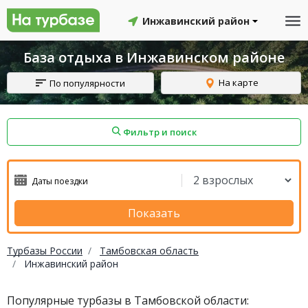
Инжавинский район
База отдыха в Инжавинском районе
На карте
По популярности
Фильтр и поиск
айон
Смоленский район
Топчихинский район
Показать
Турбазы России
Тамбовская область
Инжавинский район
Красноборский район
Онежский район
Популярные турбазы в Тамбовской области:
йон
Северодвинск
Устьянский район