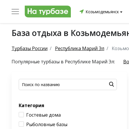
Козьмодемьянск
База отдыха в Козьмодемья
уриха
Заринский район
Смоленский район
Топ
Турбазы России
Республика Марий Эл
Козьмо
Популярные турбазы в Республике Марий Эл:
Во
он
ргопольский район
Красноборский район
Онежски
Категория
Приморский район
Северодвинск
Устьянский
Гостевые дома
Рыболовные базы