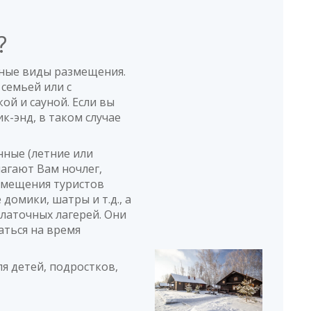
а?
ные виды размещения.
 семьей или с
ой и сауной. Если вы
-энд, в таком случае
нные (летние или
лагают Вам ночлег,
азмещения туристов
домики, шатры и т.д., а
латочных лагерей. Они
аться на время
я детей, подростков,