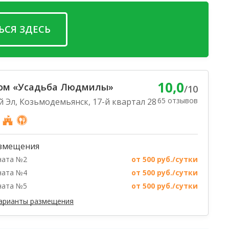
ЬСЯ ЗДЕСЬ
10,0
дом «Усадьба Людмилы»
/10
65 отзывов
й Эл, Козьмодемьянск, 17-й квартал 28
змещения
ната №2
от 500 руб./сутки
ната №4
от 500 руб./сутки
ната №5
от 500 руб./сутки
варианты размещения