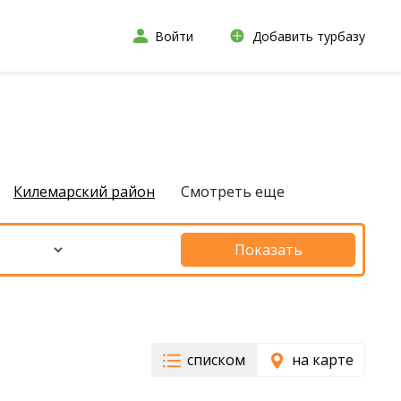
Войти
Добавить турбазу
Килемарский район
Смотреть еще
Показать
списком
на карте