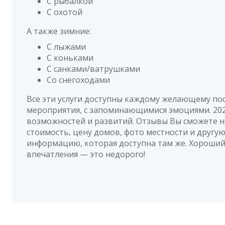
С рыбалкой
С охотой
А также зимние:
С лыжами
С коньками
С санками/ватрушками
Со снегоходами
Все эти услуги доступны каждому желающему по
мероприятия, с запоминающимися эмоциями. 202
возможностей и развитий. Отзывы Вы сможете н
стоимость, цену домов, фото местности и другу
информацию, которая доступна там же. Хороши
впечатления — это недорого!