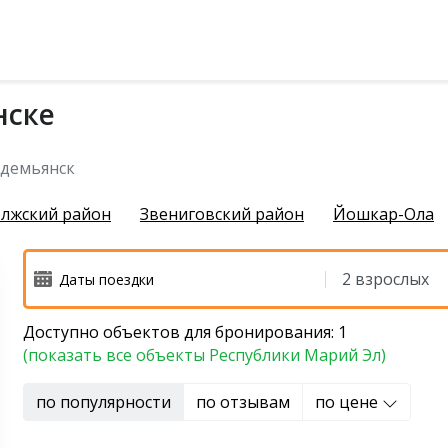
нске
чихинский район
демьянск
лжский район
Звениговский район
Йошкар-Ола
Доступно объектов для бронирования: 1
й район
(показать все объекты Республики Марий Эл)
 район
по популярности
по отзывам
по цене