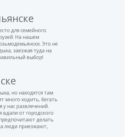
мьянске
есто для семейного
рузей. На нашем
озьмодемьянске. Это не
дыха, заезжая туда на
правильный выбор!
ске
ыха, но находятся там
т много ходить, бегать
я у нас развлечений.
я вдали от городского
 предпочитают делать
юда люди приезжают,