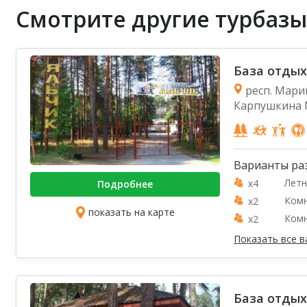
Смотрите другие турбазы
База отдых
респ. Марий
Карпушкина 
Варианты ра
Летн
x4
Подробнее
Комн
x2
показать на карте
Комн
x2
Показать все 
База отдых