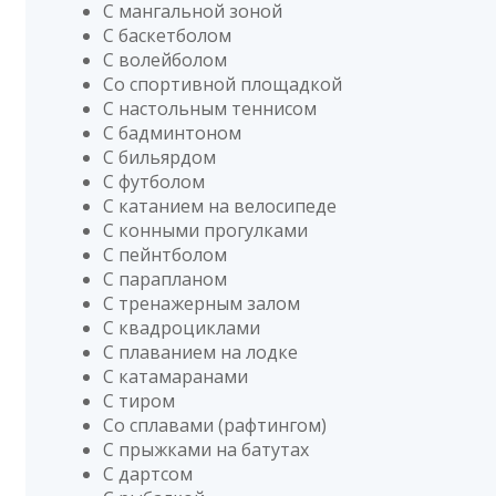
С мангальной зоной
С баскетболом
С волейболом
Со спортивной площадкой
С настольным теннисом
С бадминтоном
С бильярдом
С футболом
С катанием на велосипеде
С конными прогулками
С пейнтболом
С парапланом
С тренажерным залом
С квадроциклами
С плаванием на лодке
С катамаранами
С тиром
Со сплавами (рафтингом)
С прыжками на батутах
С дартсом