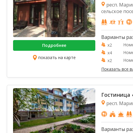
респ. Мари
сельское пос
Варианты ра
Номе
x2
Подробнее
Номе
x4
показать на карте
Номе
x2
Показать все 
Гостиница 
респ. Мари
Варианты ра