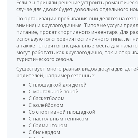
Если вы приняли решение устроить романтически
случае для двоих будет довольно отдельного но
По организации пребывания они делятся на сезо
зимние) и круглогодичные. Типовые услуги пред
питание, прокат спортивного инвентаря. Для р
используются строения гостиничного типа, летни
а также готовятся специальные места для палато
могут работать как круглогодично, так и открыв
туристического сезона.
Существует много разных видов досуга для детей
родителей, например сезонные:
С площадкой для детей
С мангальной зоной
С баскетболом
С волейболом
Со спортивной площадкой
С настольным теннисом
С бадминтоном
С бильярдом