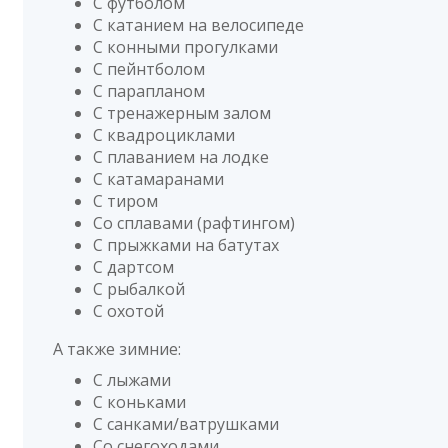
С футболом
С катанием на велосипеде
С конными прогулками
С пейнтболом
С парапланом
С тренажерным залом
С квадроциклами
С плаванием на лодке
С катамаранами
С тиром
Со сплавами (рафтингом)
С прыжками на батутах
С дартсом
С рыбалкой
С охотой
А также зимние:
С лыжами
С коньками
С санками/ватрушками
Со снегоходами