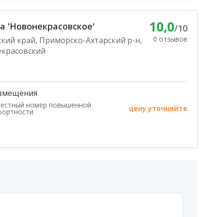
10,0
а 'Новонекрасовское'
/10
0 отзывов
кий край, Приморско-Ахтарский р-н,
екрасовский
змещения
местный номер повышенной
цену уточняйте
фортности