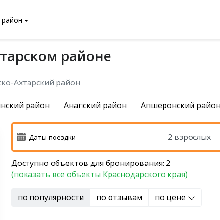
 район
хтарском районе
чихинский район
ко-Ахтарский район
инский район
Анапский район
Апшеронский райо
Доступно объектов для бронирования: 2
й район
(показать все объекты Краснодарского края)
 район
по популярности
по отзывам
по цене