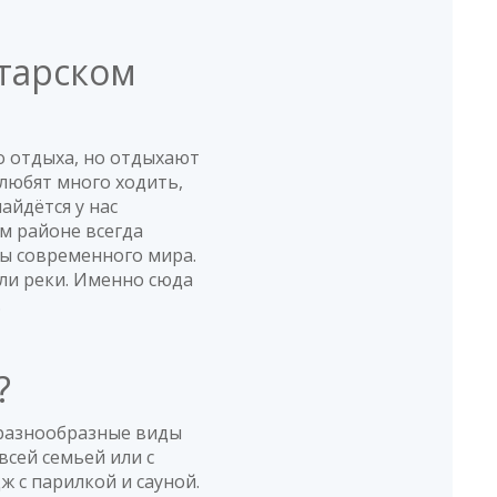
тарском
о отдыха, но отдыхают
любят много ходить,
найдётся у нас
м районе всегда
ты современного мира.
или реки. Именно сюда
.
а?
разнообразные виды
всей семьей или с
 с парилкой и сауной.