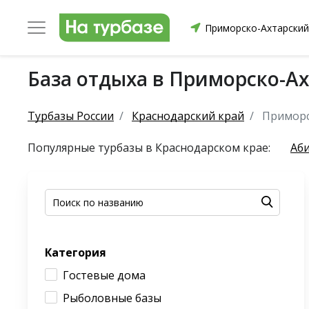
Приморско-Ахтарский
База отдыха в Приморско-А
уриха
Заринский район
Смоленский район
Топ
Турбазы России
Краснодарский край
Приморс
Популярные турбазы в Краснодарском крае:
Аб
он
ргопольский район
Красноборский район
Онежски
Категория
Приморский район
Северодвинск
Устьянский
Гостевые дома
Рыболовные базы