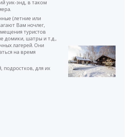
й уик-энд, в таком
мера.
нные (летние или
лагают Вам ночлег,
азмещения туристов
е домики, шатры и т.д.,
чных лагерей. Они
аться на время
, подростков, для их