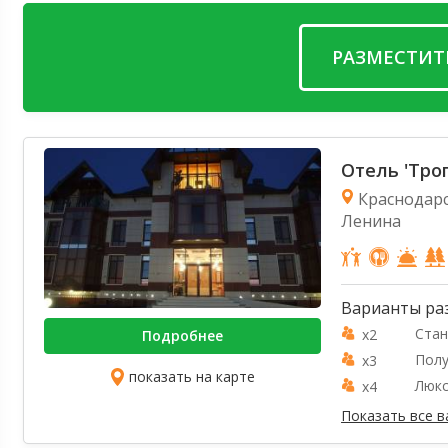
РАЗМЕСТИТ
Отель 'Тро
Краснодарс
Ленина
Варианты ра
Стан
x2
Подробнее
Пол
x3
показать на карте
Люк
x4
Показать все 