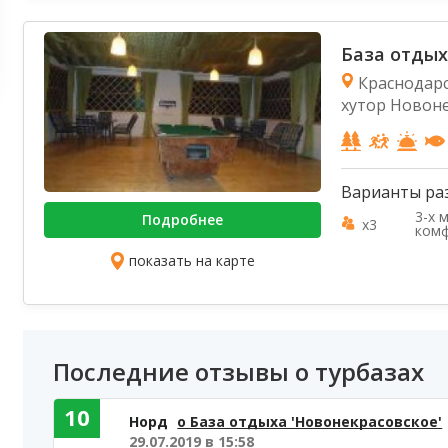
База отдых
Краснодарс
хутор Новон
Варианты ра
3-х 
Подробнее
x3
ком
показать на карте
Последние отзывы о турбазах
10
Норд
о База отдыха 'Новонекрасовское'
29.07.2019 в 15:58