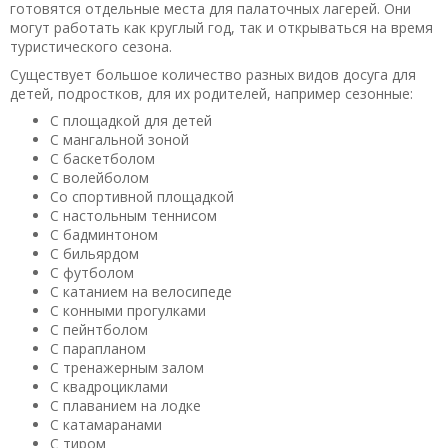
готовятся отдельные места для палаточных лагерей. Они
могут работать как круглый год, так и открываться на время
туристического сезона.
Существует большое количество разных видов досуга для
детей, подростков, для их родителей, например сезонные:
С площадкой для детей
С мангальной зоной
С баскетболом
С волейболом
Со спортивной площадкой
С настольным теннисом
С бадминтоном
С бильярдом
С футболом
С катанием на велосипеде
С конными прогулками
С пейнтболом
С парапланом
С тренажерным залом
С квадроциклами
С плаванием на лодке
С катамаранами
С тиром