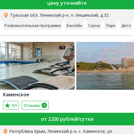
цену уточняйте
Тульская обл. Ленинский р-н, п. Иншинский, д.32
Развлекательная программа
Бассейн
Сауна
Парк
Детск
Каменское
9,5
Отзывы
0
от 2200 рублей/сутки
Республика Крым, Ленинский р-н, с. Каменское, ул.