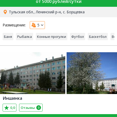
от 5000 рублей/сутки
Тульская обл., Ленинский р-н, с. Борщевка
Размещение:
5
Баня
Рыбалка
Конные прогулки
Футбол
Баскетбол
Во
Иншинка
0,0
Отзывы
0