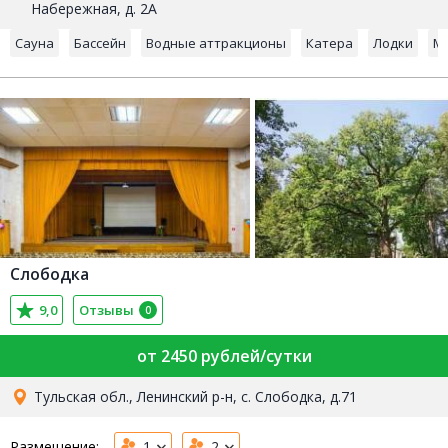
Набережная, д. 2А
Сауна
Бассейн
Водные аттракционы
Катера
Лодки
М
Слободка
9,0
Отзывы
0
от 2450 рублей/сутки
Тульская обл., Ленинский р-н, с. Слободка, д.71
Размещение:
1
2