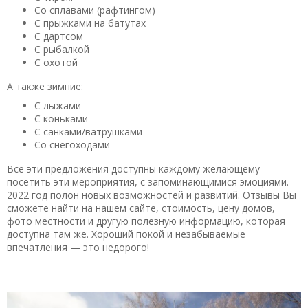
Со сплавами (рафтингом)
С прыжками на батутах
С дартсом
С рыбалкой
С охотой
А также зимние:
С лыжами
С коньками
С санками/ватрушками
Со снегоходами
Все эти предложения доступны каждому желающему
посетить эти мероприятия, с запоминающимися эмоциями.
2022 год полон новых возможностей и развитий. Отзывы Вы
сможете найти на нашем сайте, стоимость, цену домов,
фото местности и другую полезную информацию, которая
доступна там же. Хороший покой и незабываемые
впечатления — это недорого!