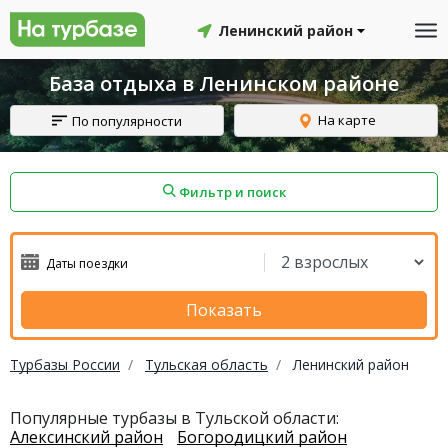
Ленинский район
База отдыха в Ленинском районе
На карте
По популярности
Фильтр и поиск
айон
Смоленский район
Топчихинский район
Показать
Турбазы России
Тульская область
Ленинский район
Красноборский район
Онежский район
Популярные турбазы в Тульской области:
Алексинский район
Богородицкий район
йон
Северодвинск
Устьянский район