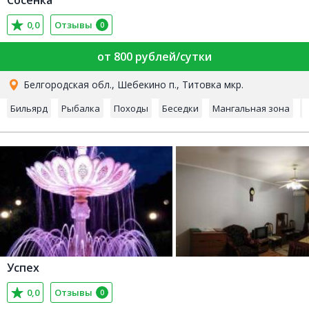
Сосенка
0,0
Отзывы
0
от 800 рублей/сутки
Белгородская обл., Шебекино п., Титовка мкр.
Бильярд
Рыбалка
Походы
Беседки
Мангальная зона
Ф
Успех
0,0
Отзывы
0