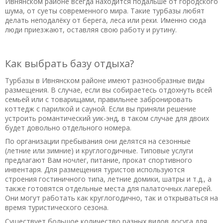
Ивнянском районе всегда находится подальше от городского
шума, от суеты современного мира. Такие турбазы любят
делать неподалёку от берега, леса или реки. Именно сюда
люди приезжают, оставляя свою работу и рутину.
Как выбрать базу отдыха?
Турбазы в Ивнянском районе имеют разнообразные виды
размещения. В случае, если вы собираетесь отдохнуть всей
семьей или с товарищами, правильнее забронировать
коттедж с парилкой и сауной. Если вы приняли решение
устроить романтический уик-энд, в таком случае для двоих
будет довольно отдельного номера.
По организации пребывания они делятся на сезонные
(летние или зимние) и круглогодичные. Типовые услуги
предлагают Вам ночлег, питание, прокат спортивного
инвентаря. Для размещения туристов используются
строения гостиничного типа, летние домики, шатры и т.д., а
также готовятся отдельные места для палаточных лагерей.
Они могут работать как круглогодично, так и открываться на
время туристического сезона.
Существует большое количество разных видов досуга для