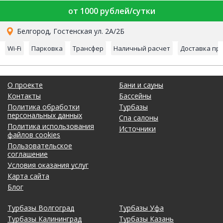
от 1000 рублей/сутки
Белгород, Гостенская ул. 2А/2Б
Wi-Fi
Парковка
Трансфер
Наличный расчет
Доставка пр
О проекте
Бани и сауны
Контакты
Бассейны
Политика обработки
Турбазы
персональных данных
Спа салоны
Политика использования
Источники
файлов cookies
Пользовательское
соглашение
Условия оказания услуг
Карта сайта
Блог
Турбазы Волгоград
Турбазы Уфа
Турбазы Калининград
Турбазы Казань