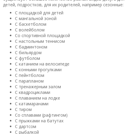
детей, подростков, для их родителей, например сезонные:
С площадкой для детей
С мангальной зоной
С баскетболом
С волейболом
Со спортивной площадкой
С настольным теннисом
С бадминтоном
С бильярдом
С футболом
С катанием на велосипеде
С конными прогулками
С пейнтболом
С парапланом
С тренажерным залом
С квадроциклами
С плаванием на лодке
С катамаранами
С тиром
Со сплавами (рафтингом)
С прыжками на батутах
С дартсом
С рыбалкой