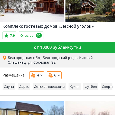
Комплекс гостевых домов «Лесной уголок»
7,9
Отзывы
50
от 10000 рублей/сутки
Белгородская обл., Белгородский р-н, с. Нижний
Ольшанец, ул. Сосновая 82
Размещение:
4
6
Сауна
Дартс
Детская площадка
Кухня
Футбол
Спорти