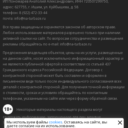
ИП Пономарев Анатолий Александрович, ИНН 720507299750,
адрес: 627755, г. Ишим, ул. Куйбышева, д. 58
телефон: 8 (922) 472-33-44
почта: info@na-turbaze.ru
Все права защищены и охраняются законом об авторском праве.
Любое использование материалов разрешено только при наличии
активной ссылки на сайт. По вопросам сотрудничества и размещения
рекламы обращайтесь по e-mail: info@na-turbaze.ru
Предложения владельцев объектов, цены на их услуги, размещенные
на данном сайте, носят исключительно информационный характер и
не являются публичной офертой в соответствии со статьей 437
Гражданского кодекса Российской Федерации. Договор с
контрактной стороной может быть составлен и оформлен в
письменном виде только после индивидуального согласования всех
деталей с контрактной стороной. Для получения точной информации
о стоимости, сроках и условиях обращайтесь по контактным
телефонам, указанным на сайте или через форму обратной связи.
18+
Некоторые материалы настоящего раздела могут
содержать информацию, запрещенную для лиц, младше
Мы используем файлы
cookies
. Оставаясь на сайте, вы
18 лет.
даете согласие на их использование.