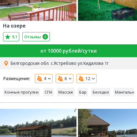
На озере
9,1
Отзывы
0
от 10000 рублей/сутки
Белгородская обл. с.Ястребово ул.Кидалова 1г
Размещение:
4
6
12
Конные прогулки
СПА
Массаж
Бар
Беседки
Мангальна