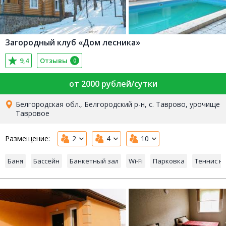
Загородный клуб «Дом лесника»
9,4
Отзывы
0
от 2000 рублей/сутки
Белгородская обл., Белгородский р-н, с. Таврово, урочище
Тавровое
Размещение:
2
4
10
Баня
Бассейн
Банкетный зал
Wi-Fi
Парковка
Теннис н