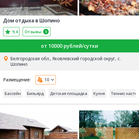
Дом отдыха в Шопино
9,4
Отзывы
0
от 10000 рублей/сутки
Белгородская обл., Яковлевский городской округ, с.
Шопино
Размещение:
10
Бассейн
Бильярд
Детская площадка
Кухня
Теннис насто