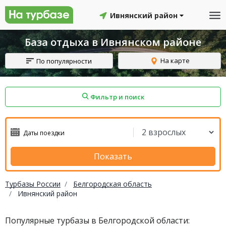
Ивнянский район
База отдыха в Ивнянском районе
На карте
По популярности
Фильтр и поиск
айон
Смоленский район
Топчихинский район
Показать
Турбазы России
Белгородская область
Ивнянский район
Красноборский район
Онежский район
Популярные турбазы в Белгородской области:
йон
Северодвинск
Устьянский район