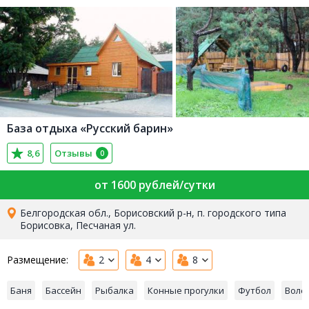
База отдыха «Русский барин»
8,6
Отзывы
0
от 1600 рублей/сутки
Белгородская обл., Борисовский р-н, п. городского типа
Борисовка, Песчаная ул.
Размещение:
2
4
8
Баня
Бассейн
Рыбалка
Конные прогулки
Футбол
Воле