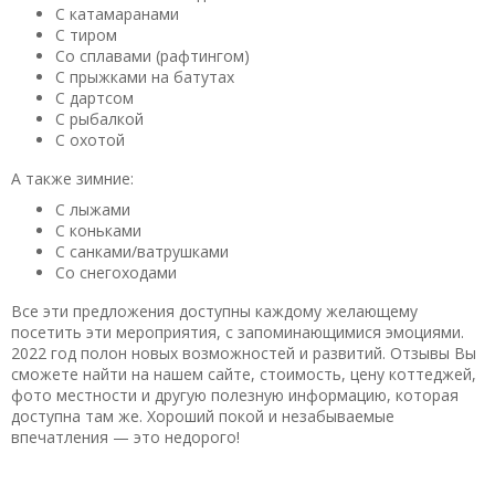
С катамаранами
С тиром
Со сплавами (рафтингом)
С прыжками на батутах
С дартсом
С рыбалкой
С охотой
А также зимние:
С лыжами
С коньками
С санками/ватрушками
Со снегоходами
Все эти предложения доступны каждому желающему
посетить эти мероприятия, с запоминающимися эмоциями.
2022 год полон новых возможностей и развитий. Отзывы Вы
сможете найти на нашем сайте, стоимость, цену коттеджей,
фото местности и другую полезную информацию, которая
доступна там же. Хороший покой и незабываемые
впечатления — это недорого!