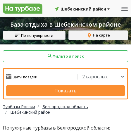
Шебекинский район
База отдыха в Шебекинском районе
На карте
По популярности
Фильтр и поиск
айон
Смоленский район
Топчихинский район
Показать
Турбазы России
Белгородская область
Шебекинский район
Красноборский район
Онежский район
Популярные турбазы в Белгородской области:
йон
Северодвинск
Устьянский район