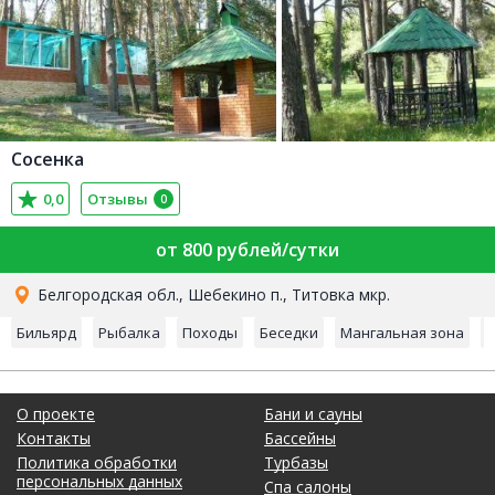
Сосенка
0,0
Отзывы
0
от 800 рублей/сутки
Белгородская обл., Шебекино п., Титовка мкр.
Бильярд
Рыбалка
Походы
Беседки
Мангальная зона
Ф
О проекте
Бани и сауны
Контакты
Бассейны
Политика обработки
Турбазы
персональных данных
Спа салоны