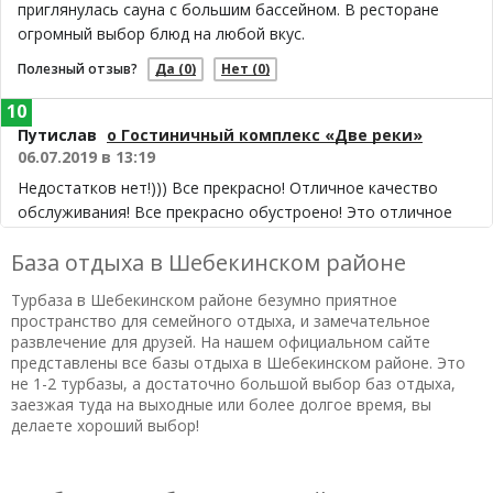
приглянулась сауна с большим бассейном. В ресторане
огромный выбор блюд на любой вкус.
Полезный отзыв?
Да
(0)
Нет
(0)
10
Путислав
о Гостиничный комплекс «Две реки»
06.07.2019 в 13:19
Недостатков нет!))) Все прекрасно! Отличное качество
обслуживания! Все прекрасно обустроено! Это отличное
место для отдыха всей семьей и компанией!!! Ездим
База отдыха в Шебекинском районе
отдыхать только туда!
Полезный отзыв?
Да
(0)
Нет
(0)
Турбаза в Шебекинском районе безумно приятное
пространство для семейного отдыха, и замечательное
развлечение для друзей. На нашем официальном сайте
представлены все базы отдыха в Шебекинском районе. Это
не 1-2 турбазы, а достаточно большой выбор баз отдыха,
заезжая туда на выходные или более долгое время, вы
делаете хороший выбор!