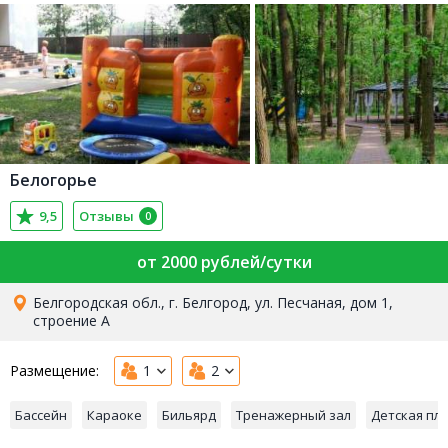
Белогорье
9,5
Отзывы
0
от 2000 рублей/сутки
Белгородская обл., г. Белгород, ул. Песчаная, дом 1,
строение А
Размещение:
1
2
Бассейн
Караоке
Бильярд
Тренажерный зал
Детская пл