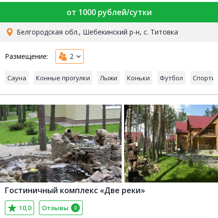
от 1000 рублей/сутки
Белгородская обл., Шебекинский р-н, с. Титовка
Размещение:
2
Сауна
Конные прогулки
Лыжи
Коньки
Футбол
Спорти
Гостиничный комплекс «Две реки»
10,0
Отзывы
0