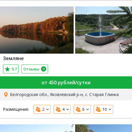
Земляне
9,7
Отзывы
0
от 450 рублей/сутки
Белгородская обл., Яковлевский р-н, с. Старая Глинка
Размещение:
2
4
6
10