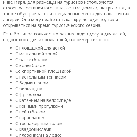
инвентаря. Для размещения туристов используются
строения гостиничного типа, летние домики, шатры и т.д., а
также обустраиваются специальные места для палаточных
лагерей. Они могут работать как круглогодично, так и
открываться на время туристического сезона.
Есть большое количество разных видов досуга для детей,
подростков, для их родителей, например сезонные:
С площадкой для детей
С мангальной зоной
С баскетболом
С волейболом
Со спортивной площадкой
С настольным теннисом
С бадминтоном
С бильярдом
С футболом
С катанием на велосипеде
С конными прогулками
С пейнтболом
С парапланом
С тренажерным залом
С квадроциклами
С плаванием на лодке