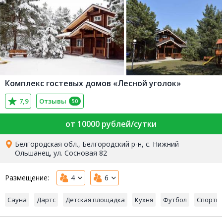
Комплекс гостевых домов «Лесной уголок»
7,9
Отзывы
50
от 10000 рублей/сутки
Белгородская обл., Белгородский р-н, с. Нижний
Ольшанец, ул. Сосновая 82
Размещение:
4
6
Сауна
Дартс
Детская площадка
Кухня
Футбол
Спорти