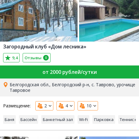
Загородный клуб «Дом лесника»
9,4
Отзывы
0
от 2000 рублей/сутки
Белгородская обл., Белгородский р-н, с. Таврово, урочище
Тавровое
Размещение:
2
4
10
Баня
Бассейн
Банкетный зал
Wi-Fi
Парковка
Теннис н