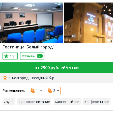
Гостиница 'Белый город'
10,0
Отзывы
65
от 2900 рублей/сутки
г. Белгород, Народный б-р
Размещение:
1
2
Сауна
1-разовое питание
Банкетный зал
Конференц-зал