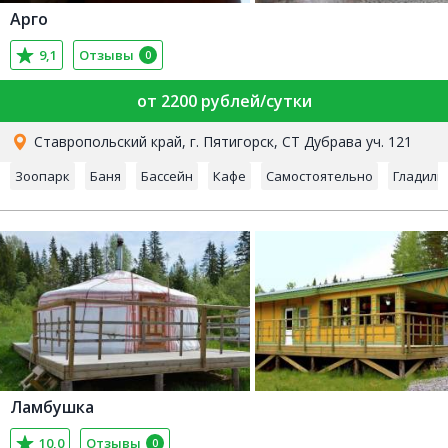
Арго
9,1
Отзывы
0
от 2200 рублей/сутки
Ставропольский край, г. Пятигорск, СТ Дубрава уч. 121
Зоопарк
Баня
Бассейн
Кафе
Самостоятельно
Гладиль
Ламбушка
10,0
Отзывы
0