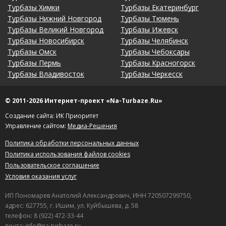
Турбазы Химки
Турбазы Екатеринбург
Турбазы Нижний Новгород
Турбазы Тюмень
Турбазы Великий Новгород
Турбазы Ижевск
Турбазы Новосибирск
Турбазы Челябинск
Турбазы Омск
Турбазы Чебоксары
Турбазы Пермь
Турбазы Красногорск
Турбазы Владивосток
Турбазы Черкесск
© 2011-2026 Интернет-проект «Na-Turbaze.Ru»
Создание сайта: ИК Приоритет
Управление сайтом:
Медиа-Решения
Политика обработки персональных данных
Политика использования файлов cookies
Пользовательское соглашение
Условия оказания услуг
ИП Пономарев Анатолий Александрович, ИНН 720507299750,
адрес: 627755, г. Ишим, ул. Куйбышева, д. 58
телефон: 8 (922) 472-33-44
почта: info@na-turbaze.ru