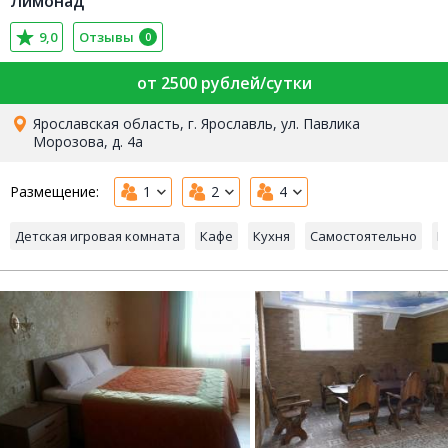
Лимонад
9,0
Отзывы
0
от 2500 рублей/сутки
Ярославская область, г. Ярославль, ул. Павлика
Морозова, д. 4а
Размещение:
1
2
4
Детская игровая комната
Кафе
Кухня
Самостоятельно
М