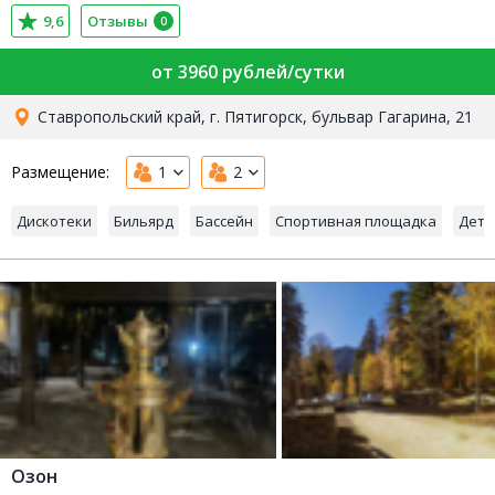
9,6
Отзывы
0
от 3960 рублей/сутки
Ставропольский край, г. Пятигорск, бульвар Гагарина, 21
Размещение:
1
2
Дискотеки
Бильярд
Бассейн
Спортивная площадка
Детс
Озон