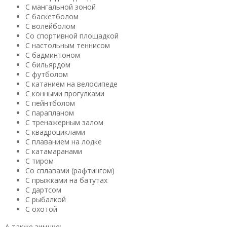
С мангальной зоной
С баскетболом
С волейболом
Со спортивной площадкой
С настольным теннисом
С бадминтоном
С бильярдом
С футболом
С катанием на велосипеде
С конными прогулками
С пейнтболом
С парапланом
С тренажерным залом
С квадроциклами
С плаванием на лодке
С катамаранами
С тиром
Со сплавами (рафтингом)
С прыжками на батутах
С дартсом
С рыбалкой
С охотой
А также зимние: