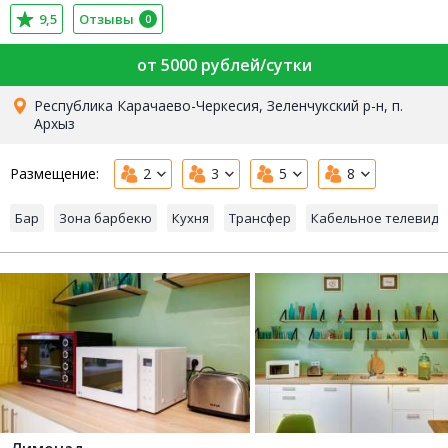
9,5
Отзывы
0
от 5000 рублей/сутки
Республика Карачаево-Черкесия, Зеленчукский р-н, п.
Архыз
Размещение:
2
3
5
8
Бар
Зона барбекю
Кухня
Трансфер
Кабельное телевид