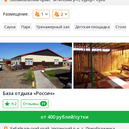
Размещение:
1
2
Сауна
Парк
Тренажерный зал
Детская площадка
Столов
База отдыха «Россич»
9,2
Отзывы
89
от 400 рублей/сутки
Забайкальский край, Читинский р-н, с. Преображенка