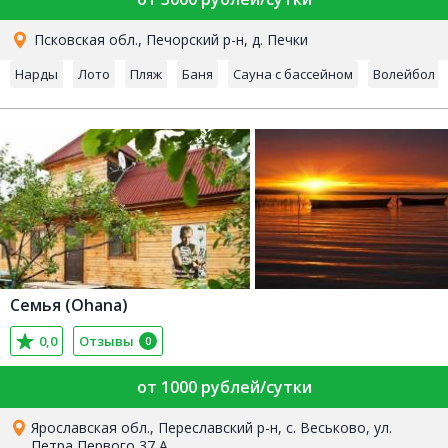
Псковская обл., Печорский р-н, д. Печки
Нарды
Лото
Пляж
Баня
Сауна с бассейном
Волейбол
Семья (Ohana)
0,0
Отзывы
0
от 1000 рублей/сутки
Ярославская обл., Переславский р-н, с. Веськово, ул.
Петра Первого 37 А