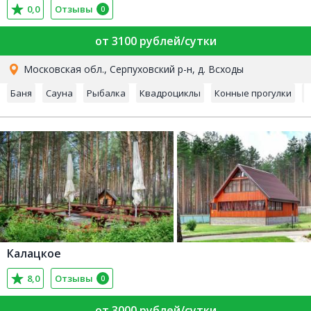
0,0
Отзывы
0
от 3100 рублей/сутки
Московская обл., Серпуховский р-н, д. Всходы
Баня
Сауна
Рыбалка
Квадроциклы
Конные прогулки
С
Калацкое
8,0
Отзывы
0
от 3000 рублей/сутки