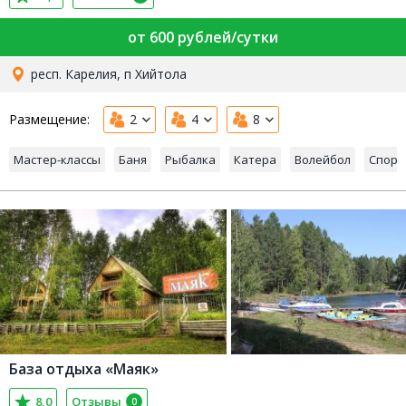
от 600 рублей/сутки
респ. Карелия, п Хийтола
Размещение:
2
4
8
Мастер-классы
Баня
Рыбалка
Катера
Волейбол
Спорт
База отдыха «Маяк»
8,0
Отзывы
0