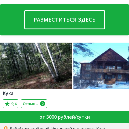
РАЗМЕСТИТЬСЯ ЗДЕСЬ
Кука
9,4
Отзывы
0
от 3000 рублей/сутки
Забайкальский край, Читинский р-н, курорт Кука