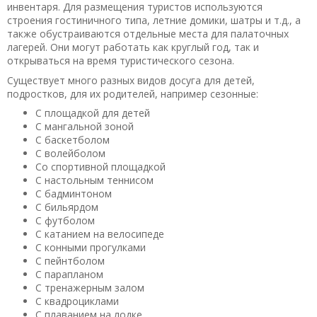
горах,Тригорском,Петровском,Михайловском. В
инвентаря. Для размещения туристов используются
Псков,Изборск ездили в прошлом году.Красивейшая р.
строения гостиничного типа, летние домики, шатры и т.д., а
Великая и озёра с чистой,мягкой и светлой водой.
также обустраиваются отдельные места для палаточных
лагерей. Они могут работать как круглый год, так и
Объездили всю округу.Незабываемая природа.Сотни
открываться на время туристического сезона.
фотографий и массу впечатлений получили от поездки!
Всем спасибо.До будущего года!!! Людмила и Михаил.
Существует много разных видов досуга для детей,
подростков, для их родителей, например сезонные:
Полезный отзыв?
Да
(0)
Нет
(0)
С площадкой для детей
С мангальной зоной
10
С баскетболом
Анис
о База отдыха «Алоль»
С волейболом
02.11.2019 в 11:43
Со спортивной площадкой
Поставить бы автоматы с водой и интернет побыстрее.
С настольным теннисом
Хороший лес, озеро и тишина. Комфортный коттедж.
С бадминтоном
С бильярдом
Отлично отдохнули. Накупались и нагулялись.
С футболом
Полезный отзыв?
Да
(0)
Нет
(0)
С катанием на велосипеде
С конными прогулками
9,3
С пейнтболом
Сарвил
о База отдыха «Алоль»
С парапланом
16.10.2019 в 00:57
С тренажерным залом
С квадроциклами
ненавязчивость и демократизм персонала, прекрасная
С плаванием на лодке