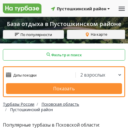
Пустошкинский район
База отдыха в Пустошкинском районе
На карте
По популярности
Фильтр и поиск
айон
Смоленский район
Топчихинский район
Показать
Турбазы России
Псковская область
Пустошкинский район
Красноборский район
Онежский район
Популярные турбазы в Псковской области:
йон
Северодвинск
Устьянский район