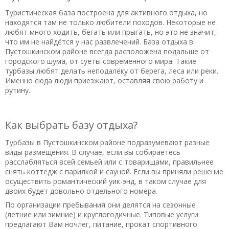
Добрый день, отдыхала с мужем в июле 2016 года, были
первый раз. Все очень понравилось!!!Даже плохая погода
Туристическая база построена для активного отдыха, но
находятся там не только любители походов. Некоторые не
не испортила настроения отпуска. Проживали в большом
любят много ходить, бегать или прыгать, но это не значит,
корпусе, чисто, аккуратно!! Питались и в кафе, и в
что им не найдётся у нас развлечений. База отдыха в
столовой, цены замечательно доступные и очень вкусно!!
Пустошкинском районе всегда расположена подальше от
Катались на лодке, ловили рыбу, чистый воздух, никаких
городского шума, от суеты современного мира. Такие
пьяных громких гуляний!!! Все, что нужно для спокойного
турбазы любят делать неподалёку от берега, леса или реки.
отдыха. Советую съездить, главное заранее на сайте
Именно сюда люди приезжают, оставляя свою работу и
рутину.
заказать места и оставить предоплату. Все честно, без
обмана))
Полезный отзыв?
Да
(0)
Нет
(0)
Как выбрать базу отдыха?
10
Турбазы в Пустошкинском районе подразумевают разные
Иларий
о База отдыха «Алоль»
виды размещения. В случае, если вы собираетесь
20.02.2020 в 15:48
расслабляться всей семьей или с товарищами, правильнее
снять коттедж с парилкой и сауной. Если вы приняли решение
Были в прошлом году и ,вновь, приехали в
осуществить романтический уик-энд, в таком случае для
'Алоль'.Великолепный лес:сухой,чистый,смоляной
двоих будет довольно отдельного номера.
аромат,черника,земляника,можжевельник,мох...Жили на
По организации пребывания они делятся на сезонные
втором этаже коттеджа.Замечательно-из окна вид на
(летние или зимние) и круглогодичные. Типовые услуги
бор,а ягода прямо у порога!!!Побывали в Пушкинских
предлагают Вам ночлег, питание, прокат спортивного