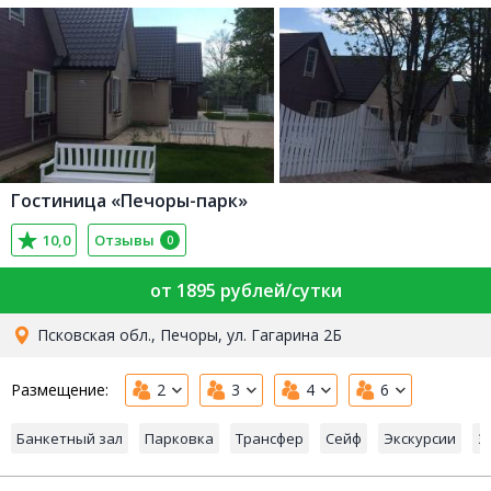
Гостиница «Печоры-парк»
10,0
Отзывы
0
от 1895 рублей/сутки
Псковская обл., Печоры, ул. Гагарина 2Б
Размещение:
2
3
4
6
Банкетный зал
Парковка
Трансфер
Сейф
Экскурсии
З