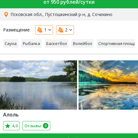
от 950 рублей/сутки
Псковская обл., Пустошкинский р-н, д. Сочихино
Размещение:
1
2
Сауна
Рыбалка
Баскетбол
Волейбол
Спортивная площа
Алоль
4,0
Отзывы
0