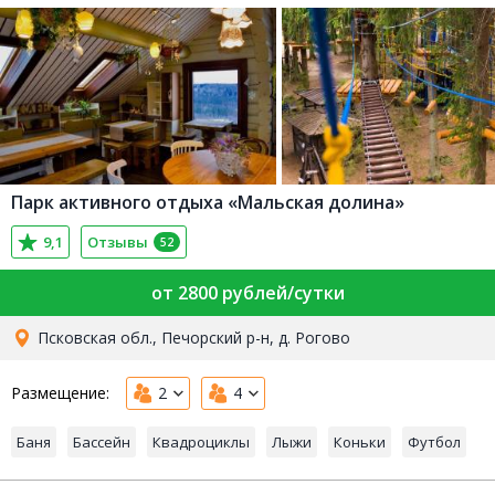
Парк активного отдыха «Мальская долина»
9,1
Отзывы
52
от 2800 рублей/сутки
Псковская обл., Печорский р-н, д. Рогово
Размещение:
2
4
Баня
Бассейн
Квадроциклы
Лыжи
Коньки
Футбол