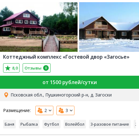
Коттеджный комплекс «Гостевой двор «Загосье»
8,0
Отзывы
0
от 1500 рублей/сутки
Псковская обл., Пушкиногорский р-н, д. Загоски
Размещение:
2
3
Баня
Рыбалка
Футбол
Волейбол
3-разовое питание
2