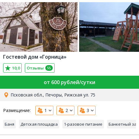
Гостевой дом «Горница»
10,0
Отзывы
55
от 600 рублей/сутки
Псковская обл., Печоры, Рижская ул. 75
Размещение:
1
2
3
Баня
Детская площадка
1-разовое питание
Банкетный зал