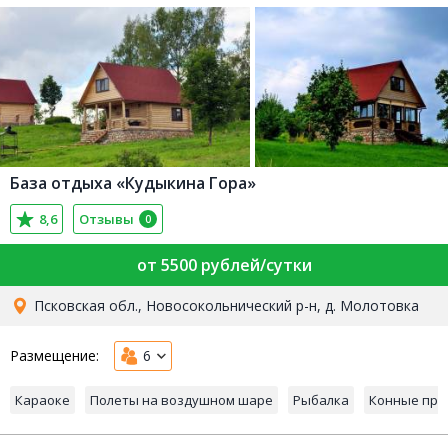
База отдыха «Кудыкина Гора»
8,6
Отзывы
0
от 5500 рублей/сутки
Псковская обл., Новосокольнический р-н, д. Молотовка
Размещение:
6
Караоке
Полеты на воздушном шаре
Рыбалка
Конные про