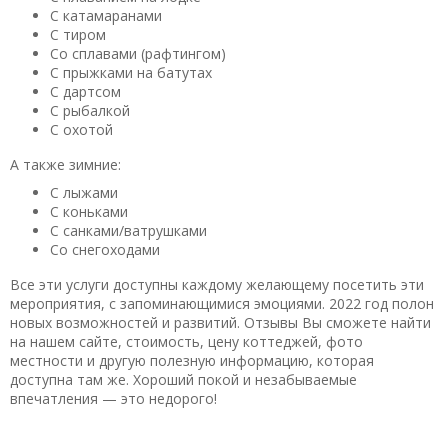
природа, удобное расположение (от Москвы в пределах 6-7
С катамаранами
часов) посетил эти места после 30-летнего перерыва,
С тиром
очень много потерял из-за того, что не было возможности
Со сплавами (рафтингом)
С прыжками на батутах
делать это чаще. Рекомендую здесь побывать всем
С дартсом
любителям природы, романтикам, людям с активным
С рыбалкой
образом жизни.
С охотой
Полезный отзыв?
Да
(0)
Нет
(0)
А также зимние:
9,3
С лыжами
Илья
о База отдыха «Алоль»
С коньками
С санками/ватрушками
10.09.2019 в 07:00
Со снегоходами
Прекрасное место,великолепная природа,подъезд к базе
отличный. Прекрасно отдохнули.Замечательный лес!
Все эти услуги доступны каждому желающему посетить эти
Красивая река и озёра! Большой выбор блюд в столовой( и
мероприятия, с запоминающимися эмоциями. 2022 год полон
новых возможностей и развитий. Отзывы Вы сможете найти
всё вкусно и нормальные цены).Не навязчивый
на нашем сайте, стоимость, цену коттеджей, фото
сервис.Замечательно организованные экскурсии!
местности и другую полезную информацию, которая
доступна там же. Хороший покой и незабываемые
Полезный отзыв?
Да
(0)
Нет
(0)
впечатления — это недорого!
8
Евгений
о База отдыха «Алоль»