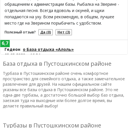
обращением к администрации базы. Рыбалка на Зверине -
отдельная песня. Всегда вдоволь и окуней, и щуки
попадаются на уху. Всем рекомендую, в общем, лучшее
место где на Зверином порыбачить с удобством.
Полезный отзыв?
Да
(0)
Нет
(3)
6,7
Гедеон
о База отдыха «Алоль»
05.05.2020 в 16:34
База отдыха в Пустошкинском районе
Отсутствие кондиционеров, телевизоры только на 1 эт.
коттеджей и в 2-х эт. корпусе один в холле, можно бы
Турбаза в Пустошкинском районе очень комфортное
напрокат выдавать... Лес, озера, река, хороший подъезд,
пространство для семейного отдыха, а также замечательное
экскурсионная программа; прокат лодок, велосипедов, Вай-
развлечение для друзей. На нашем официальном сайте
фай Хороший отдых на природе, приедем еще!
указаны все базы отдыха в Пустошкинском районе. Это не
одна-две турбазы, а достаточно большой выбор баз отдыха,
Полезный отзыв?
Да
(0)
Нет
(1)
заезжая туда на выходные или более долгое время, вы
делаете правильный выбор!
8,7
Альвиан
о База отдыха «Алоль»
24.04.2020 в 14:22
Турбазы в Пустошкинском районе