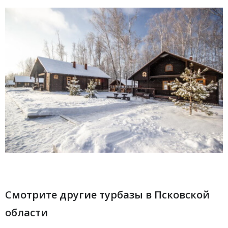
09.08.2019 в 23:16
Тем кто любит спокойный отдых в средней полосе советую
посетить турбазу 'Алоль' в сосновом лесу на берегу
замечательного озера с рыбалкой, грибами, ягодами.
Рябчикова Галина
Полезный отзыв?
Да
(0)
Нет
(0)
Смотрите другие турбазы в Псковской
области