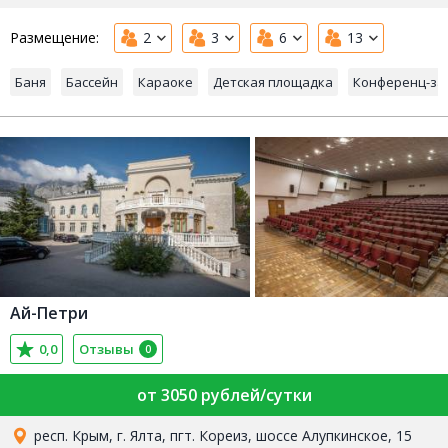
Размещение:
2
3
6
13
Баня
Бассейн
Караоке
Детская площадка
Конференц-за
Ай-Петри
0,0
Отзывы
0
от 3050 рублей/сутки
респ. Крым, г. Ялта, пгт. Кореиз, шоссе Алупкинское, 15