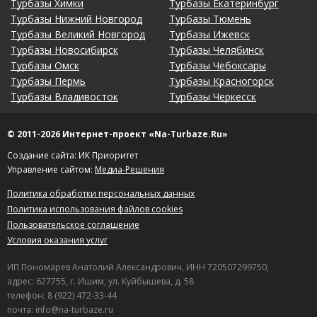
Турбазы Химки
Турбазы Екатеринбург
Турбазы Нижний Новгород
Турбазы Тюмень
Турбазы Великий Новгород
Турбазы Ижевск
Турбазы Новосибирск
Турбазы Челябинск
Турбазы Омск
Турбазы Чебоксары
Турбазы Пермь
Турбазы Красногорск
Турбазы Владивосток
Турбазы Черкесск
© 2011-2026 Интернет-проект «Na-Turbaze.Ru»
Создание сайта: ИК Приоритет
Управление сайтом:
Медиа-Решения
Политика обработки персональных данных
Политика использования файлов cookies
Пользовательское соглашение
Условия оказания услуг
ИП Пономарев Анатолий Александрович, ИНН 720507299750,
адрес: 627755, г. Ишим, ул. Куйбышева, д. 58
телефон: 8 (922) 472-33-44
почта: info@na-turbaze.ru