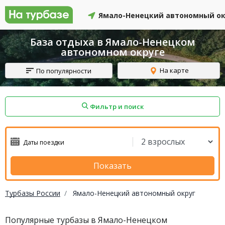
Ямало-Ненецкий автономный ок
База отдыха в Ямало-Ненецком
автономном округе
На карте
По популярности
Фильтр и поиск
айон
Смоленский район
Топчихинский район
Показать
Турбазы России
Ямало-Ненецкий автономный округ
Красноборский район
Онежский район
Популярные турбазы в Ямало-Ненецком
йон
Северодвинск
Устьянский район