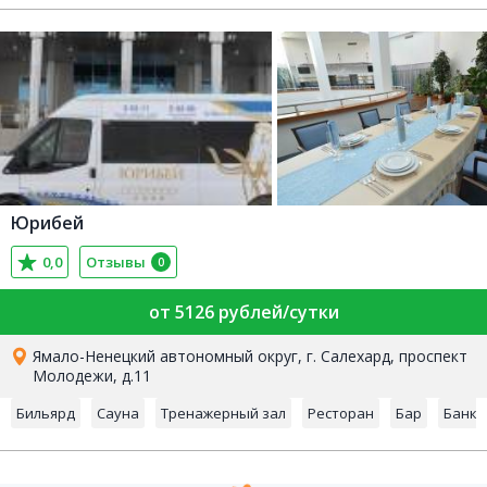
Юрибей
0,0
Отзывы
0
от 5126 рублей/сутки
Ямало-Ненецкий автономный округ, г. Салехард, проспект
Молодежи, д.11
Бильярд
Сауна
Тренажерный зал
Ресторан
Бар
Банко