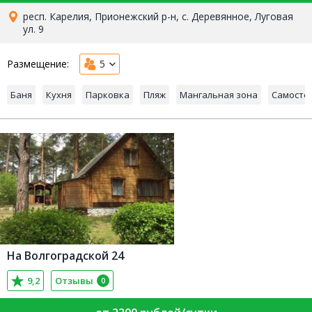
респ. Карелия, Прионежский р-н, с. Деревянное, Луговая
ул. 9
Размещение:
5
Баня
Кухня
Парковка
Пляж
Мангальная зона
Самосто
На Волгоградской 24
9,2
Отзывы
0