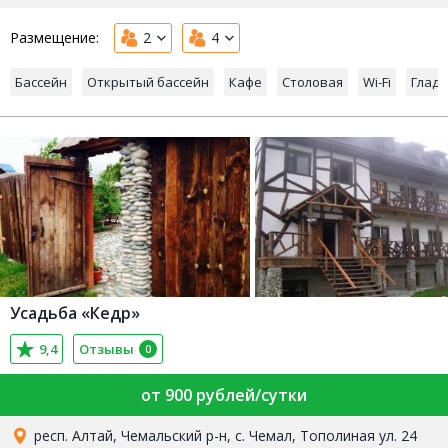
Размещение:
2
4
Бассейн
Открытый бассейн
Кафе
Столовая
Wi-Fi
Глади
Усадьба «Кедр»
9,4
Отзывы
0
от 900 рублей/сутки
респ. Алтай, Чемальский р-н, с. Чемал, Тополиная ул. 24