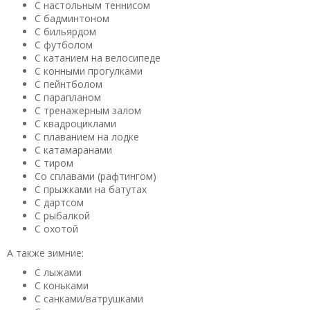
С настольным теннисом
С бадминтоном
С бильярдом
С футболом
С катанием на велосипеде
С конными прогулками
С пейнтболом
С парапланом
С тренажерным залом
С квадроциклами
С плаванием на лодке
С катамаранами
С тиром
Со сплавами (рафтингом)
С прыжками на батутах
С дартсом
С рыбалкой
С охотой
А также зимние:
С лыжами
С коньками
С санками/ватрушками