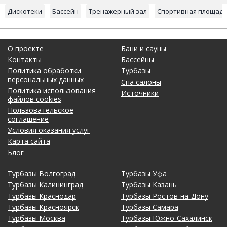
Дискотеки
Бассейн
Тренажерный зал
Спортивная площад
О проекте
Бани и сауны
Контакты
Бассейны
Политика обработки
Турбазы
персональных данных
Спа салоны
Политика использования
Источники
файлов cookies
Пользовательское
соглашение
Условия оказания услуг
Карта сайта
Блог
Турбазы Волгоград
Турбазы Уфа
Турбазы Калининград
Турбазы Казань
Турбазы Краснодар
Турбазы Ростов-на-Дону
Турбазы Красноярск
Турбазы Самара
Турбазы Москва
Турбазы Южно-Сахалинск