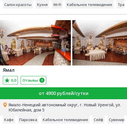
Салон красоты
Кухня
Wi-Fi
Кабельное телевидение
Тран
Ямал
0,0
Отзывы
0
от 4900 рублей/сутки
Ямало-Ненецкий автономный округ, г. Новый Уренгой, ул.
Юбилейная, дом 5
Кафе
Парковка
Кабельное телевидение
Сейф
Сувенирн