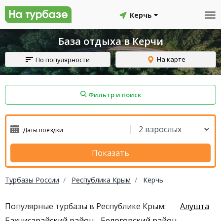
Керчь
База отдыха в Керчи
На карте
По популярности
Фильтр и поиск
айон
Смоленский район
Топчихинский район
Показать
Турбазы России
Республика Крым
Керчь
Красноборский район
Онежский район
Популярные турбазы в Республике Крым:
Алушта
йон
Северодвинск
Устьянский район
Бахчисарайский район
Белогорский район