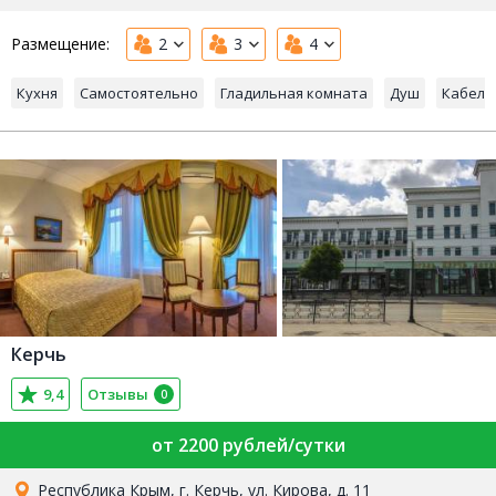
Размещение:
2
3
4
Кухня
Самостоятельно
Гладильная комната
Душ
Кабель
Керчь
9,4
Отзывы
0
от 2200 рублей/сутки
Республика Крым, г. Керчь, ул. Кирова, д. 11