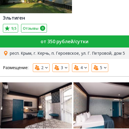
Эльтиген
9,5
Отзывы
0
от 350 рублей/сутки
респ. Крым, г. Керчь, п. Героевское, ул. Г. Петровой, дом 5
Размещение:
2
3
4
5