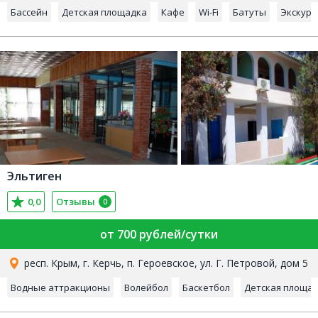
Бассейн
Детская площадка
Кафе
Wi-Fi
Батуты
Экскурс
Эльтиген
0,0
Отзывы
0
от 700 рублей/сутки
респ. Крым, г. Керчь, п. Героевское, ул. Г. Петровой, дом 5
Водные аттракционы
Волейбол
Баскетбол
Детская площа