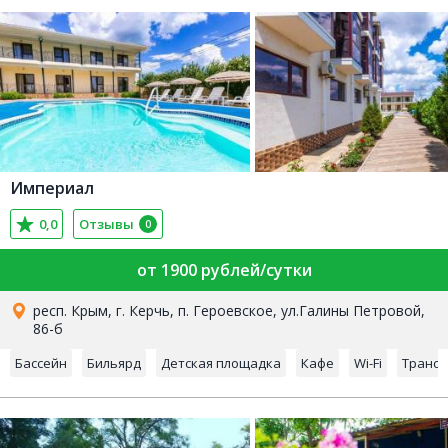
Империал
0,0
Отзывы
0
от 1900 рублей/сутки
респ. Крым, г. Керчь, п. Героевское, ул.Галины Петровой,
86-б
Бассейн
Бильярд
Детская площадка
Кафе
Wi-Fi
Транс