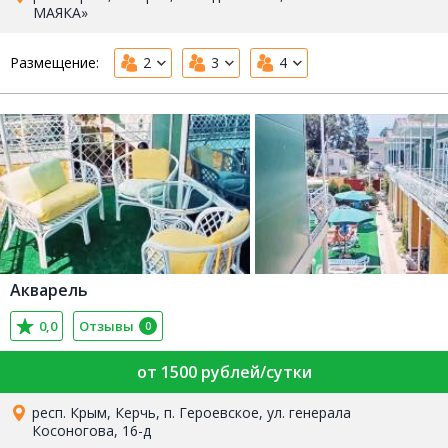
МАЯКА»
Размещение:
2
3
4
Акварель
0,0
Отзывы
0
от 1500 рублей/сутки
респ. Крым, Керчь, п. Героевское, ул. генерала
Косоногова, 16-д