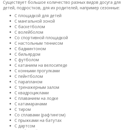
Существует большое количество разных видов досуга для
детей, подростков, для их родителей, например сезонные:
С площадкой для детей
С мангальной зоной
С баскетболом
С волейболом
Со спортивной площадкой
С настольным теннисом
С бадминтоном
С бильярдом
С футболом
С катанием на велосипеде
С конными прогулками
С пейнтболом
С парапланом
С тренажерным залом
С квадроциклами
С плаванием на лодке
С катамаранами
С тиром
Со сплавами (рафтингом)
С прыжками на батутах
С дартсом