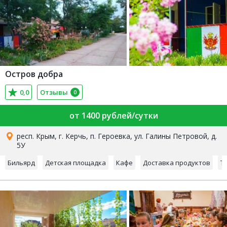
Остров добра
0,0
Отзывы
0
от 1400 рублей/сутки
респ. Крым, г. Керчь, п. Героевка, ул. Галины Петровой, д.
5У
Бильярд
Детская площадка
Кафе
Доставка продуктов
Т