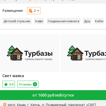
Размещение:
2
Детский стульчик
Кафе
Гладильная комната
Душ
Кабель
Свет маяка
0,0
Отзывы
0
от 1600 рублей/сутки
респ. Крым, г. Керчь, п. Подмаячный, пансионат «СВЕТ