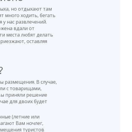
дыха, но отдыхают там
т много ходить, бегать
я у нас развлечений.
ожена вдали от
Эти места любят делать
приезжают, оставляя
а?
 размещения. В случае,
или с товарищами,
 вы приняли решение
чае для двоих будет
нные (летние или
лагают Вам ночлег,
азмещения туристов