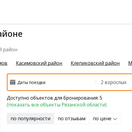
айоне
чихинский район
й район
мов
Касимовский район
Клепиковский район
М
Доступно объектов для бронирования: 5
й район
(показать все объекты Рязанской области)
 район
по популярности
по отзывам
по цене