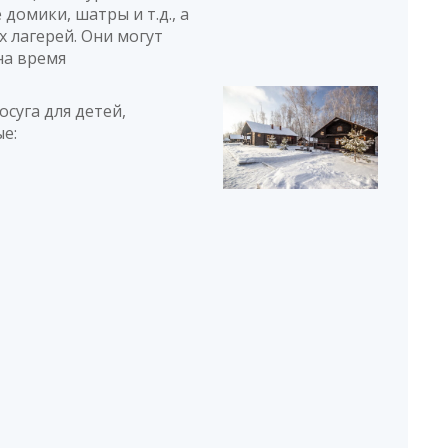
домики, шатры и т.д., а
х лагерей. Они могут
на время
суга для детей,
ые: