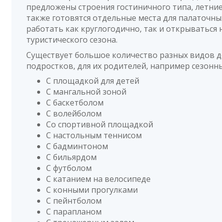
предложены строения гостиничного типа, летние 
также готовятся отдельные места для палаточны
работать как круглогодично, так и открываться 
туристического сезона.
Существует большое количество разных видов до
подростков, для их родителей, например сезонн
С площадкой для детей
С мангальной зоной
С баскетболом
С волейболом
Со спортивной площадкой
С настольным теннисом
С бадминтоном
С бильярдом
С футболом
С катанием на велосипеде
С конными прогулками
С пейнтболом
С парапланом