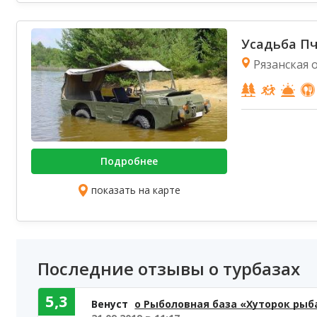
Усадьба П
Рязанская о
Подробнее
показать на карте
Последние отзывы о турбазах
5,3
Венуст
о Рыболовная база «Хуторок рыб