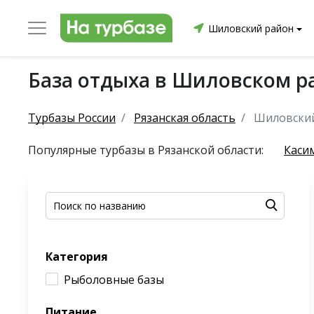
Шиловский район
База отдыха в Шиловском р
уриха
Заринский район
Смоленский район
Топ
Турбазы России
Рязанская область
Шиловски
Популярные турбазы в Рязанской области:
Каси
он
ргопольский район
Красноборский район
Онежски
Категория
Приморский район
Северодвинск
Устьянский
Рыболовные базы
Питание