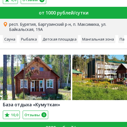
от 1000 рублей/сутки
респ. Бурятия, Баргузинский р-н, п. Максимиха, ул.
Байкальская, 19А
Сауна
Рыбалка
Детская площадка
Мангальная зона
Пар
База отдыха «Кумуткан»
10,0
Отзывы
0