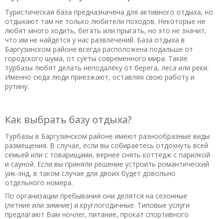
25.10.2019 в 14:31
Туристическая база предназначена для активного отдыха, но
Пляж неухоженный! Все остальное супер, хозяева
отдыхают там не только любители походов. Некоторые не
душевные люди, номер очень чистый и уютный.
любят много ходить, бегать или прыгать, но это не значит,
что им не найдётся у нас развлечений. База отдыха в
Полезный отзыв?
Да
(0)
Нет
(0)
Баргузинском районе всегда расположена подальше от
городского шума, от суеты современного мира. Такие
турбазы любят делать неподалёку от берега, леса или реки.
Именно сюда люди приезжают, оставляя свою работу и
рутину.
Как выбрать базу отдыха?
Турбазы в Баргузинском районе имеют разнообразные виды
размещения. В случае, если вы собираетесь отдохнуть всей
семьей или с товарищами, вернее снять коттедж с парилкой
и сауной. Если вы приняли решение устроить романтический
уик-энд, в таком случае для двоих будет довольно
отдельного номера.
По организации пребывания они делятся на сезонные
(летние или зимние) и круглогодичные. Типовые услуги
предлагают Вам ночлег, питание, прокат спортивного