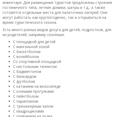
инвентаря. Для размещения туристов предложены строения
гостиничного типа, летние домики, шатры и т.д., а также
готовятся отдельные места для палаточных лагерей. Они
могут работать как круглогодично, так и открываться на
время туристического сезона.
Есть много разных видов досуга для детей, подростков, для
их родителей, например сезонные:
С площадкой для детей
С мангальной зоной
С баскетболом
С волейболом
Со спортивной площадкой
С настольным теннисом
С бадминтоном
С бильярдом
С футболом
С катанием на велосипеде
С конными прогулками
С пейнтболом
С парапланом
С тренажерным залом
С квадроциклами
С плаванием на лодке