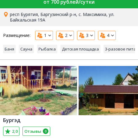
от 700 рублей/сутки
респ Бурятия, Баргузинский р-н, с. Максимиха, ул.
Байкальская 19А
Размещение:
1
2
3
4
Баня
Сауна
Рыбалка
Детская площадка
3-разовое пита
Бургэд
2,0
Отзывы
0