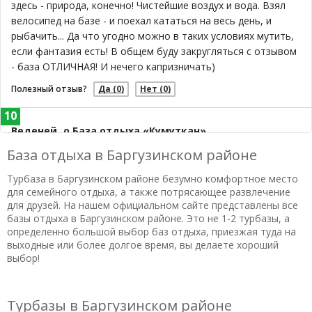
здесь - природа, конечно! Чистейшие воздух и вода. Взял
велосипед на базе - и поехал кататься на весь день, и
рыбачить... Да что угодно можно в таких условиях мутить,
если фантазия есть! В общем буду закругляться с отзывом
- база ОТЛИЧНАЯ! И нечего капризничать)
Полезный отзыв?
Да
(0)
Нет
(0)
10
Веденей
о База отдыха «Кумуткан»
23.11.2019 в 08:48
База отдыха в Баргузинском районе
Были на выходных в этом потрясающем месте! Все отлично
Турбаза в Баргузинском районе безумно комфортное место
- хорошее обслуживание, разнообразное и вкусное питание
для семейного отдыха, а также потрясающее развлечение
(+большие порции)), вокруг уютная территория, свежий
для друзей. На нашем официальном сайте представлены все
воздух, природа/погода. Для отдыха с детишками подходит
базы отдыха в Баргузинском районе. Это не 1-2 турбазы, а
на все 100!
определенно большой выбор баз отдыха, приезжая туда на
выходные или более долгое время, вы делаете хороший
Полезный отзыв?
Да
(0)
Нет
(0)
выбор!
8,3
Иоанникий
о Культурно-оздоровительный центр
«Радуга»
Турбазы в Баргузинском районе