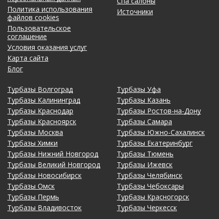
Спа салоны
Политика использования
Источники
файлов cookies
Пользовательское
соглашение
Условия оказания услуг
Карта сайта
Блог
Турбазы Волгоград
Турбазы Уфа
Турбазы Калининград
Турбазы Казань
Турбазы Краснодар
Турбазы Ростов-на-Дону
Турбазы Красноярск
Турбазы Самара
Турбазы Москва
Турбазы Южно-Сахалинск
Турбазы Химки
Турбазы Екатеринбург
Турбазы Нижний Новгород
Турбазы Тюмень
Турбазы Великий Новгород
Турбазы Ижевск
Турбазы Новосибирск
Турбазы Челябинск
Турбазы Омск
Турбазы Чебоксары
Турбазы Пермь
Турбазы Красногорск
Турбазы Владивосток
Турбазы Черкесск