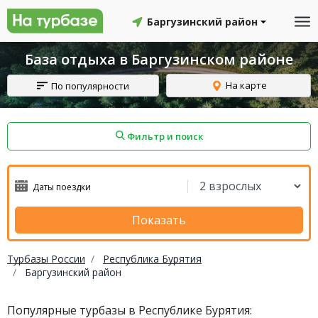
Баргузинский район
База отдыха в Баргузинском районе
На карте
По популярности
Фильтр и поиск
айон
Смоленский район
Топчихинский район
Показать
Турбазы России
Республика Бурятия
Баргузинский район
Красноборский район
Онежский район
Популярные турбазы в Республике Бурятия:
йон
Северодвинск
Устьянский район