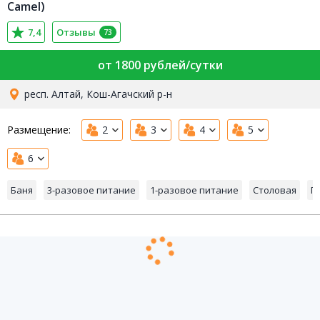
Camel)
7,4
Отзывы
73
от 1800 рублей/сутки
респ. Алтай, Кош-Агачский р-н
Размещение:
2
3
4
5
6
Баня
3-разовое питание
1-разовое питание
Столовая
П