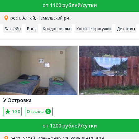
от 1100 рублей/сутки
респ. Алтай, Чемальский р-н
Бассейн
Баня
Квадроциклы
Конные прогулки
Детская п
У Островка
10,0
Отзывы
0
от 1200 рублей/сутки
респ. Алтай, Элекмонар, ул. Родничная, д.19