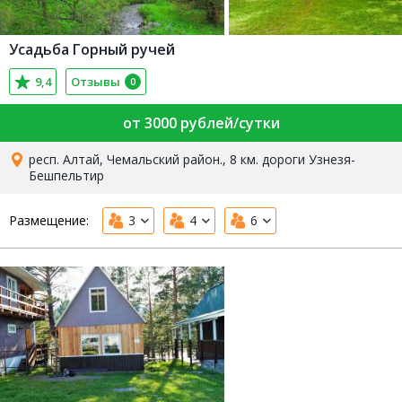
Усадьба Горный ручей
9,4
Отзывы
0
от 3000 рублей/сутки
респ. Алтай, Чемальский район., 8 км. дороги Узнезя-
Бешпельтир
Размещение:
3
4
6