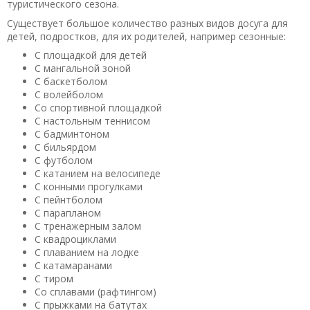
туристического сезона.
Существует большое количество разных видов досуга для
детей, подростков, для их родителей, например сезонные:
С площадкой для детей
С мангальной зоной
С баскетболом
С волейболом
Со спортивной площадкой
С настольным теннисом
С бадминтоном
С бильярдом
С футболом
С катанием на велосипеде
С конными прогулками
С пейнтболом
С парапланом
С тренажерным залом
С квадроциклами
С плаванием на лодке
С катамаранами
С тиром
Со сплавами (рафтингом)
С прыжками на батутах