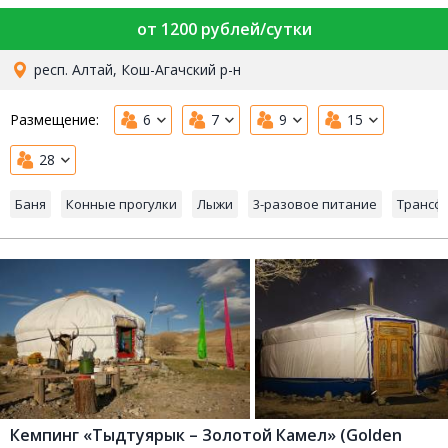
от 1200 рублей/сутки
респ. Алтай, Кош-Агачский р-н
Размещение:
6
7
9
15
28
Баня
Конные прогулки
Лыжи
3-разовое питание
Трансф
Кемпинг «Тыдтуярык – Золотой Камел» (Golden