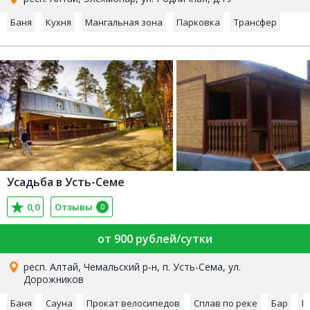
Баня
Кухня
Мангальная зона
Парковка
Трансфер
Усадьба в Усть-Семе
0,0
Отзывы
0
от 900 рублей/сутки
респ. Алтай, Чемальский р-н, п. Усть-Сема, ул.
Дорожников
Баня
Сауна
Прокат велосипедов
Сплав по реке
Бар
Б