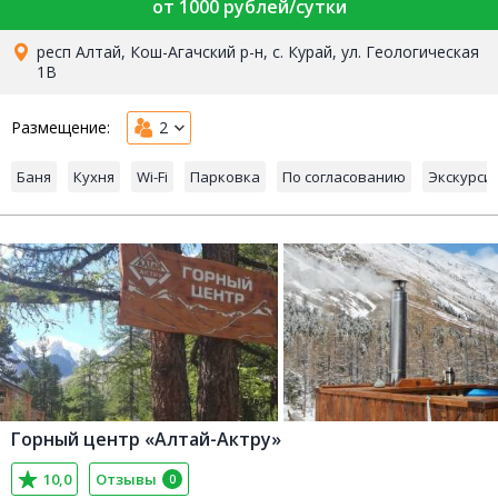
от 1000 рублей/сутки
респ Алтай, Кош-Агачский р-н, с. Курай, ул. Геологическая
1В
Размещение:
2
Баня
Кухня
Wi-Fi
Парковка
По согласованию
Экскурси
Горный центр «Алтай-Актру»
10,0
Отзывы
0