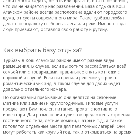
любят много ходить, бегать или прыгать, но это не значит,
что им не найдётся у нас развлечений. База отдыха в Кош-
Агачском районе всегда расположена вдали от городского
шума, от суеты современного мира. Такие турбазы любят
делать неподалёку от берега, леса или реки. Именно сюда
люди приезжают, оставляя свою работу и рутину.
Как выбрать базу отдыха?
Турбазы в Кош-Агачском районе имеют разные виды
размещения. В случае, если вы хотите расслабляться всей
семьей или с товарищами, правильнее снять коттедж с
парилкой и сауной. Если вы приняли решение устроить
романтический уик-энд, в таком случае для двоих будет
довольно отдельного номера.
По организации пребывания они делятся на сезонные
(летние или зимние) и круглогодичные. Типовые услуги
предлагают Вам ночлег, питание, прокат спортивного
инвентаря. Для размещения туристов предложены строения
гостиничного типа, летние домики, шатры и т.д., а также
готовятся отдельные места для палаточных лагерей. Они
могут работать как круглый год, так и открываться на время