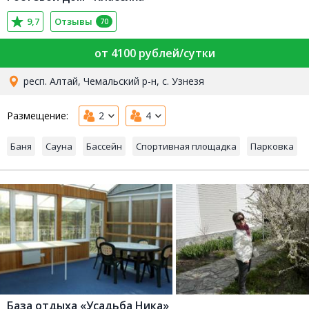
9,7
Отзывы
70
от 4100 рублей/сутки
респ. Алтай, Чемальский р-н, с. Узнезя
Размещение:
2
4
Баня
Сауна
Бассейн
Спортивная площадка
Парковка
База отдыха «Усадьба Ника»