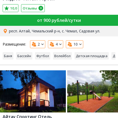
10,0
Отзывы
0
от 900 рублей/сутки
респ. Алтай, Чемальский р-н, с. Чемал, Садовая ул.
Размещение:
2
4
10
Баня
Бассейн
Футбол
Волейбол
Детская площадка
Де
Айтау Спортинг Отель