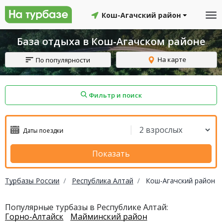
Кош-Агачский район
База отдыха в Кош-Агачском районе
На карте
По популярности
Фильтр и поиск
айон
Смоленский район
Топчихинский район
Показать
Турбазы России
Республика Алтай
Кош-Агачский район
Красноборский район
Онежский район
Популярные турбазы в Республике Алтай:
Горно-Алтайск
Майминский район
йон
Северодвинск
Устьянский район