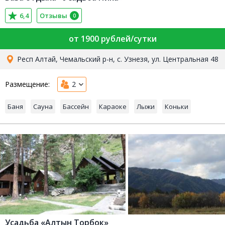
6,4
Отзывы
0
от 1900 рублей/сутки
Респ Алтай, Чемальский р-н, с. Узнезя, ул. Центральная 48
Размещение:
2
Баня
Сауна
Бассейн
Караоке
Лыжи
Коньки
Усадьба «Алтын Торбок»