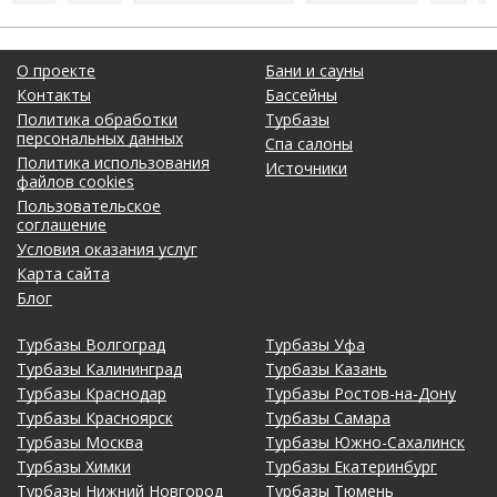
О проекте
Бани и сауны
Контакты
Бассейны
Политика обработки
Турбазы
персональных данных
Спа салоны
Политика использования
Источники
файлов cookies
Пользовательское
соглашение
Условия оказания услуг
Карта сайта
Блог
Турбазы Волгоград
Турбазы Уфа
Турбазы Калининград
Турбазы Казань
Турбазы Краснодар
Турбазы Ростов-на-Дону
Турбазы Красноярск
Турбазы Самара
Турбазы Москва
Турбазы Южно-Сахалинск
Турбазы Химки
Турбазы Екатеринбург
Турбазы Нижний Новгород
Турбазы Тюмень