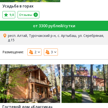
Усадьба в горах
9,8
Отзывы
0
от 3300 рублей/сутки
респ. Алтай, Турочакский р-н, с. Артыбаш, ул. Серебряная,
д.15
Размещение:
2
3
Гостевой дом «Классика»