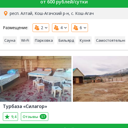
от 600 рублей/сутки
респ. Алтай, Кош-Агачский р-н, с. Кош-Агач
Размещение:
2
4
6
Сауна
Wi-Fi
Парковка
Бильярд
Кухня
Самостоятельно
Турбаза «Силагор»
9,4
Отзывы
57