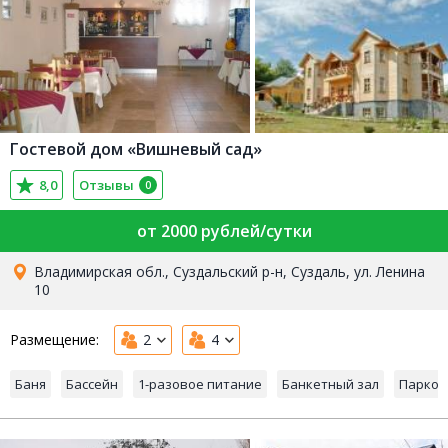
Гостевой дом «Вишневый сад»
8,0
Отзывы
0
от 2000 рублей/сутки
Владимирская обл., Суздальский р-н, Суздаль, ул. Ленина
10
Размещение:
2
4
Баня
Бассейн
1-разовое питание
Банкетный зал
Парков