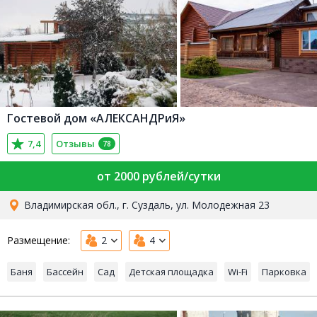
Гостевой дом «АЛЕКСАНДРиЯ»
7,4
Отзывы
78
от 2000 рублей/сутки
Владимирская обл., г. Суздаль, ул. Молодежная 23
Размещение:
2
4
Баня
Бассейн
Сад
Детская площадка
Wi-Fi
Парковка