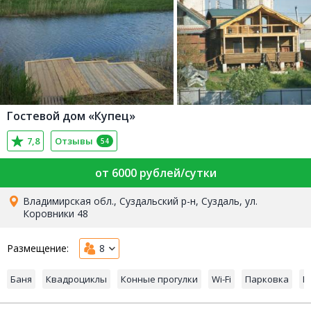
Гостевой дом «Купец»
7,8
Отзывы
54
от 6000 рублей/сутки
Владимирская обл., Суздальский р-н, Суздаль, ул.
Коровники 48
Размещение:
8
Баня
Квадроциклы
Конные прогулки
Wi-Fi
Парковка
П