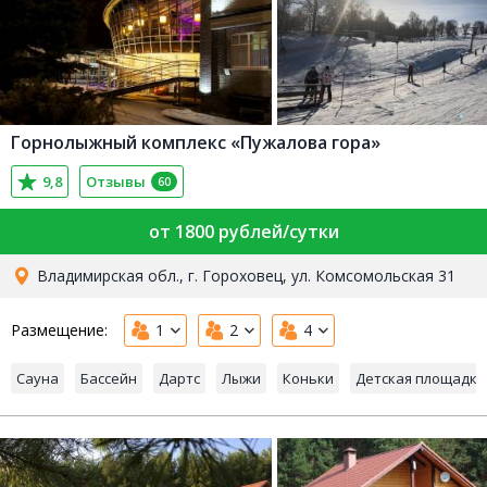
Горнолыжный комплекс «Пужалова гора»
9,8
Отзывы
60
от 1800 рублей/сутки
Владимирская обл., г. Гороховец, ул. Комсомольская 31
Размещение:
1
2
4
Сауна
Бассейн
Дартс
Лыжи
Коньки
Детская площадка