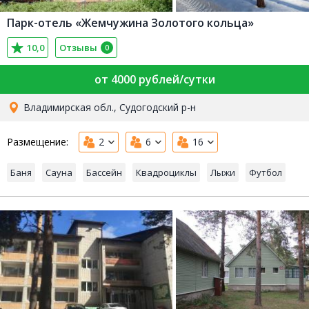
Парк-отель «Жемчужина Золотого кольца»
10,0
Отзывы
0
от 4000 рублей/сутки
Владимирская обл., Судогодский р-н
Размещение:
2
6
16
Баня
Сауна
Бассейн
Квадроциклы
Лыжи
Футбол