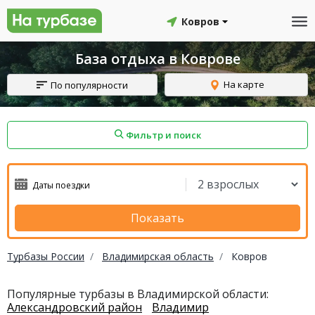
Ковров
База отдыха в Коврове
На карте
По популярности
Фильтр и поиск
айон
Смоленский район
Топчихинский район
Показать
Турбазы России
Владимирская область
Ковров
Красноборский район
Онежский район
Популярные турбазы в Владимирской области:
Александровский район
Владимир
йон
Северодвинск
Устьянский район