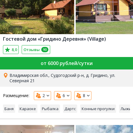
Гостевой дом «Гридино Деревня» (Village)
8,0
Отзывы
90
от 6000 рублей/сутки
Владимирская обл., Судогодский р-н, д. Гридино, ул.
Северная 21
Размещение:
2
6
8
Баня
Караоке
Рыбалка
Дартс
Конные прогулки
Лыжи