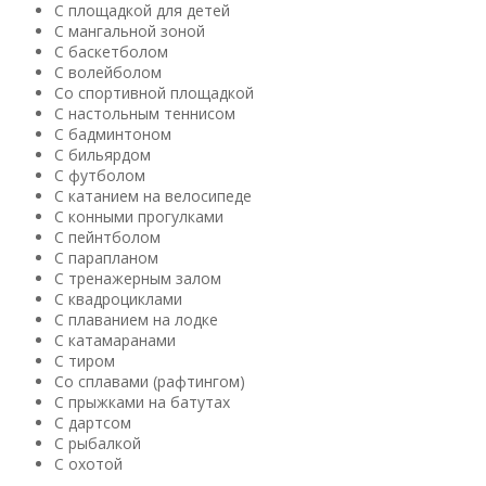
С площадкой для детей
С мангальной зоной
С баскетболом
С волейболом
Со спортивной площадкой
С настольным теннисом
С бадминтоном
С бильярдом
С футболом
С катанием на велосипеде
С конными прогулками
С пейнтболом
С парапланом
С тренажерным залом
С квадроциклами
С плаванием на лодке
С катамаранами
С тиром
Со сплавами (рафтингом)
С прыжками на батутах
С дартсом
С рыбалкой
С охотой