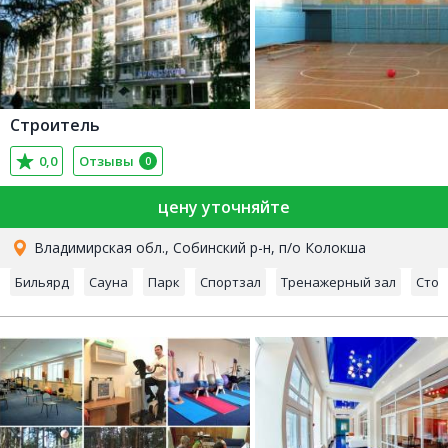
Строитель
0,0
Отзывы
0
цену уточняйте
Владимирская обл., Собинский р-н, п/о Колокша
Бильярд
Сауна
Парк
Спортзал
Тренажерный зал
Стол