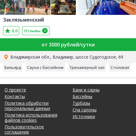
Заклязьменский
0,0
Отзывы
0
от 3000 рублей/сутки
Владимирская обл., Владимир, шоссе Судогодское, 69
Бильярд
Сауна с бассейном
Тренажерный зал
Столовая
О проекте
Бани и сауны
Контакты
Бассейны
Политика обработки
Турбазы
персональных данных
Спа салоны
Политика использования
Источники
файлов cookies
Пользовательское
соглашение