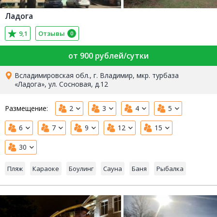
Ладога
9,1
Отзывы
0
от 900 рублей/сутки
Всладимировская обл., г. Владимир, мкр. турбаза
«Ладога», ул. Сосновая, д.12
Размещение:
2
3
4
5
6
7
9
12
15
30
Пляж
Караоке
Боулинг
Сауна
Баня
Рыбалка