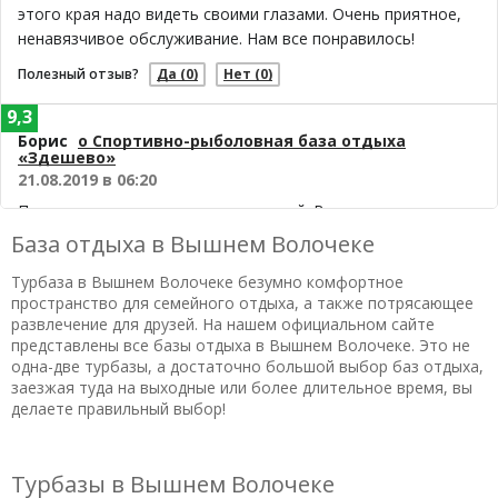
этого края надо видеть своими глазами. Очень приятное,
ненавязчивое обслуживание. Нам все понравилось!
Полезный отзыв?
Да
(0)
Нет
(0)
9,3
Борис
о Спортивно-рыболовная база отдыха
«Здешево»
21.08.2019 в 06:20
Приезжали с мужем по совету друзей. Всем остались
довольны: в кафе вкусно кормят, в номерах все нужное
База отдыха в Вышнем Волочеке
есть (даже фумигаторы), много движовых развлечений..я
Турбаза в Вышнем Волочеке безумно комфортное
осталась в восторге от романтичской прогулки на
пространство для семейного отдыха, а также потрясающее
лодочках а закате.. В общем, отдых удался%))
развлечение для друзей. На нашем официальном сайте
представлены все базы отдыха в Вышнем Волочеке. Это не
Полезный отзыв?
Да
(0)
Нет
(0)
одна-две турбазы, а достаточно большой выбор баз отдыха,
заезжая туда на выходные или более длительное время, вы
делаете правильный выбор!
Турбазы в Вышнем Волочеке