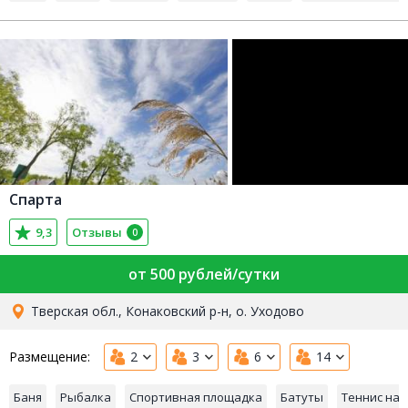
Спарта
9,3
Отзывы
0
от 500 рублей/сутки
Тверская обл., Конаковский р-н, о. Уходово
Размещение:
2
3
6
14
Баня
Рыбалка
Спортивная площадка
Батуты
Теннис на