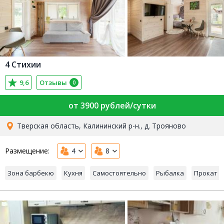
4 Стихии
9,6
Отзывы
0
от 3900 рублей/сутки
Тверская область, Калининский р-н., д. Трояново
Размещение:
4
8
Зона барбекю
Кухня
Самостоятельно
Рыбалка
Прокат р