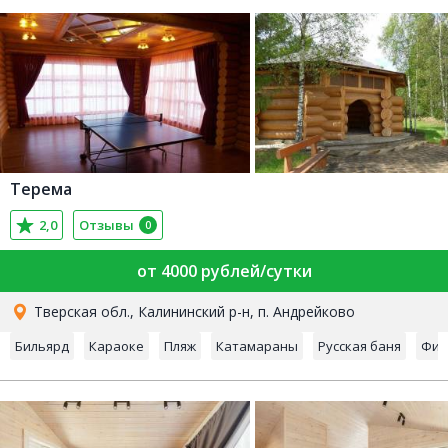
Терема
2,0
Отзывы
0
от 4000 рублей/сутки
Тверская обл., Калининский р-н, п. Андрейково
Бильярд
Караоке
Пляж
Катамараны
Русская баня
Фин