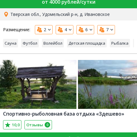
от 4000 рублей/сутки
Тверская обл., Удомельский р-н, д. Ивановское
Размещение:
2
4
6
7
Сауна
Футбол
Волейбол
Детская площадка
Рыбалка
О
Спортивно-рыболовная база отдыха «Здешево»
10,0
Отзывы
0