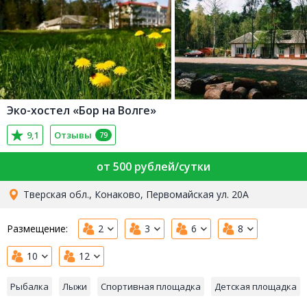
Эко-хостел «Бор на Волге»
9,1
Отзывы
79
от 500 рублей/сутки
Тверская обл., Конаково, Первомайская ул. 20А
Размещение:
2
3
6
8
10
12
Рыбалка
Лыжи
Спортивная площадка
Детская площадка