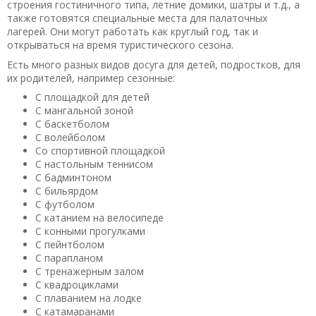
строения гостиничного типа, летние домики, шатры и т.д., а
также готовятся специальные места для палаточных
лагерей. Они могут работать как круглый год, так и
открываться на время туристического сезона.
Есть много разных видов досуга для детей, подростков, для
их родителей, например сезонные:
С площадкой для детей
С мангальной зоной
С баскетболом
С волейболом
Со спортивной площадкой
С настольным теннисом
С бадминтоном
С бильярдом
С футболом
С катанием на велосипеде
С конными прогулками
С пейнтболом
С парапланом
С тренажерным залом
С квадроциклами
С плаванием на лодке
С катамаранами