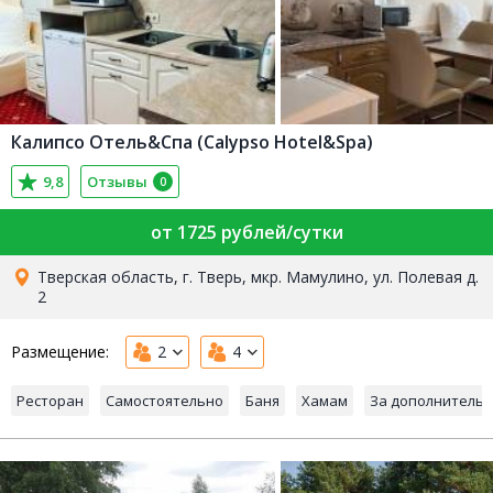
Калипсо Отель&Спа (Calypso Hotel&Spa)
9,8
Отзывы
0
от 1725 рублей/сутки
Тверская область, г. Тверь, мкр. Мамулино, ул. Полевая д.
2
Размещение:
2
4
Ресторан
Самостоятельно
Баня
Хамам
За дополнительн