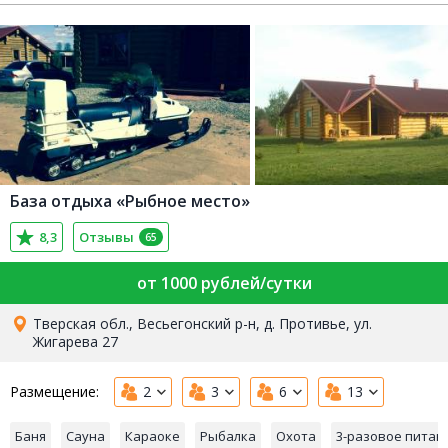
База отдыха «Рыбное место»
8,3
Отзывы
65
от 1000 рублей/сутки
Тверская обл., Весьегонский р-н, д. Противье, ул.
Жигарева 27
Размещение:
2
3
6
13
Баня
Сауна
Караоке
Рыбалка
Охота
3-разовое питан