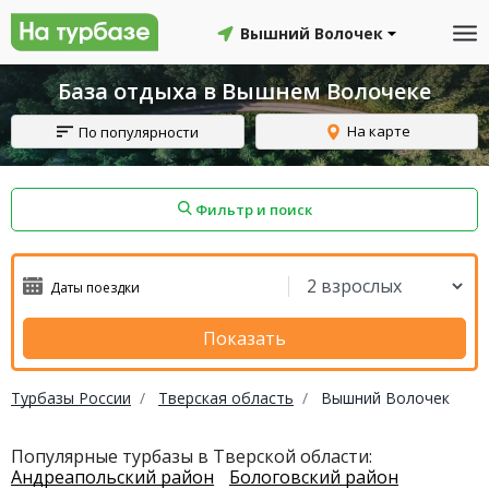
Вышний Волочек
База отдыха в Вышнем Волочеке
На карте
По популярности
Фильтр и поиск
айон
Смоленский район
Топчихинский район
Показать
Турбазы России
Тверская область
Вышний Волочек
Красноборский район
Онежский район
Популярные турбазы в Тверской области:
Андреапольский район
Бологовский район
йон
Северодвинск
Устьянский район