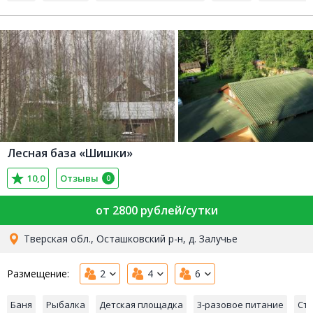
Лесная база «Шишки»
10,0
Отзывы
0
от 2800 рублей/сутки
Тверская обл., Осташковский р-н, д. Залучье
Размещение:
2
4
6
Баня
Рыбалка
Детская площадка
3-разовое питание
Ст