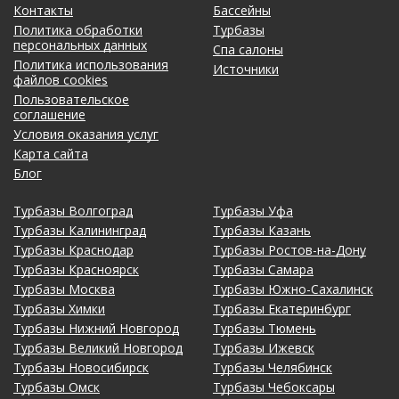
Контакты
Бассейны
Политика обработки
Турбазы
персональных данных
Спа салоны
Политика использования
Источники
файлов cookies
Пользовательское
соглашение
Условия оказания услуг
Карта сайта
Блог
Турбазы Волгоград
Турбазы Уфа
Турбазы Калининград
Турбазы Казань
Турбазы Краснодар
Турбазы Ростов-на-Дону
Турбазы Красноярск
Турбазы Самара
Турбазы Москва
Турбазы Южно-Сахалинск
Турбазы Химки
Турбазы Екатеринбург
Турбазы Нижний Новгород
Турбазы Тюмень
Турбазы Великий Новгород
Турбазы Ижевск
Турбазы Новосибирск
Турбазы Челябинск
Турбазы Омск
Турбазы Чебоксары