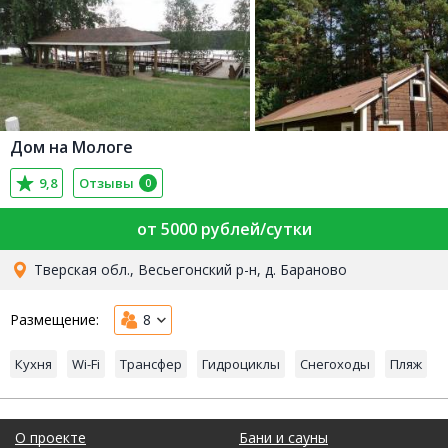
Дом на Мологе
9,8
Отзывы
0
от 5000 рублей/сутки
Тверская обл., Весьегонский р-н, д. Бараново
Размещение:
8
Кухня
Wi-Fi
Трансфер
Гидроциклы
Снегоходы
Пляж
О проекте
Бани и сауны