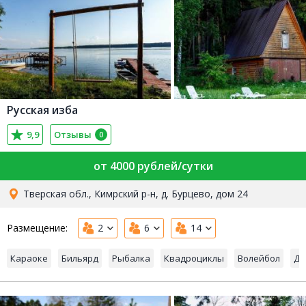
Русская изба
9,9
Отзывы
0
от 4000 рублей/сутки
Тверская обл., Кимрский р-н, д. Бурцево, дом 24
Размещение:
2
6
14
Караоке
Бильярд
Рыбалка
Квадроциклы
Волейбол
Де