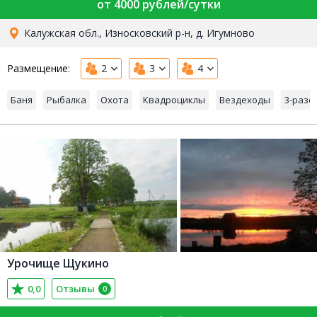
от 4000 рублей/сутки
Калужская обл., Износковский р-н, д. Игумново
Размещение:
2
3
4
Баня
Рыбалка
Охота
Квадроциклы
Вездеходы
3-разо
Урочище Щукино
0,0
Отзывы
0