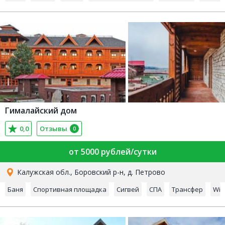
Гималайский дом
0,0
Отзывы
0
от 5000 рублей/сутки
Калужская обл., Боровский р-н, д. Петрово
Баня
Спортивная площадка
Сигвей
СПА
Трансфер
Wi-F