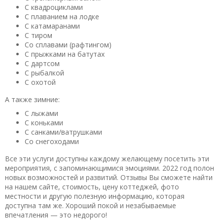
С квадроциклами
С плаванием на лодке
С катамаранами
С тиром
Со сплавами (рафтингом)
С прыжками на батутах
С дартсом
С рыбалкой
С охотой
А также зимние:
С лыжами
С коньками
С санками/ватрушками
Со снегоходами
Все эти услуги доступны каждому желающему посетить эти
мероприятия, с запоминающимися эмоциями. 2022 год полон
новых возможностей и развитий. Отзывы Вы сможете найти
на нашем сайте, стоимость, цену коттеджей, фото
местности и другую полезную информацию, которая
доступна там же. Хороший покой и незабываемые
впечатления — это недорого!