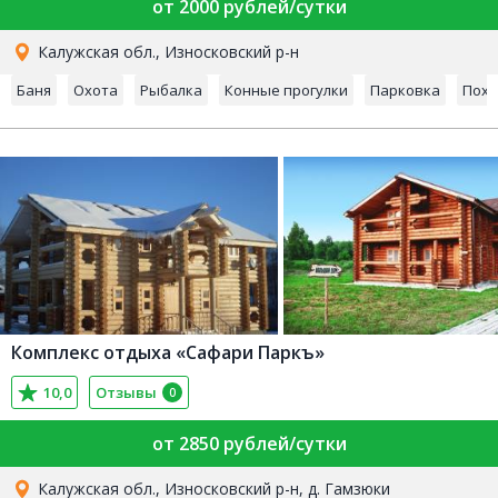
от 2000 рублей/сутки
Калужская обл., Износковский р-н
Баня
Охота
Рыбалка
Конные прогулки
Парковка
Пох
Комплекс отдыха «Сафари Паркъ»
10,0
Отзывы
0
от 2850 рублей/сутки
Калужская обл., Износковский р-н, д. Гамзюки