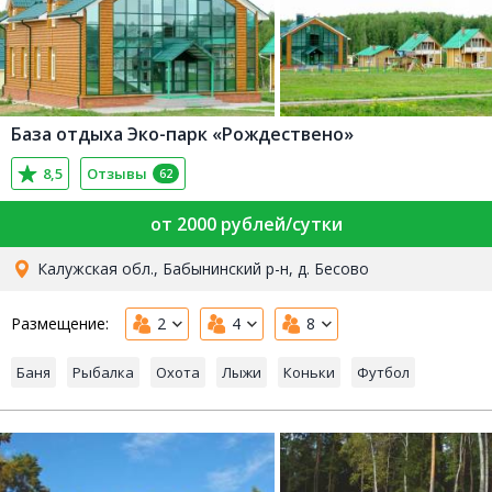
База отдыха Эко-парк «Рождествено»
8,5
Отзывы
62
от 2000 рублей/сутки
Калужская обл., Бабынинский р-н, д. Бесово
Размещение:
2
4
8
Баня
Рыбалка
Охота
Лыжи
Коньки
Футбол