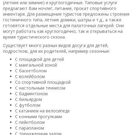
(летние или зимние) и круглогодичные. Типовые услуги
предлагают Вам ночлег, питание, прокат спортивного
инвентаря. Для размещения туристов предложены строения
гостиничного типа, летние домики, шатры и т.д., а также
готовятся отдельные места для палаточных лагерей. Они
могут работать как круглогодично, так и открываться на
время туристического сезона.
Существует много разных видов досуга для детей,
подростков, для их родителей, например сезонные:
С площадкой для детей
С мангальной зоной
С баскетболом
С волейболом
Со спортивной площадкой
С настольным теннисом
С бадминтоном
С бильярдом
С футболом
С катанием на велосипеде
С конными прогулками
С пейнтболом
С парапланом
С тренажерным залом