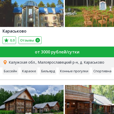
Караськово
0,0
Отзывы
0
от 3000 рублей/сутки
Калужская обл., Малоярославецкий р-н, д. Караськово
Бассейн
Караоке
Бильярд
Конные прогулки
Спортивная