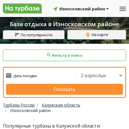
Износковский район
База отдыха в Износковском районе
На карте
По популярности
Фильтр и поиск
айон
Смоленский район
Топчихинский район
Показать
Турбазы России
Калужская область
Износковский район
Красноборский район
Онежский район
Популярные турбазы в Калужской области:
йон
Северодвинск
Устьянский район