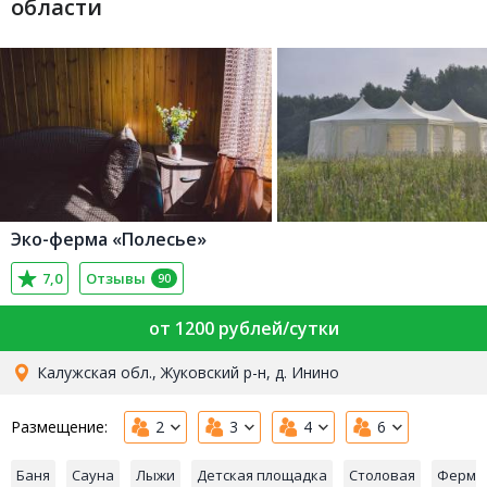
области
Эко-ферма «Полесье»
7,0
Отзывы
90
от 1200 рублей/сутки
Калужская обл., Жуковский р-н, д. Инино
Размещение:
2
3
4
6
Баня
Сауна
Лыжи
Детская площадка
Столовая
Ферме