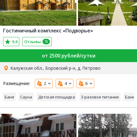
Гостиничный комплекс «Подворье»
9,6
Отзывы
75
от 2500 рублей/сутки
Калужская обл., Боровский р-н, д. Петрово
Размещение:
2
4
6
Баня
Сауна
Детская площадка
3-разовое питание
Банке