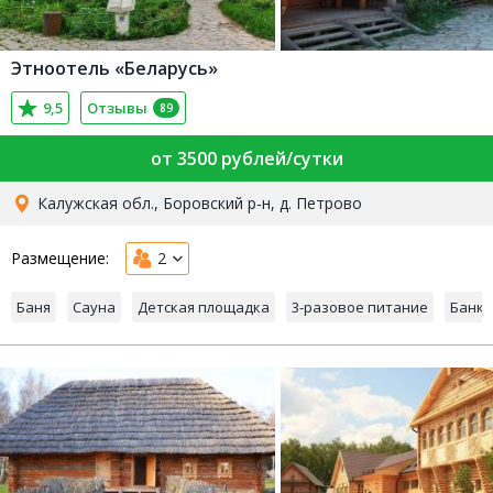
Этноотель «Беларусь»
9,5
Отзывы
89
от 3500 рублей/сутки
Калужская обл., Боровский р-н, д. Петрово
Размещение:
2
Баня
Сауна
Детская площадка
3-разовое питание
Банке