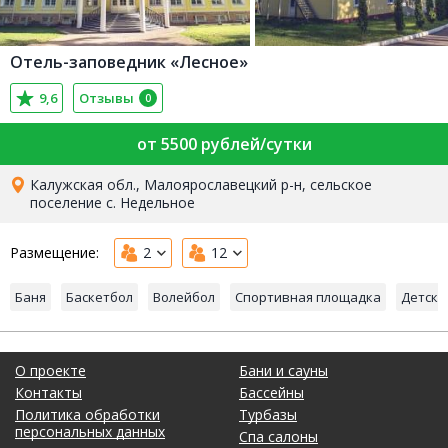
Отель-заповедник «Лесное»
9,6
Отзывы
0
от 5500 рублей/сутки
Калужская обл., Малоярославецкий р-н, сельское
поселение с. Недельное
Размещение:
2
12
Баня
Баскетбол
Волейбол
Спортивная площадка
Детска
О проекте
Бани и сауны
Контакты
Бассейны
Политика обработки
Турбазы
персональных данных
Спа салоны