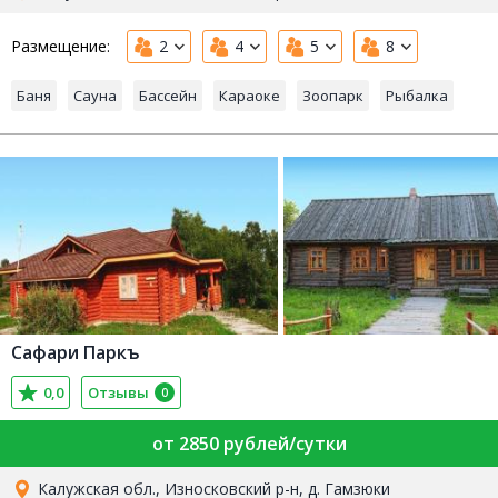
Размещение:
2
4
5
8
Баня
Сауна
Бассейн
Караоке
Зоопарк
Рыбалка
Сафари Паркъ
0,0
Отзывы
0
от 2850 рублей/сутки
Калужская обл., Износковский р-н, д. Гамзюки