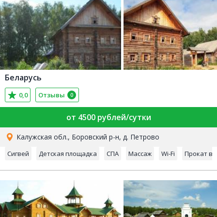
Беларусь
0,0
Отзывы
0
от 4500 рублей/сутки
Калужская обл., Боровский р-н, д. Петрово
Сигвей
Детская площадка
СПА
Массаж
Wi-Fi
Прокат в