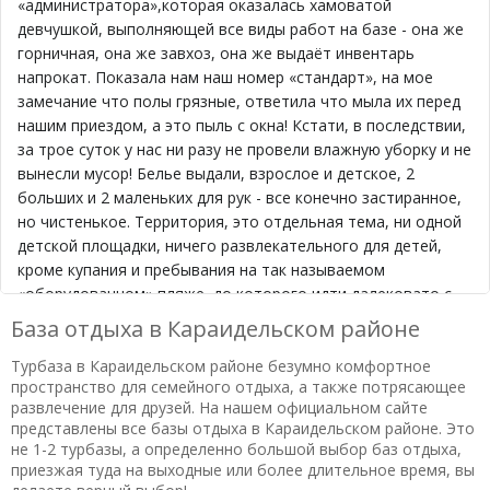
«администратора»,которая оказалась хамоватой
девчушкой, выполняющей все виды работ на базе - она же
горничная, она же завхоз, она же выдаёт инвентарь
напрокат. Показала нам наш номер «стандарт», на мое
замечание что полы грязные, ответила что мыла их перед
нашим приездом, а это пыль с окна! Кстати, в последствии,
за трое суток у нас ни разу не провели влажную уборку и не
вынесли мусор! Белье выдали, взрослое и детское, 2
больших и 2 маленьких для рук - все конечно застиранное,
но чистенькое. Территория, это отдельная тема, ни одной
детской площадки, ничего развлекательного для детей,
кроме купания и пребывания на так называемом
«оборудованном» пляже, до которого идти далековато с
маленьким ребёнком. И да, пляж это конечно тоже нельзя
База отдыха в Караидельском районе
опустить - 10 лежаков и две зоны для пикника и шашлыков.
Турбаза в Караидельском районе безумно комфортное
На толпу народа, заезжающих с пятницы, это просто ни о
пространство для семейного отдыха, а также потрясающее
чем. К слову сказать, в пятницу нам уже утром лежаков не
развлечение для друзей. На нашем официальном сайте
хватала. Маленькую дочку переодевала на пеньке, там же и
представлены все базы отдыха в Караидельском районе. Это
вещи сложила. Вообщем территория требует
не 1-2 турбазы, а определенно большой выбор баз отдыха,
облагораживания. К тому же, при заезде в будни, мы
приезжая туда на выходные или более длительное время, вы
оказались в разгар стройки «спа-комплекса», постоянный