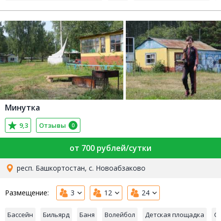
Минутка
9,3
Отзывы
0
от 700 рублей/сутки
респ. Башкортостан, с. Новоабзаково
Размещение:
3
12
24
Бассейн
Бильярд
Баня
Волейбол
Детская площадка
С