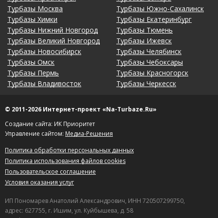
Турбазы Москва
Турбазы Южно-Сахалинск
Турбазы Химки
Турбазы Екатеринбург
Турбазы Нижний Новгород
Турбазы Тюмень
Турбазы Великий Новгород
Турбазы Ижевск
Турбазы Новосибирск
Турбазы Челябинск
Турбазы Омск
Турбазы Чебоксары
Турбазы Пермь
Турбазы Красногорск
Турбазы Владивосток
Турбазы Черкесск
© 2011-2026 Интернет-проект «Na-Turbaze.Ru»
Создание сайта: ИК Приоритет
Управление сайтом:
Медиа-Решения
Политика обработки персональных данных
Политика использования файлов cookies
Пользовательское соглашение
Условия оказания услуг
ИП Пономарев Анатолий Александрович, ИНН 720507299750,
адрес: 627755, г. Ишим, ул. Куйбышева, д. 58