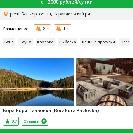
от 2000 рублей/сутки
респ. Башкортостан, Караидельский р-н
Размещение:
2
4
Баня
Сауна
Караоке
Рыбалка
Конные прогулки
Волей
Бора Бора.Павловка (BoraBora.Pavlovka)
9,7
Отзывы
0