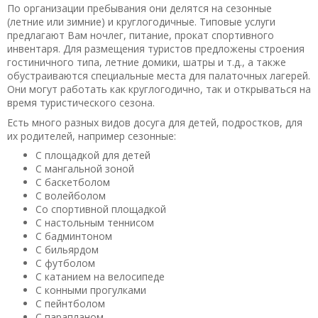
По организации пребывания они делятся на сезонные
(летние или зимние) и круглогодичные. Типовые услуги
предлагают Вам ночлег, питание, прокат спортивного
инвентаря. Для размещения туристов предложены строения
гостиничного типа, летние домики, шатры и т.д., а также
обустраиваются специальные места для палаточных лагерей.
Они могут работать как круглогодично, так и открываться на
время туристического сезона.
Есть много разных видов досуга для детей, подростков, для
их родителей, например сезонные:
С площадкой для детей
С мангальной зоной
С баскетболом
С волейболом
Со спортивной площадкой
С настольным теннисом
С бадминтоном
С бильярдом
С футболом
С катанием на велосипеде
С конными прогулками
С пейнтболом
С парапланом