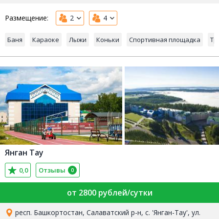
Размещение:
2
4
Баня
Караоке
Лыжи
Коньки
Спортивная площадка
Тр
Янган Тау
0,0
Отзывы
0
от 2800 рублей/сутки
респ. Башкортостан, Салаватский р-н, с. 'Янган-Тау', ул.