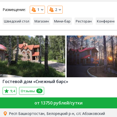
Размещение:
1
2
Шведский стол
Магазин
Мини-бар
Ресторан
Конференц-
Гостевой дом «Снежный барс»
9,4
Отзывы
75
от 13750 рублей/сутки
Респ Башкортостан, Белорецкий р-н, с/с Абзаковский