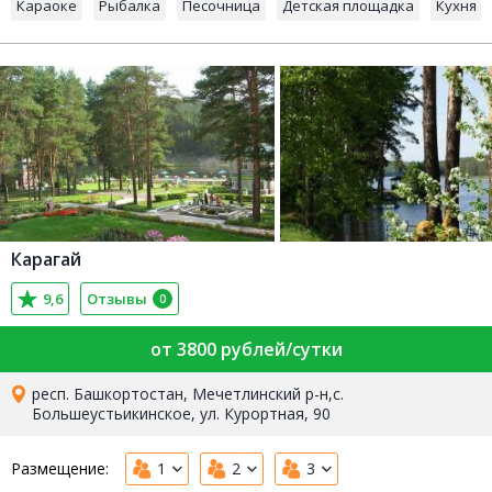
Караоке
Рыбалка
Песочница
Детская площадка
Кухня
Карагай
9,6
Отзывы
0
от 3800 рублей/сутки
респ. Башкортостан, Мечетлинский р-н,с.
Большеустьикинское, ул. Курортная, 90
Размещение:
1
2
3