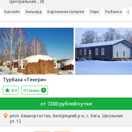
Центральная , 20
Бассейн
Бильярд
Картинная галерея
Парк
Рыбалка
С
Турбаза «Тенгри»
8,0
Отзывы
0
от 7200 рублей/сутки
респ. Башкортостан, Белорецкий р-н, с. Кага, Школьная
ул. 12