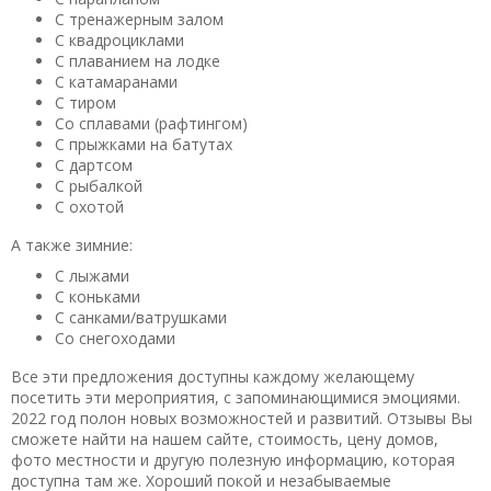
С тренажерным залом
С квадроциклами
С плаванием на лодке
С катамаранами
С тиром
Со сплавами (рафтингом)
С прыжками на батутах
С дартсом
С рыбалкой
С охотой
А также зимние:
С лыжами
С коньками
С санками/ватрушками
Со снегоходами
Все эти предложения доступны каждому желающему
посетить эти мероприятия, с запоминающимися эмоциями.
2022 год полон новых возможностей и развитий. Отзывы Вы
сможете найти на нашем сайте, стоимость, цену домов,
фото местности и другую полезную информацию, которая
доступна там же. Хороший покой и незабываемые