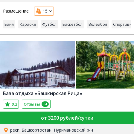
Размещение:
15
Баня
Караоке
Футбол
Баскетбол
Волейбол
Спортивна
База отдыха «Башкирская Рица»
9,2
Отзывы
64
от 3200 рублей/сутки
респ. Башкортостан, Нуримановский р-н