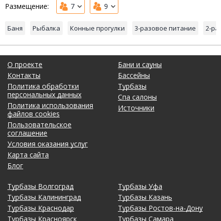
Размещение:
7
9
Баня
Рыбалка
Конные прогулки
3-разовое питание
2-ра
О проекте
Бани и сауны
Контакты
Бассейны
Политика обработки
Турбазы
персональных данных
Спа салоны
Политика использования
Источники
файлов cookies
Пользовательское
соглашение
Условия оказания услуг
Карта сайта
Блог
Турбазы Волгоград
Турбазы Уфа
Турбазы Калининград
Турбазы Казань
Турбазы Краснодар
Турбазы Ростов-на-Дону
Турбазы Красноярск
Турбазы Самара