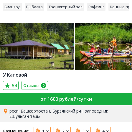
Бильярд
Рыбалка
Тренажерный зал
Рафтинг
Конные про
У Каповой
9,4
Отзывы
0
от 1600 рублей/сутки
респ. Башкортостан, Бурзянский р-н, заповедник
«Шульган таш»
Размещение:
1
2
3
4