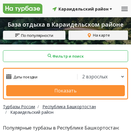
Караидельский район
База отдыха в Караидельском районе
На карте
По популярности
Фильтр и поиск
айон
Смоленский район
Топчихинский район
Показать
Турбазы России
Республика Башкортостан
Караидельский район
Красноборский район
Онежский район
Популярные турбазы в Республике Башкортостан:
йон
Северодвинск
Устьянский район