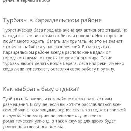
делаете верный выбор!
шум спецтехники и кругом грязь, глина с черноземом,
цемент, кирпичи. Нам об этом ни слова ни сказали при
бронировании. Покушать лучше вести с собой, и дело не в
Турбазы в Караидельском районе
цене, а просто в пофигистском отношении персонала
Туристическая база предназначена для активного отдыха, но
столовой-бара. Начну с завтрака, который входит в
находятся там не только любители походов. Некоторые не
стоимость проживания - яичница с маленькой сосиской,
любят много ходить, бегать или прыгать, но это не значит,
чай, и хлеб с маслом, которые нужно выпрашивать. На мою
что им не найдётся у нас развлечений. База отдыха в
просьбу поменять яичницу на овсянку для ребёнка, сварили
Караидельском районе всегда расположена вдали от
манку (которая была крайне отвратительна) и попросили
городского шума, от суеты современного мира. Такие
турбазы любят делать возле берега, леса или реки. Именно
заплатить за неё 50р. Вообщем, я не привередливая, но за
сюда люди приезжают, оставляя свою работу и рутину.
стоимость 3500-4000р. в сутки - это бардак!
Полезный отзыв?
Да
(4)
Нет
(0)
Как выбрать базу отдыха?
Турбазы в Караидельском районе имеют разные виды
размещения. В случае, если вы хотите расслабляться всей
семьей или с товарищами, вернее снять коттедж с парилкой
и сауной. Если вы приняли решение осуществить
романтический уик-энд, в таком случае для двоих будет
довольно отдельного номера.