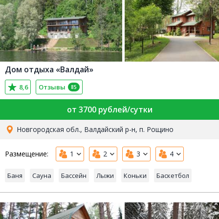
Дом отдыха «Валдай»
8,6
Отзывы
85
от 3700 рублей/сутки
Новгородская обл., Валдайский р-н, п. Рощино
Размещение:
1
2
3
4
Баня
Сауна
Бассейн
Лыжи
Коньки
Баскетбол