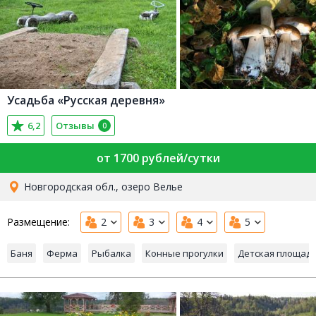
Усадьба «Русская деревня»
6,2
Отзывы
0
от 1700 рублей/сутки
Новгородская обл., озеро Велье
Размещение:
2
3
4
5
Баня
Ферма
Рыбалка
Конные прогулки
Детская площад