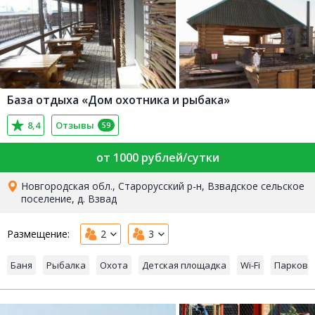
База отдыха «Дом охотника и рыбака»
8,4
Отзывы
59
от 1000 рублей/сутки
Новгородская обл., Старорусский р-н, Взвадское сельское
поселение, д. Взвад
Размещение:
2
3
Баня
Рыбалка
Охота
Детская площадка
Wi-Fi
Парковк