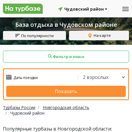
Чудовский район
База отдыха в Чудовском районе
На карте
По популярности
Фильтр и поиск
айон
Смоленский район
Топчихинский район
Показать
Турбазы России
Новгородская область
Чудовский район
Красноборский район
Онежский район
Популярные турбазы в Новгородской области:
йон
Северодвинск
Устьянский район