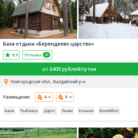
База отдыха «Берендеево царство»
8,9
Отзывы
69
от 6400 рублей/сутки
Новгородская обл., Валдайский р-н
Размещение:
4
9
Баня
Рыбалка
Дартс
Лыжи
Коньки
Волейбол