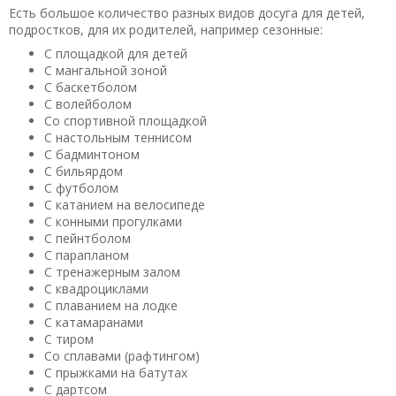
Есть большое количество разных видов досуга для детей,
подростков, для их родителей, например сезонные:
С площадкой для детей
С мангальной зоной
С баскетболом
С волейболом
Со спортивной площадкой
С настольным теннисом
С бадминтоном
С бильярдом
С футболом
С катанием на велосипеде
С конными прогулками
С пейнтболом
С парапланом
С тренажерным залом
С квадроциклами
С плаванием на лодке
С катамаранами
С тиром
Со сплавами (рафтингом)
С прыжками на батутах
С дартсом