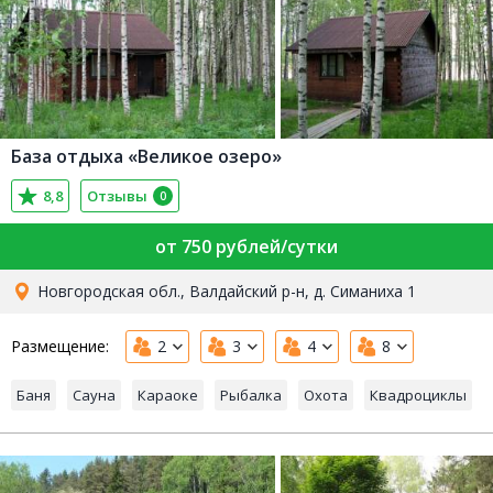
База отдыха «Великое озеро»
8,8
Отзывы
0
от 750 рублей/сутки
Новгородская обл., Валдайский р-н, д. Симаниха 1
Размещение:
2
3
4
8
Баня
Сауна
Караоке
Рыбалка
Охота
Квадроциклы