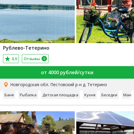
Рублево-Тетерино
0,0
Отзывы
0
от 4000 рублей/сутки
Новгородская обл. Пестовский р-н д. Тетерино
Баня
Рыбалка
Детская площадка
Кухня
Беседки
Манг