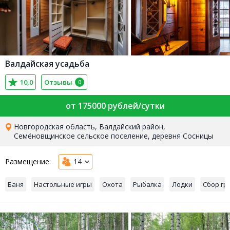
Валдайская усадьба
10,0
Отзывы
0
от 175000 рублей/сутки
Новгородская область, Валдайский район,
Семёновщинское сельское поселение, деревня Сосницы
Размещение:
14
Баня
Настольные игры
Охота
Рыбалка
Лодки
Сбор гр