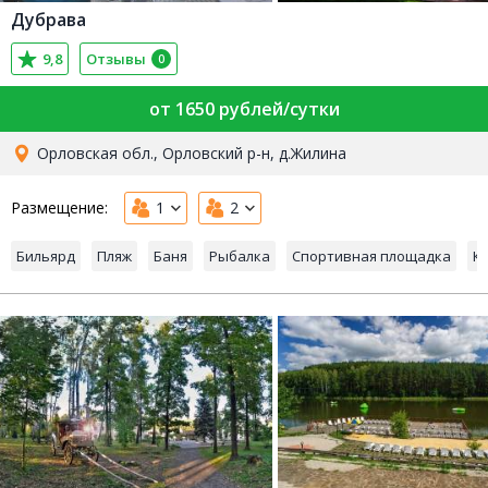
Дубрава
9,8
Отзывы
0
от 1650 рублей/сутки
Орловская обл., Орловский р-н, д.Жилина
Размещение:
1
2
Бильярд
Пляж
Баня
Рыбалка
Спортивная площадка
К