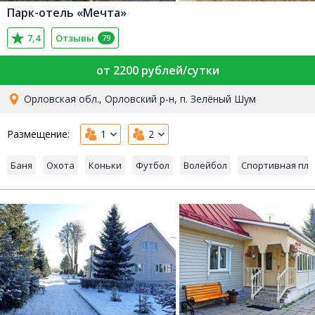
Парк-отель «Мечта»
7,4
Отзывы
79
от 2200 рублей/сутки
Орловская обл., Орловский р-н, п. Зелёный Шум
Размещение:
1
2
Баня
Охота
Коньки
Футбол
Волейбол
Спортивная пл