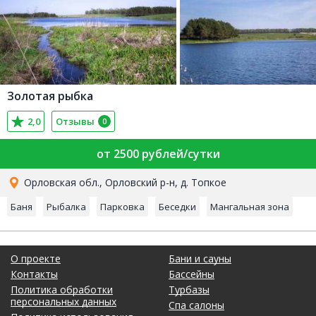
Золотая рыбка
2,0
Отзывы
0
от 2500 рублей/сутки
Орловская обл., Орловский р-н, д. Топкое
Баня
Рыбалка
Парковка
Беседки
Мангальная зона
О проекте
Бани и сауны
Контакты
Бассейны
Политика обработки
Турбазы
персональных данных
Спа салоны