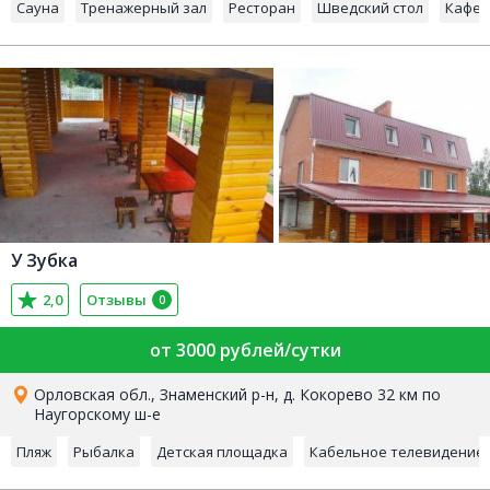
Сауна
Тренажерный зал
Ресторан
Шведский стол
Кафе
У Зубка
2,0
Отзывы
0
от 3000 рублей/сутки
Орловская обл., Знаменский р-н, д. Кокорево 32 км по
Наугорскому ш-е
Пляж
Рыбалка
Детская площадка
Кабельное телевидение