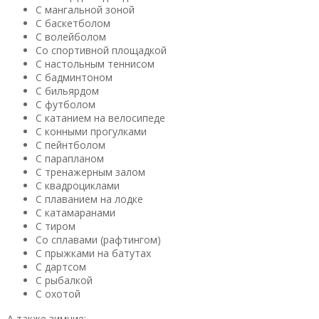
С мангальной зоной
С баскетболом
С волейболом
Со спортивной площадкой
С настольным теннисом
С бадминтоном
С бильярдом
С футболом
С катанием на велосипеде
С конными прогулками
С пейнтболом
С парапланом
С тренажерным залом
С квадроциклами
С плаванием на лодке
С катамаранами
С тиром
Со сплавами (рафтингом)
С прыжками на батутах
С дартсом
С рыбалкой
С охотой
А также зимние: