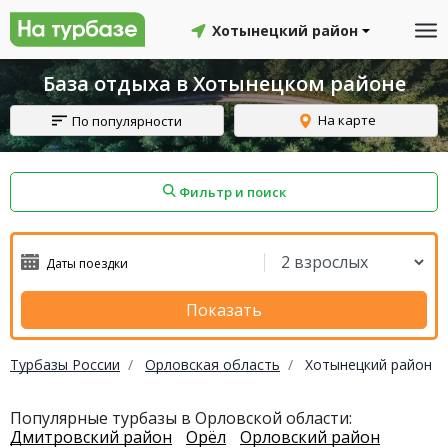
Хотынецкий район
База отдыха в Хотынецком районе
На карте
По популярности
Фильтр и поиск
айон
Смоленский район
Топчихинский район
Показать
Турбазы России
Орловская область
Хотынецкий район
Красноборский район
Онежский район
Популярные турбазы в Орловской области:
Дмитровский район
Орёл
Орловский район
йон
Северодвинск
Устьянский район