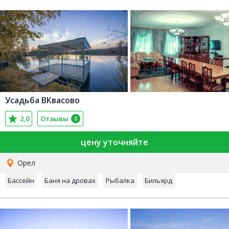
Усадьба ВКвасово
2,0
Отзывы
0
цену уточняйте
Орел
Бассейн
Баня на дровах
Рыбалка
Бильярд