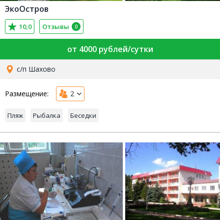
ЭкоОстров
10,0
Отзывы
0
от 4000 рублей/сутки
с/п Шахово
Размещение:
2
Пляж
Рыбалка
Беседки