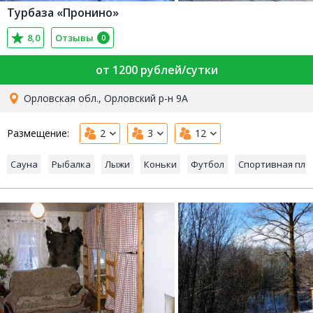
Турбаза «Пронино»
8,0
Отзывы
0
от 1200 рублей/сутки
Орловская обл., Орловский р-н 9А
Размещение:
2
3
12
Сауна
Рыбалка
Лыжи
Коньки
Футбол
Спортивная пл