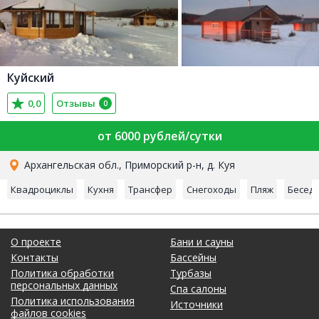
Куйский
0,0
Отзывы
0
от 6000 рублей/сутки
Архангельская обл., Приморский р-н, д. Куя
Квадроциклы
Кухня
Трансфер
Снегоходы
Пляж
Бесед
О проекте
Бани и сауны
Контакты
Бассейны
Политика обработки
Турбазы
персональных данных
Спа салоны
Политика использования
Источники
файлов cookies