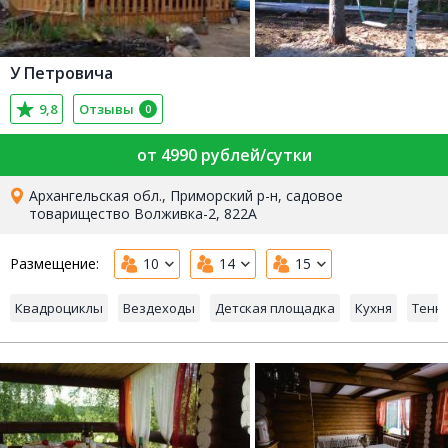
У Петровича
9,8
Отзывы
0
от 4990 рублей/сутки
Архангельская обл., Приморский р-н, садовое
товарищество Волживка-2, 822А
Размещение:
10
14
15
Квадроциклы
Вездеходы
Детская площадка
Кухня
Тенн