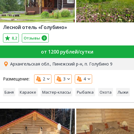
Лесной отель «Голубино»
8,2
Отзывы
0
от 1200 рублей/сутки
Архангельская обл., Пинежский р-н, п. Голубино 9
Размещение:
2
3
4
Баня
Караоке
Мастер-классы
Рыбалка
Охота
Лыжи