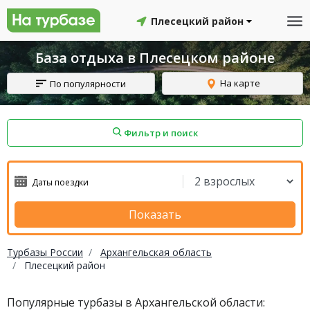
Плесецкий район
База отдыха в Плесецком районе
На карте
По популярности
Фильтр и поиск
айон
Смоленский район
Топчихинский район
Показать
Турбазы России
Архангельская область
Плесецкий район
Красноборский район
Онежский район
Популярные турбазы в Архангельской области:
йон
Северодвинск
Устьянский район