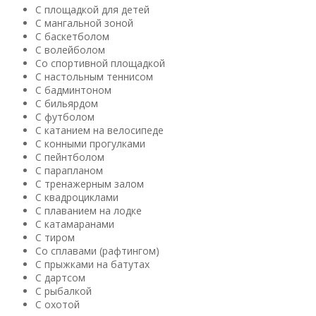
С площадкой для детей
С мангальной зоной
С баскетболом
С волейболом
Со спортивной площадкой
С настольным теннисом
С бадминтоном
С бильярдом
С футболом
С катанием на велосипеде
С конными прогулками
С пейнтболом
С парапланом
С тренажерным залом
С квадроциклами
С плаванием на лодке
С катамаранами
С тиром
Со сплавами (рафтингом)
С прыжками на батутах
С дартсом
С рыбалкой
С охотой