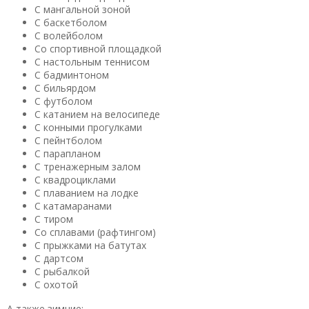
С мангальной зоной
С баскетболом
С волейболом
Со спортивной площадкой
С настольным теннисом
С бадминтоном
С бильярдом
С футболом
С катанием на велосипеде
С конными прогулками
С пейнтболом
С парапланом
С тренажерным залом
С квадроциклами
С плаванием на лодке
С катамаранами
С тиром
Со сплавами (рафтингом)
С прыжками на батутах
С дартсом
С рыбалкой
С охотой
А также зимние: