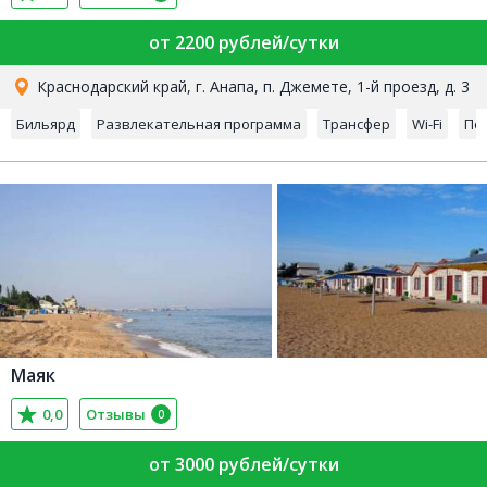
от 2200 рублей/сутки
Краснодарский край, г. Анапа, п. Джемете, 1-й проезд, д. 3
Бильярд
Развлекательная программа
Трансфер
Wi-Fi
По
Маяк
0,0
Отзывы
0
от 3000 рублей/сутки