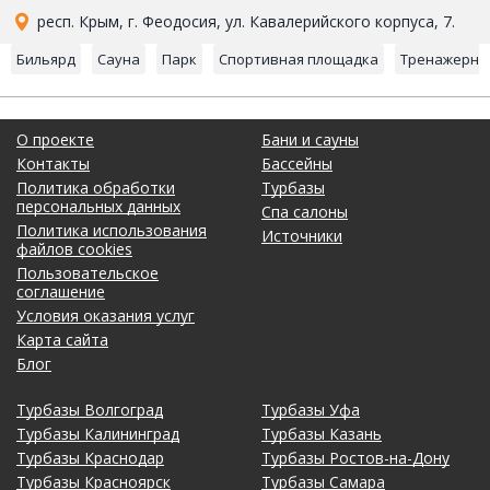
респ. Крым, г. Феодосия, ул. Кавалерийского корпуса, 7.
Бильярд
Сауна
Парк
Спортивная площадка
Тренажерны
О проекте
Бани и сауны
Контакты
Бассейны
Политика обработки
Турбазы
персональных данных
Спа салоны
Политика использования
Источники
файлов cookies
Пользовательское
соглашение
Условия оказания услуг
Карта сайта
Блог
Турбазы Волгоград
Турбазы Уфа
Турбазы Калининград
Турбазы Казань
Турбазы Краснодар
Турбазы Ростов-на-Дону
Турбазы Красноярск
Турбазы Самара