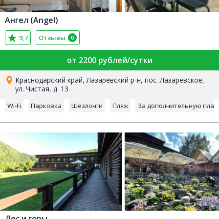
Ангел (Angel)
9,7
Отзывы
0
от 2200 рублей/сутки
Краснодарский край, Лазаревский р-н, пос. Лазаревское,
ул. Чистая, д. 13
Wi-Fi
Парковка
Шезлонги
Пляж
За дополнительную плат
Лес и горы