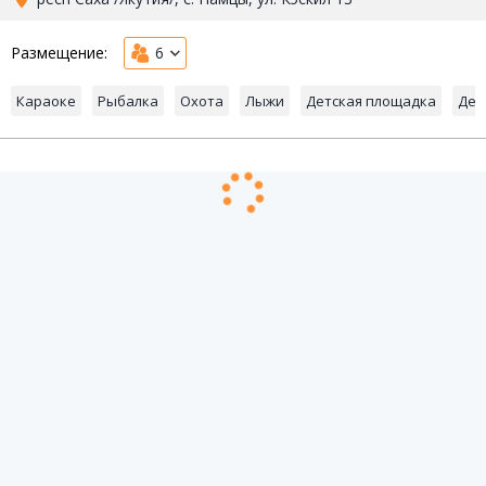
Размещение:
6
Караоке
Рыбалка
Охота
Лыжи
Детская площадка
Дет