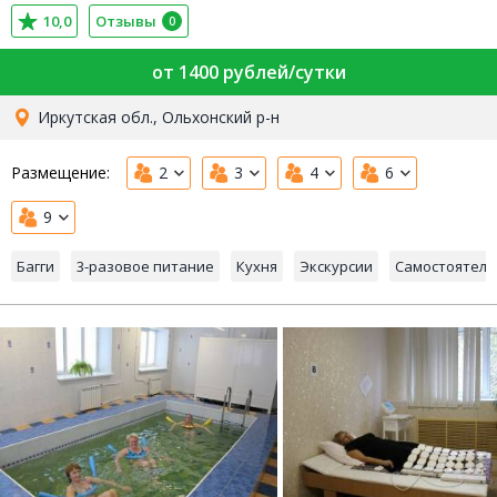
10,0
Отзывы
0
от 1400 рублей/сутки
Иркутская обл., Ольхонский р-н
Размещение:
2
3
4
6
9
Багги
3-разовое питание
Кухня
Экскурсии
Самостоятель