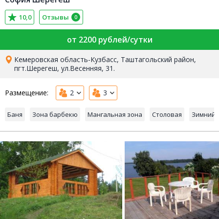
10,0
Отзывы
0
от 2200 рублей/сутки
Кемеровская область-Кузбасс, Таштагольский район,
пгт.Шерегеш, ул.Весенняя, 31.
Размещение:
2
3
Баня
Зона барбекю
Мангальная зона
Столовая
Зимний 