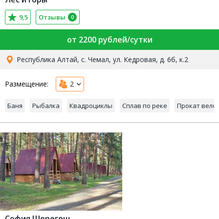
9,5
Отзывы
0
от 2200 рублей/сутки
Республика Алтай, с. Чемал, ул. Кедровая, д. 6б, к.2
Размещение:
2
Баня
Рыбалка
Квадроциклы
Сплав по реке
Прокат вело
София Шерегеш