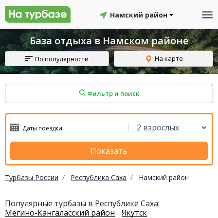
Намский район
База отдыха в Намском районе
На карте
По популярности
Фильтр и поиск
айон
Смоленский район
Топчихинский район
Показать
Турбазы России
Республика Саха
Намский район
Красноборский район
Онежский район
Популярные турбазы в Республике Саха:
Мегино-Кангаласский район
Якутск
йон
Северодвинск
Устьянский район