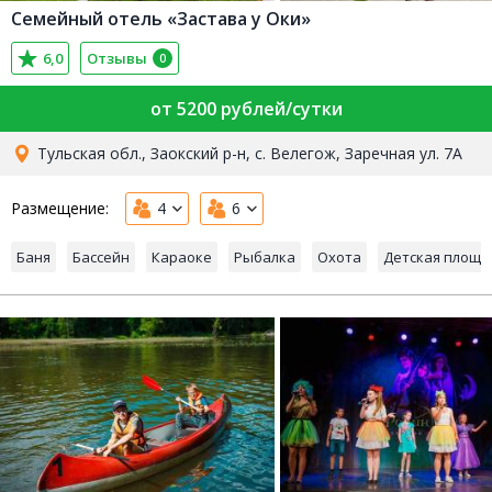
Семейный отель «Застава у Оки»
6,0
Отзывы
0
от 5200 рублей/сутки
Тульская обл., Заокский р-н, с. Велегож, Заречная ул. 7А
Размещение:
4
6
Баня
Бассейн
Караоке
Рыбалка
Охота
Детская площа