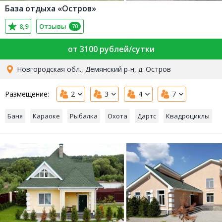
База отдыха «Остров»
8,9
Отзывы
70
от 3100 рублей/сутки
Новгородская обл., Демянский р-н, д. Остров
Размещение:
2
3
4
7
Баня
Караоке
Рыбалка
Охота
Дартс
Квадроциклы