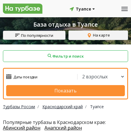
Туапсе
База отдыха в Туапсе
На карте
По популярности
Фильтр и поиск
айон
Смоленский район
Топчихинский район
Показать
Турбазы России
Краснодарский край
Туапсе
Красноборский район
Онежский район
Популярные турбазы в Краснодарском крае:
Абинский район
Анапский район
йон
Северодвинск
Устьянский район