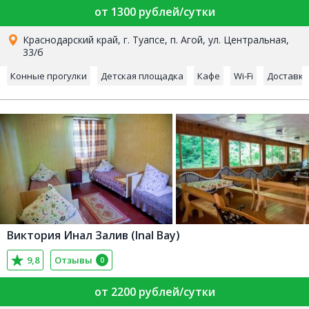
от 1300 рублей/сутки
Краснодарский край, г. Туапсе, п. Агой, ул. Центральная,
33/б
Конные прогулки
Детская площадка
Кафе
Wi-Fi
Доставка
Виктория Инал Залив (Inal Bay)
9,8
Отзывы
0
от 2200 рублей/сутки