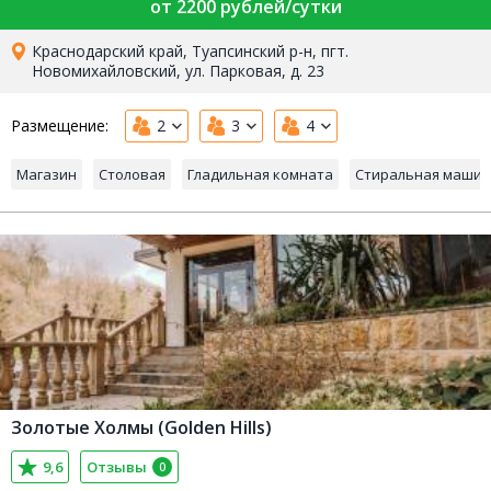
от 2200 рублей/сутки
Краснодарский край, Туапсинский р-н, пгт.
Новомихайловский, ул. Парковая, д. 23
Размещение:
2
3
4
Магазин
Столовая
Гладильная комната
Стиральная маши
Золотые Холмы (Golden Hills)
9,6
Отзывы
0