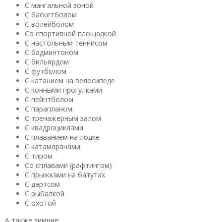
С мангальной зоной
С баскетболом
С волейболом
Со спортивной площадкой
С настольным теннисом
С бадминтоном
С бильярдом
С футболом
С катанием на велосипеде
С конными прогулками
С пейнтболом
С парапланом
С тренажерным залом
С квадроциклами
С плаванием на лодке
С катамаранами
С тиром
Со сплавами (рафтингом)
С прыжками на батутах
С дартсом
С рыбалкой
С охотой
А также зимние: