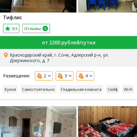
Тифлис
9,5
Отзывы
0
от 2200 рублей/сутки
Краснодарский край, г. Сочи, Адлерский р-н, ул.
Дзержинского, д. 7
Размещение:
2
3
4
Кухня
Самостоятельно
Гладильная комната
Сейф
Wi-Fi