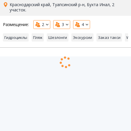
Краснодарский край, Туапсинский р-н, Бухта Инал, 2
участок.
Размещение:
2
3
4
Гидроциклы
Пляж
Шезлонги
Экскурсии
Заказ такси
Wi