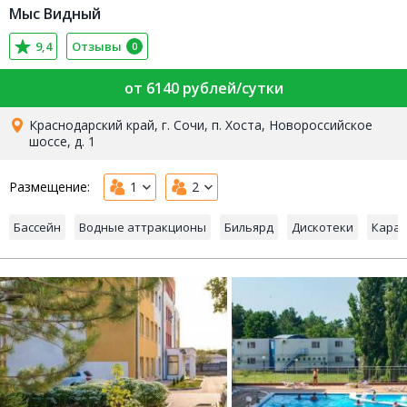
Мыс Видный
9,4
Отзывы
0
от 6140 рублей/сутки
Краснодарский край, г. Сочи, п. Хоста, Новороссийское
шоссе, д. 1
Размещение:
1
2
Бассейн
Водные аттракционы
Бильярд
Дискотеки
Кара