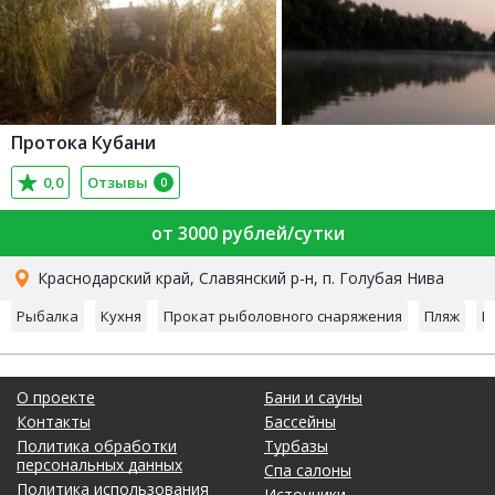
Протока Кубани
0,0
Отзывы
0
от 3000 рублей/сутки
Краснодарский край, Славянский р-н, п. Голубая Нива
Рыбалка
Кухня
Прокат рыболовного снаряжения
Пляж
М
О проекте
Бани и сауны
Контакты
Бассейны
Политика обработки
Турбазы
персональных данных
Спа салоны
Политика использования
Источники