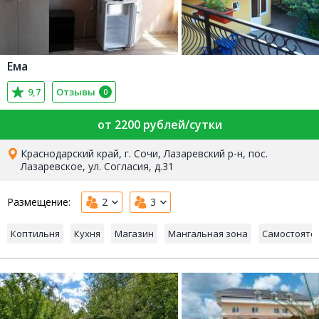
Ема
9,7
Отзывы
0
от 2200 рублей/сутки
Краснодарский край, г. Сочи, Лазаревский р-н, пос.
Лазаревское, ул. Согласия, д.31
Размещение:
2
3
Коптильня
Кухня
Магазин
Мангальная зона
Самостояте