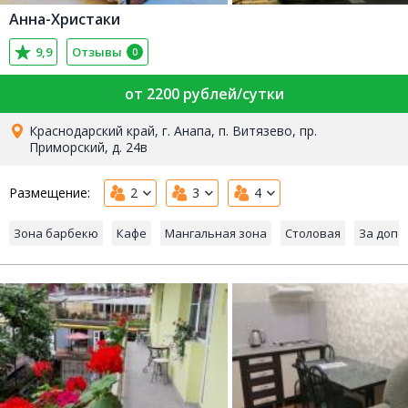
Анна-Христаки
9,9
Отзывы
0
от 2200 рублей/сутки
Краснодарский край, г. Анапа, п. Витязево, пр.
Приморский, д. 24в
Размещение:
2
3
4
Зона барбекю
Кафе
Мангальная зона
Столовая
За допо