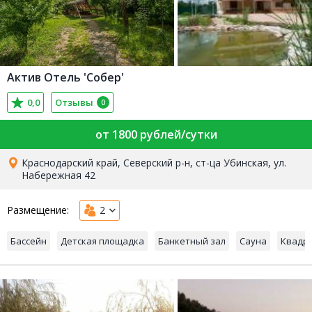
Актив Отель 'Собер'
0,0
Отзывы
0
от 1800 рублей/сутки
Краснодарский край, Северский р-н, ст-ца Убинская, ул.
Набережная 42
Размещение:
2
Бассейн
Детская площадка
Банкетный зал
Сауна
Квадр