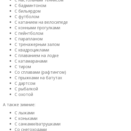
С бадминтоном
С бильярдом
С футболом
С катанием на велосипеде
С конными прогулками
С пейнтболом
С парапланом
С тренажерным залом
С квадроциклами
С плаванием на лодке
С катамаранами
С тиром
Со сплавами (рафтингом)
С прыжками на батутах
С дартсом
С рыбалкой
С охотой
А также зимние:
С лыжами
С коньками
С санками/ватрушками
Со снегоходами