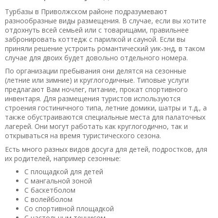
Турбазы в Приволжском районе подразумевают
разнообразные виды размещения. В случае, если вы хотите
отдохнуть всей семьей или с товарищами, правильнее
забронировать коттедж с парилкой и сауной. Если вы
приняли решение устроить романтический уик-энд, в таком
случае для двоих будет довольно отдельного номера.
По организации пребывания они делятся на сезонные
(летние или зимние) и круглогодичные. Типовые услуги
предлагают Вам ночлег, питание, прокат спортивного
инвентаря. Для размещения туристов используются
строения гостиничного типа, летние домики, шатры и т.д., а
также обустраиваются специальные места для палаточных
лагерей. Они могут работать как круглогодично, так и
открываться на время туристического сезона.
Есть много разных видов досуга для детей, подростков, для
их родителей, например сезонные:
С площадкой для детей
С мангальной зоной
С баскетболом
С волейболом
Со спортивной площадкой
С настольным теннисом