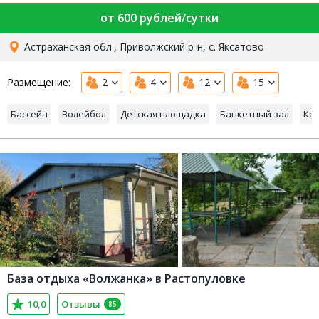
от 600 рублей/сутки
Астраханская обл., Приволжский р-н, с. Яксатово
Размещение:
2
4
12
15
Бассейн
Волейбол
Детская площадка
Банкетный зал
Ко
База отдыха «Волжанка» в Растопуловке
10,0
Отзывы
85