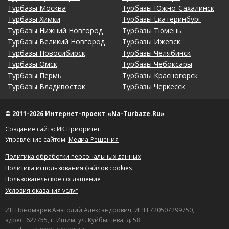
Турбазы Москва
Турбазы Южно-Сахалинск
Турбазы Химки
Турбазы Екатеринбург
Турбазы Нижний Новгород
Турбазы Тюмень
Турбазы Великий Новгород
Турбазы Ижевск
Турбазы Новосибирск
Турбазы Челябинск
Турбазы Омск
Турбазы Чебоксары
Турбазы Пермь
Турбазы Красногорск
Турбазы Владивосток
Турбазы Черкесск
© 2011-2026 Интернет-проект «Na-Turbaze.Ru»
Создание сайта: ИК Приоритет
Управление сайтом:
Медиа-Решения
Политика обработки персональных данных
Политика использования файлов cookies
Пользовательское соглашение
Условия оказания услуг
ИП Пономарев Анатолий Александрович, ИНН 720507299750,
адрес: 627755, г. Ишим, ул. Куйбышева, д. 58