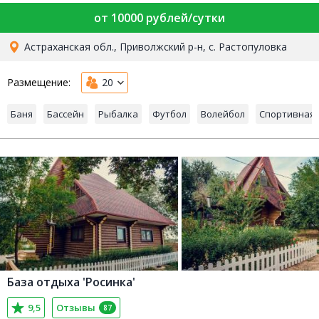
от 10000 рублей/сутки
Астраханская обл., Приволжский р-н, с. Растопуловка
Размещение:
20
Баня
Бассейн
Рыбалка
Футбол
Волейбол
Спортивная
База отдыха 'Росинка'
9,5
Отзывы
87