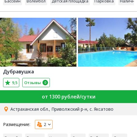
Бассейн
Волейбол
Детская площадка
Парковка
Наличны
Дубравушка
9,5
Отзывы
0
от 1300 рублей/сутки
Астраханская обл., Приволжский р-н, с. Яксатово
Размещение:
2