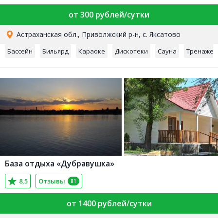
от 300 рублей/сутки
Астраханская обл., Приволжский р-н, с. Яксатово
Бассейн
Бильярд
Караоке
Дискотеки
Сауна
Тренажер
База отдыха «Дубравушка»
8,5
Отзывы
81
от 1400 рублей/сутки