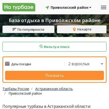
Приволжский район
База отдыха в Приволжском районе
На карте
По популярности
Фильтр и поиск
айон
Смоленский район
Топчихинский район
Показать
Турбазы России
Астраханская область
Приволжский район
Красноборский район
Онежский район
Популярные турбазы в Астраханской области:
йон
Северодвинск
Устьянский район