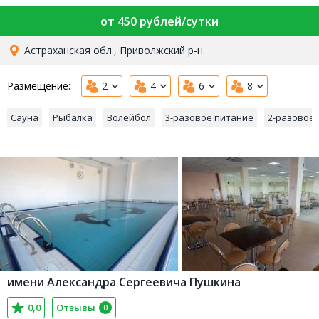
от 450 рублей/сутки
Астраханская обл., Приволжский р-н
Размещение:
2
4
6
8
Сауна
Рыбалка
Волейбол
3-разовое питание
2-разовое
имени Александра Сергеевича Пушкина
0,0
Отзывы
0