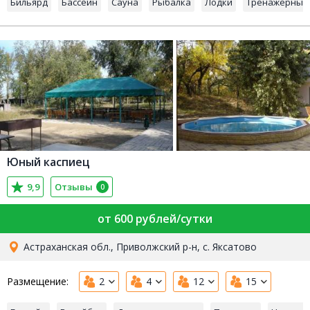
Бильярд
Бассейн
Сауна
Рыбалка
Лодки
Тренажерный 
Юный каспиец
9,9
Отзывы
0
от 600 рублей/сутки
Астраханская обл., Приволжский р-н, с. Яксатово
Размещение:
2
4
12
15