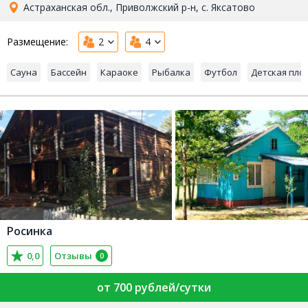
Астраханская обл., Приволжский р-н, с. Яксатово
Размещение:
2
4
Сауна
Бассейн
Караоке
Рыбалка
Футбол
Детская пло
Росинка
0,0
Отзывы
0
от 700 рублей/сутки