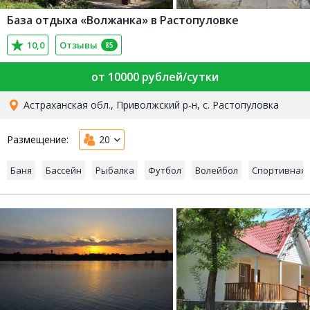
База отдыха «Волжанка» в Растопуловке
10,0
Отзывы
85
от 10000 рублей/сутки
Астраханская обл., Приволжский р-н, с. Растопуловка
Размещение:
20
Баня
Бассейн
Рыбалка
Футбол
Волейбол
Спортивная