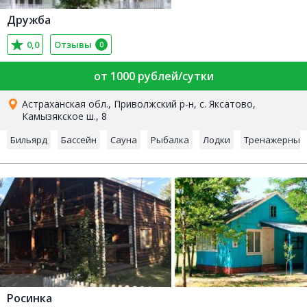
Дружба
0,0
Отзывы
0
от 1000 рублей/сутки
Астраханская обл., Приволжский р-н, с. Яксатово,
Камызякское ш., 8
Бильярд
Бассейн
Сауна
Рыбалка
Лодки
Тренажерный 
Росинка