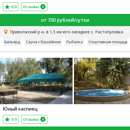
0,0
Отзывы
0
от 700 рублей/сутки
Приволжский р-н, в 1,5 км юго-западнее с. Растопуловка
Бильярд
Сауна с бассейном
Рыбалка
Спортивная площадк
Юный каспиец
9,9
Отзывы
0