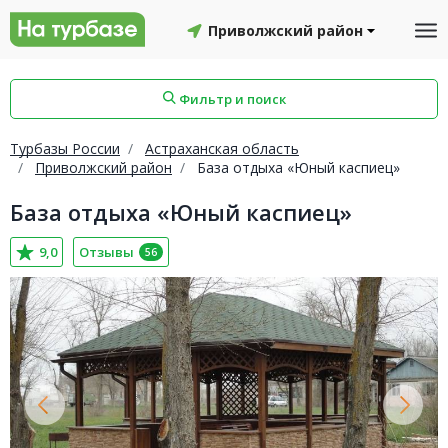
Приволжский район
Фильтр и поиск
Турбазы России
Астраханская область
Приволжский район
База отдыха «Юный каспиец»
База отдыха «Юный каспиец»
айон
Смоленский район
Топчихинский район
9,0
Отзывы
56
Красноборский район
Онежский район
йон
Северодвинск
Устьянский район