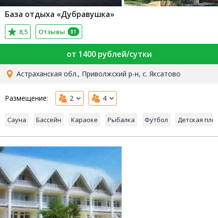
База отдыха «Дубравушка»
8,5
Отзывы
81
от 1400 рублей/сутки
Астраханская обл., Приволжский р-н, с. Яксатово
Размещение:
2
4
Сауна
Бассейн
Караоке
Рыбалка
Футбол
Детская пло