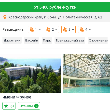
от 5400 рублей/сутки
Краснодарский край, г. Сочи, ул. Политехническая, д. 62
Размещение:
1
2
3
4
Дискотеки
Бассейн
Парк
Тренажерный зал
Спортивная 
имени Фрунзе
9,3
Отзывы
0