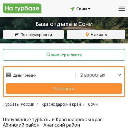
Сочи
База отдыха в Сочи
На карте
По популярности
Фильтр и поиск
айон
Смоленский район
Топчихинский район
Показать
Турбазы России
Краснодарский край
Сочи
Красноборский район
Онежский район
Популярные турбазы в Краснодарском крае:
Абинский район
Анапский район
йон
Северодвинск
Устьянский район