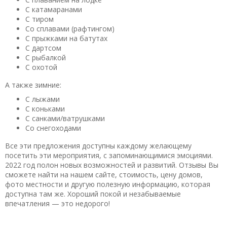
С катамаранами
С тиром
Со сплавами (рафтингом)
С прыжками на батутах
С дартсом
С рыбалкой
С охотой
А также зимние:
С лыжами
С коньками
С санками/ватрушками
Со снегоходами
Все эти предложения доступны каждому желающему
посетить эти мероприятия, с запоминающимися эмоциями.
2022 год полон новых возможностей и развитий. Отзывы Вы
сможете найти на нашем сайте, стоимость, цену домов,
фото местности и другую полезную информацию, которая
доступна там же. Хороший покой и незабываемые
впечатления — это недорого!