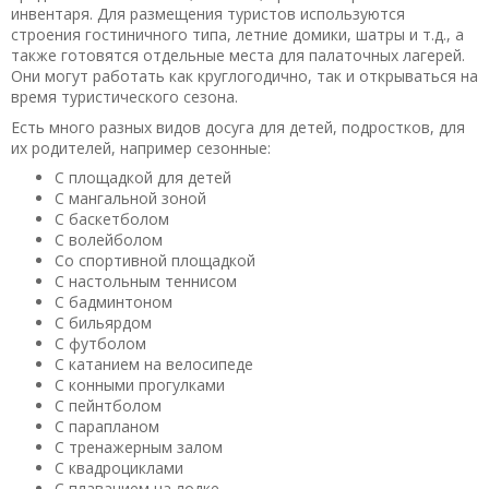
инвентаря. Для размещения туристов используются
строения гостиничного типа, летние домики, шатры и т.д., а
также готовятся отдельные места для палаточных лагерей.
Они могут работать как круглогодично, так и открываться на
время туристического сезона.
Есть много разных видов досуга для детей, подростков, для
их родителей, например сезонные:
С площадкой для детей
С мангальной зоной
С баскетболом
С волейболом
Со спортивной площадкой
С настольным теннисом
С бадминтоном
С бильярдом
С футболом
С катанием на велосипеде
С конными прогулками
С пейнтболом
С парапланом
С тренажерным залом
С квадроциклами
С плаванием на лодке