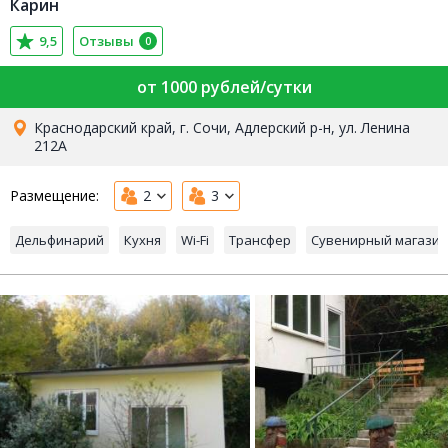
Карин
9,5
Отзывы
0
от 1000 рублей/сутки
Краснодарский край, г. Сочи, Адлерский р-н, ул. Ленина
212А
Размещение:
2
3
Дельфинарий
Кухня
Wi-Fi
Трансфер
Сувенирный магазин