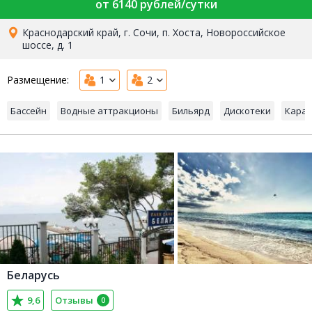
от 6140 рублей/сутки
Краснодарский край, г. Сочи, п. Хоста, Новороссийское
шоссе, д. 1
Размещение:
1
2
Бассейн
Водные аттракционы
Бильярд
Дискотеки
Кара
Беларусь
9,6
Отзывы
0