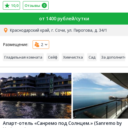
10,0
Отзывы
0
от 1400 рублей/сутки
Краснодарский край, г. Сочи, ул. Пирогова, д. 34/1
Размещение:
2
Гладильная комната
Сейф
Химчистка
Сад
За дополните
Апарт-отель «Санремо под Солнцем.» (Sanremo by