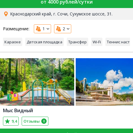
от 4000 рублей/сутки
Краснодарский край, г. Сочи, Сухумское шоссе, 31.
Размещение:
1
2
Караоке
Детская площадка
Трансфер
Wi-Fi
Теннис наст
Мыс Видный
9,4
Отзывы
0