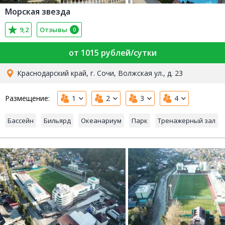
Морская звезда
9,2
Отзывы
0
от 1015 рублей/сутки
Краснодарский край, г. Сочи, Волжская ул., д. 23
Размещение:
1
2
3
4
Бассейн
Бильярд
Океанариум
Парк
Тренажерный зал