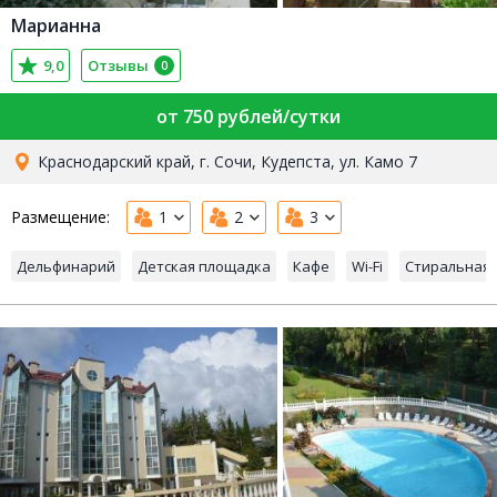
Марианна
9,0
Отзывы
0
от 750 рублей/сутки
Краснодарский край, г. Сочи, Кудепста, ул. Камо 7
Размещение:
1
2
3
Дельфинарий
Детская площадка
Кафе
Wi-Fi
Стиральная