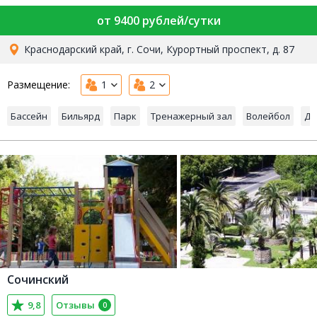
от 9400 рублей/сутки
Краснодарский край, г. Сочи, Курортный проспект, д. 87
Размещение:
1
2
Бассейн
Бильярд
Парк
Тренажерный зал
Волейбол
Де
Сочинский
9,8
Отзывы
0