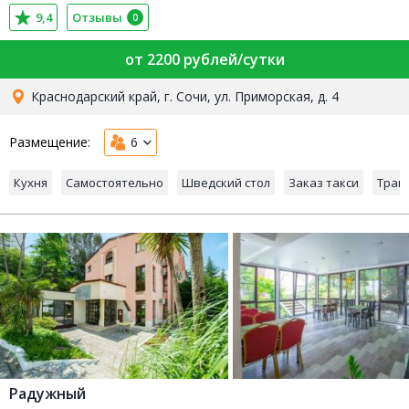
9,4
Отзывы
0
от 2200 рублей/сутки
Краснодарский край, г. Сочи, ул. Приморская, д. 4
Размещение:
6
Кухня
Самостоятельно
Шведский стол
Заказ такси
Тран
Радужный