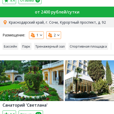
9,4
Отзывы
0
от 2400 рублей/сутки
Краснодарский край, г. Сочи, Курортный проспект, д. 92
Размещение:
1
2
Бассейн
Парк
Тренажерный зал
Спортивная площадка
Й
Санаторий 'Светлана'