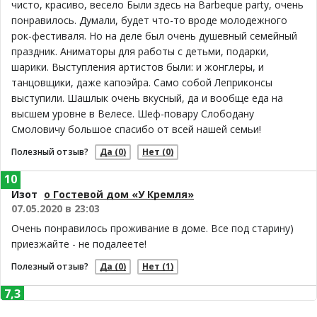
чисто, красиво, весело Были здесь на Barbeque party, очень
понравилось. Думали, будет что-то вроде молодежного
рок-фестиваля. Но на деле был очень душевный семейный
праздник. Аниматоры для работы с детьми, подарки,
шарики. Выступления артистов были: и жонглеры, и
танцовщики, даже капоэйра. Само собой Леприконсы
выступили. Шашлык очень вкусный, да и вообще еда на
высшем уровне в Велесе. Шеф-повару Слободану
Смоловичу большое спасибо от всей нашей семьи!
Полезный отзыв?
Да
(0)
Нет
(0)
10
Изот
о Гостевой дом «У Кремля»
07.05.2020 в 23:03
Очень понравилось проживание в доме. Все под старину)
приезжайте - не подалеете!
Полезный отзыв?
Да
(0)
Нет
(1)
7,3
Гвидон
о База отдыха «Юромка»