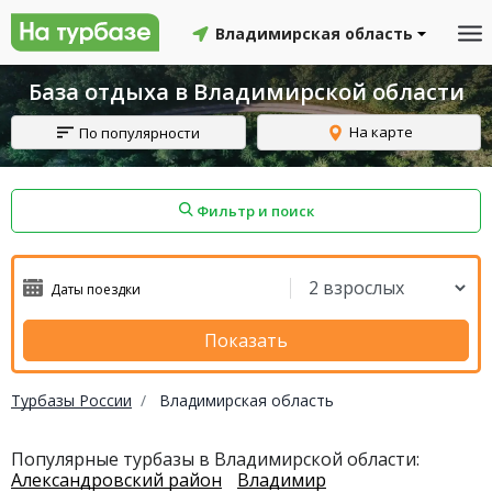
Владимирская область
База отдыха в Владимирской области
На карте
По популярности
Фильтр и поиск
айон
Смоленский район
Топчихинский район
Показать
Турбазы России
Владимирская область
Красноборский район
Онежский район
Популярные турбазы в Владимирской области:
Александровский район
Владимир
йон
Северодвинск
Устьянский район