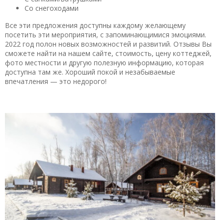
13.04.2020 в 23:46
Со снегоходами
Ездили с женой и друзьями. Очень понравился отдых.
Все эти предложения доступны каждому желающему
Красивый русский город, длом уютный, кормили очень
посетить эти мероприятия, с запоминающимися эмоциями.
вкусно) остались довольны!
2022 год полон новых возможностей и развитий. Отзывы Вы
сможете найти на нашем сайте, стоимость, цену коттеджей,
Полезный отзыв?
Да
(0)
Нет
(0)
фото местности и другую полезную информацию, которая
доступна там же. Хороший покой и незабываемые
9,3
впечатления — это недорого!
Альвин
о База отдыха «Озёрки»
02.04.2020 в 12:18
Очень уютное, тихое место. Кругом лес, озера, очень
красиво. Действительно можно отдохнуть эмоционально.
Домики небольшие, но комфортные, теплые.
Внимательный персонал., если возникали какие-то вопросы
быстро их решали. Неплохая баня и недорогая. Приедем
еще как-нибудь!
Полезный отзыв?
Да
(0)
Нет
(1)