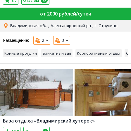
8,7
Отзывы
85
от 2000 рублей/сутки
Владимирская обл., Александровский р-н, г. Струнино
Размещение:
2
3
Конные прогулки
Банкетный зал
Корпоративный отдых
Ор
База отдыха «Владимирский хуторок»