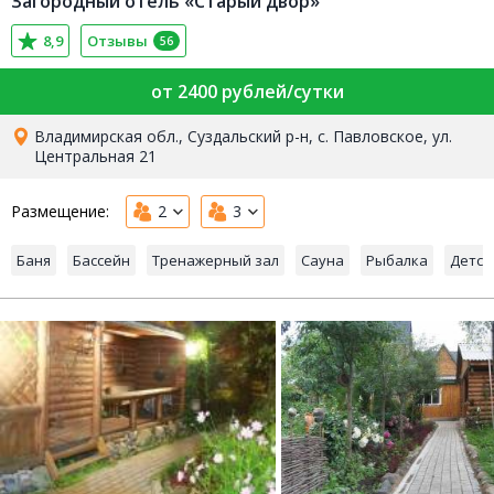
Загородный отель «Старый двор»
8,9
Отзывы
56
от 2400 рублей/сутки
Владимирская обл., Суздальский р-н, с. Павловское, ул.
Центральная 21
Размещение:
2
3
Баня
Бассейн
Тренажерный зал
Сауна
Рыбалка
Детск