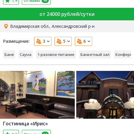
7,9
Отзывы
66
от 24000 рублей/сутки
Владимирская обл., Александровский р-н
Размещение:
3
5
6
Баня
Сауна
1-разовое питание
Банкетный зал
Конферен
Гостиница «Ирис»