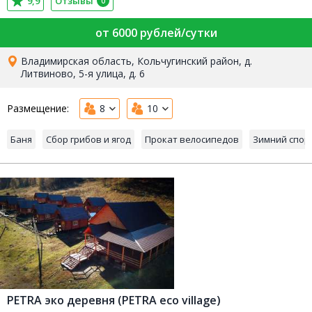
9,9
Отзывы
0
от 6000 рублей/сутки
Владимирская область, Кольчугинский район, д.
Литвиново, 5-я улица, д. 6
Размещение:
8
10
Баня
Сбор грибов и ягод
Прокат велосипедов
Зимний спор
PETRA эко деревня (PETRA eco village)