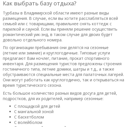
Как выбрать базу отдыха?
10
Илий
о База отдыха «Владимирский хуторок»
Турбазы в Владимирской области имеют разные виды
07.05.2020 в 02:53
размещения. В случае, если вы хотите расслабляться всей
семьей или с товарищами, правильнее снять коттедж с
Ездили в Хуторок с молодым человеком на выходные,
парилкой и сауной. Если вы приняли решение осуществить
отдохнуть от городской суеты, все понравилось очень!
романтический уик-энд, в таком случае для двоих будет
Тишина, чистота, уют! Спасибо, за прекрасный отдых! По
довольно отдельного номера.
ценам- достаточно адекватные! Планируем еще посетить
По организации пребывания они делятся на сезонные
это место, только теперь с компанией! Удачи Вам!
(летние или зимние) и круглогодичные. Типовые услуги
Обязательно буду рекомендовать Хуторок своим
предлагают Вам ночлег, питание, прокат спортивного
знакомым!
инвентаря. Для размещения туристов предложены строения
гостиничного типа, летние домики, шатры и т.д., а также
Полезный отзыв?
Да
(1)
Нет
(0)
обустраиваются специальные места для палаточных лагерей.
Они могут работать как круглогодично, так и открываться на
8,7
время туристического сезона.
Марьян
о База отдыха «Ока»
Есть большое количество разных видов досуга для детей,
02.05.2020 в 07:24
подростков, для их родителей, например сезонные:
Были на рыбалке, останавливались на базе с друзьями.
С площадкой для детей
просто, но уютно. Все понравилось. Природа вокруг,
С мангальной зоной
тишина. Остались довольны обслуживанием.
С баскетболом
С волейболом
Полезный отзыв?
Да
(0)
Нет
(0)