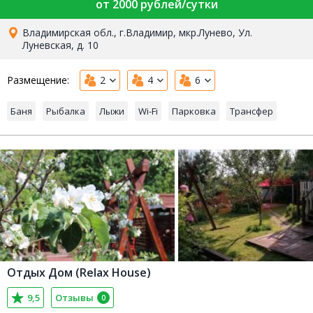
от 2000 рублей/сутки
Владимирская обл., г.Владимир, мкр.Лунево, Ул.
Луневская, д. 10
Размещение:
2
4
6
Баня
Рыбалка
Лыжи
Wi-Fi
Парковка
Трансфер
Отдых Дом (Relax House)
9,5
Отзывы
0