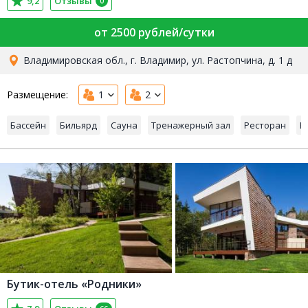
9,2
Отзывы
0
от 2500 рублей/сутки
Владимировская обл., г. Владимир, ул. Растопчина, д. 1 д
Размещение:
1
2
Бассейн
Бильярд
Сауна
Тренажерный зал
Ресторан
Б
Бутик-отель «Родники»