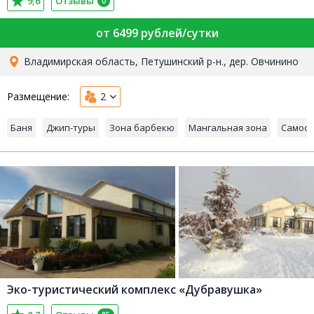
9,6
Отзывы
0
от 6499 рублей/сутки
Владимирская область, Петушинский р-н., дер. Овчинино
Размещение:
2
Баня
Джип-туры
Зона барбекю
Мангальная зона
Самост
Эко-туристический комплекс «Дубравушка»