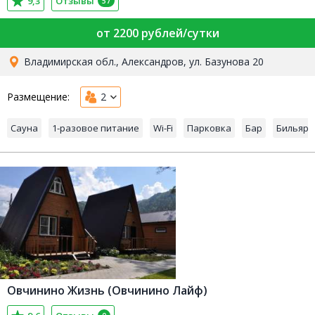
9,3
Отзывы
57
от 2200 рублей/сутки
Владимирская обл., Александров, ул. Базунова 20
Размещение:
2
Сауна
1-разовое питание
Wi-Fi
Парковка
Бар
Бильярд
Овчинино Жизнь (Овчинино Лайф)