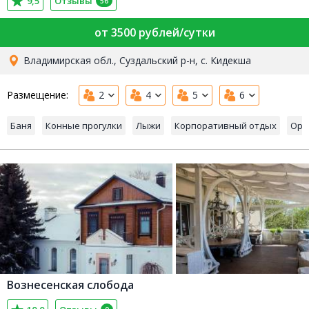
9,5
Отзывы
56
от 3500 рублей/сутки
Владимирская обл., Суздальский р-н, с. Кидекша
Размещение:
2
4
5
6
Баня
Конные прогулки
Лыжи
Корпоративный отдых
Орг
Вознесенская слобода