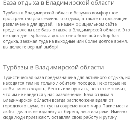
База отдыха в Владимирской области
07.05.2020 в 16:06
качели бы для детей. Или сетку волейбольную, ну это для
Турбаза в Владимирской области безумно комфортное
мужчин уже. Далеко от города, дети с аллергией, а тут
пространство для семейного отдыха, а также потрясающее
развлечение для друзей. На нашем официальном сайте
воздух чистый. Нам понравилось, много гуляли, лес рядом,
представлены все базы отдыха в Владимирской области. Это
река и много рыбок. Детишки смотрели. Турбаза активно
не одна-две турбазы, а достаточно большой выбор баз
обустраивается, мы были, когда засеивали газон и строили
отдыха, заезжая туда на выходные или более долгое время,
огромную беседку для шашлыков. Вернемся в конце лета,
вы делаете верный выбор!
должно быть все готовов уже
Полезный отзыв?
Да
(0)
Нет
(0)
Турбазы в Владимирской области
8,7
Туристическая база предназначена для активного отдыха, но
Владислав
о Гостевой дом «Подворье»
находятся там не только любители походов. Некоторые не
07.05.2020 в 14:42
любят много ходить, бегать или прыгать, но это не значит,
Ездили в Суздаль на два дня, останавливались.Баней, ничем
что им не найдётся у нас развлечений. База отдыха в
не пользовались, только жили, место нормальное для
Владимирской области всегда расположена вдали от
ночлега и отдыха туристов) Отличный уютный номер и
городского шума, от суеты современного мира. Такие места
любят делать неподалёку от берега, леса или реки. Именно
завтраки нормальные. Претензий не имеем! Расположен
сюда люди приезжают, оставляя свою работу и рутину.
дом удобно.
Полезный отзыв?
Да
(0)
Нет
(0)