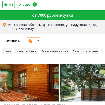
9,1
Отзывы
0
от 7000 рублей/сутки
Московская область, д. Петраково, ул. Радужная, д. 4А,
PETRA eco village
Размещение:
2
Баня
Зона барбекю
Мангальная зона
Самостоятельно
Г