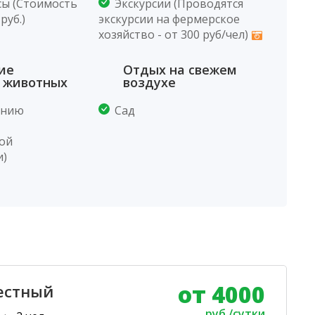
сы (Стоимость
Экскурсии (Проводятся
руб.)
экскурсии на фермерское
хозяйство - от 300 руб/чел)
ие
Отдых на свежем
 животных
воздухе
анию
Сад
ой
и)
от 4000
естный
руб./сутки