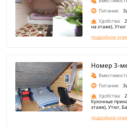
Вместимост
Питание:
З
Удобства:
2
на этаже), Утюг
подробное опи
Номер 3-м
Вместимост
Питание:
З
Удобства:
2
Кухонные прина
этаже), Утюг, Б
подробное опи