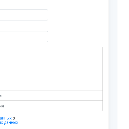
данных
в
ых данных