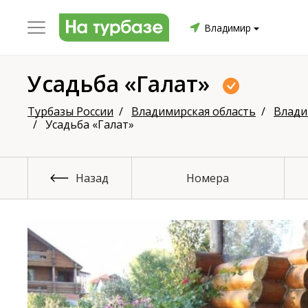
Владимир
Усадьба «Галат»
уриха
Заринский район
Смоленский район
Топ
Турбазы России
Владимирская область
Влад
Усадьба «Галат»
Назад
Номера
он
ргопольский район
Красноборский район
Онежски
Приморский район
Северодвинск
Устьянский