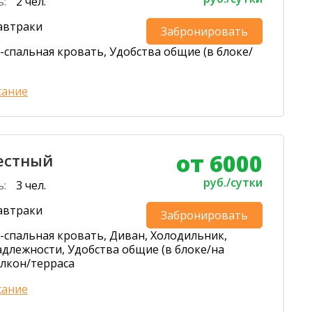
ь:
2 чел.
автраки
Забронировать
-спальная кровать, Удобства общие (в блоке/
сание
от 6000
естный
руб./сутки
ь:
3 чел.
автраки
Забронировать
-спальная кровать, Диван, Холодильник,
длежности, Удобства общие (в блоке/на
алкон/терраса
сание