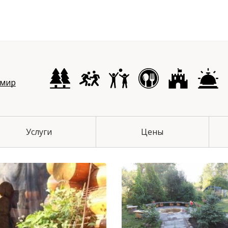
чихинский район
имир
Услуги
Цены
й район
 район