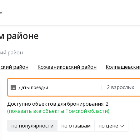
м районе
чихинский район
ий район
ский район
Кожевниковский район
Колпашевски
Доступно объектов для бронирования: 2
й район
(показать все объекты Томской области)
 район
по популярности
по отзывам
по цене