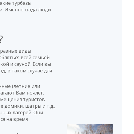
Такие турбазы
ки. Именно сюда люди
»
ровки и ночевки на рыбалке. Ездили с отцом
а?
нт, отец немолод, так что заселились сюда. Для
аза прямо - роскошь! Отлична банька, прекрасный
 чистый. Окуня прорва, хоть руками таскай )) С
бразные виды
мка' оставила самые положительные.
абляться всей семьей
кой и сауной. Если вы
д, в таком случае для
имка'
нные (летние или
лагают Вам ночлег,
азмещения туристов
кастрюля и тд. отличная атмосфера отдыха
е домики, шатры и т.д.,
чных лагерей. Они
ься на время
аимка'