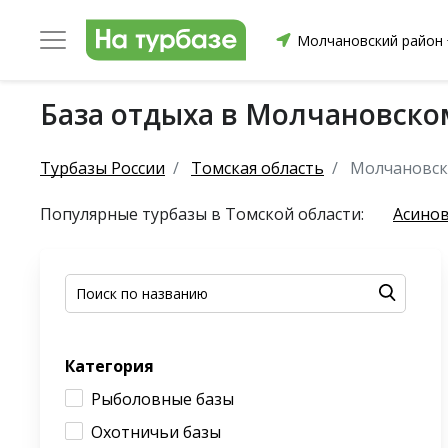
Молчановский район
База отдыха в Молчановско
уриха
Заринский район
Смоленский район
Топ
Турбазы России
Томская область
Молчановск
Популярные турбазы в Томской области:
Асинов
он
ргопольский район
Красноборский район
Онежски
Категория
Приморский район
Северодвинск
Устьянский
Рыболовные базы
Охотничьи базы