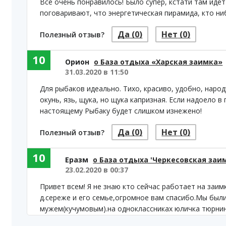
Все очень понравилось! Было супер, кстати там иде
поговаривают, что энергетическая пирамида, кто ни
Да
(0)
Нет
(0)
Полезный отзыв?
10
Орион
о База отдыха «Харская заимка»
31.03.2020 в 11:50
Для рыбаков идеально. Тихо, красиво, удобно, народ
окунь, язь, щука, но щука капризная. Если надоело в
настоящему Рыбаку будет слишком изнежено!
Да
(0)
Нет
(0)
Полезный отзыв?
10
Еразм
о База отдыха 'Черкесовская заи
23.02.2020 в 00:37
Привет всем! Я не знаю кто сейчас работает на заи
д.сереже и его семье,огромное вам спасибо.Мы были
мужем(кучумовым).на одноклассниках юличка тюрни
ЗА ДОБРОТУ И ПОНИМАНИЕ.