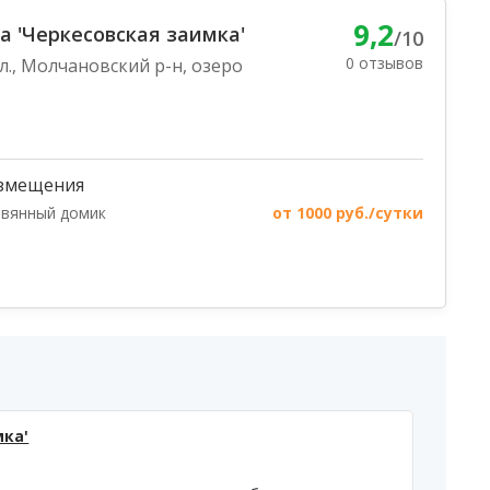
9,2
а 'Черкесовская заимка'
/10
0 отзывов
л., Молчановский р-н, озеро
змещения
вянный домик
от 1000 руб./сутки
мка'