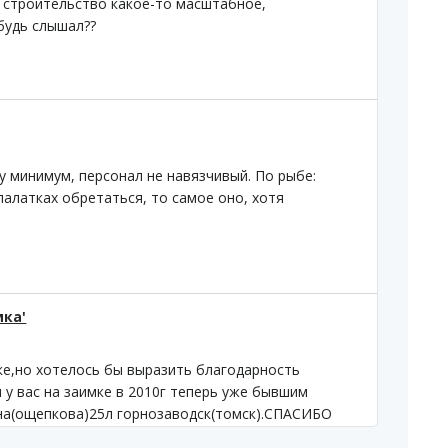
т строительство какое-то масштабное,
будь слышал??
у минимум, персонал не навязчивый. По рыбе:
 палатках обретаться, то самое оно, хотя
мка'
мке,но хотелось бы выразить благодарность
 у вас на заимке в 2010г теперь уже бывшим
на(ощепкова)25л горнозаводск(томск).СПАСИБО