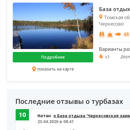
База отдых
Томская об
Черкесово
Варианты ра
Дере
x3
Подробнее
показать на карте
Последние отзывы о турбазах
10
Натан
о База отдыха 'Черкесовская заи
23.04.2020 в 08:41