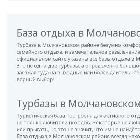
Да
(1)
Нет
(0)
Полезный отзыв?
8,3
Ярополк
о База отдыха 'Черкесовская з
База отдыха в Молчанов
20.09.2019 в 00:58
Для выезда на рыбалку сойдет, вполне себе удовлет
Турбаза в Молчановском районе безумно комфо
что у вас могут быть странные соседи - к т.н. энерг
семейного отдыха, и замечательное развлечение
так скажем. Это безусловно лучше чем бухие гоп-ко
официальном сайте указаны все базы отдыха в 
'просветленные' господа и дамы))) Поэтому готовьте
Это не одна-две турбазы, а определенно большо
напрягать такт и вежливость))) А так нормально! Ти
заезжая туда на выходные или более длительное
хорошие добрые люди.
верный выбор!
Да
(0)
Нет
(0)
Полезный отзыв?
Турбазы в Молчановско
10
Ермий
о База отдыха 'Черкесовская заи
04.09.2019 в 05:37
Туристическая база построена для активного отд
не только любители походов. Некоторые не любя
Незабываемая природа, рыбалка, отдых.
или прыгать, но это не значит, что им не найдётс
База отдыха в Молчановском районе всегда нахо
Да
(0)
Нет
(0)
Полезный отзыв?