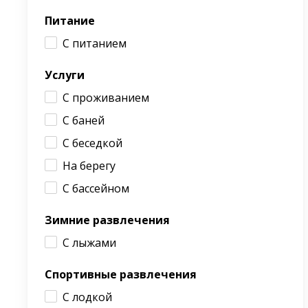
Питание
С питанием
Услуги
С проживанием
С баней
С беседкой
На берегу
С бассейном
Зимние развлечения
С лыжами
Спортивные развлечения
С лодкой