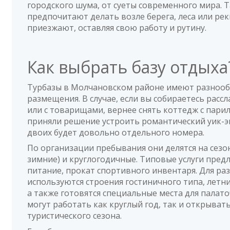
городского шума, от суеты современного мира. 
предпочитают делать возле берега, леса или ре
10
Всемил
о База отдыха «Харская заимка
приезжают, оставляя свою работу и рутину.
15.08.2019 в 17:42
Действительно, очень хорошее место для рекогносци
Как выбрать базу отдых
ловить рыбу в здешние места, дикарями был не вариа
тех, кто сам вырос в деревне и закален походами, б
словоохотливый вледелец. Домик простой но теплый и
Турбазы в Молчановском районе имеют разноо
другой рыбой повезло меньше. Эмоции 'Харская заи
размещения. В случае, если вы собираетесь рассл
или с товарищами, вернее снять коттедж с парил
Да
(0)
Нет
(0)
Полезный отзыв?
приняли решение устроить романтический уик-эн
двоих будет довольно отдельного номера.
8
Прохор
о База отдыха 'Черкесовская за
По организации пребывания они делятся на сезо
01.08.2019 в 14:28
зимние) и круглогодичные. Типовые услуги пред
питание, прокат спортивного инвентаря. Для р
нет основной посуды в домике : сковорода чайник. 
используются строения гостиничного типа, летни
а также готовятся специальные места для палато
Да
(0)
Нет
(0)
Полезный отзыв?
могут работать как круглый год, так и открыват
туристического сезона.
9,3
Алексей
о База отдыха 'Черкесовская з