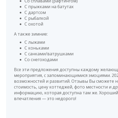
Со сплавами (рафтингом)
С прыжками на батутах
С дартсом
С рыбалкой
С охотой
А также зимние:
С лыжами
С коньками
С санками/ватрушками
Со снегоходами
Все эти предложения доступны каждому желающ
мероприятия, с запоминающимися эмоциями. 202
возможностей и развитий. Отзывы Вы сможете н
стоимость, цену коттеджей, фото местности и д
информацию, которая доступна там же. Хороши
впечатления — это недорого!