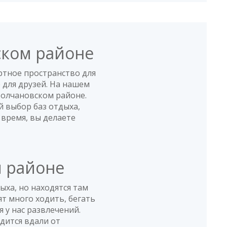
аимка'
ском районе
ворительный уровень. Только сразу готовьтесь,
ртное пространство для
етической пирамиде приезжают... ну, разные люди,
 для друзей. На нашем
мпашки! но бывают очень приставучие
Молчановском районе.
сь в случае чего собирать выдержку в кулак и
й выбор баз отдыха,
хо, лес вокруг, рыбка клюет охотно, персонал базы
 время, вы делаете
м районе
мка'
ыха, но находятся там
т много ходить, бегать
я у нас развлечений.
дится вдали от