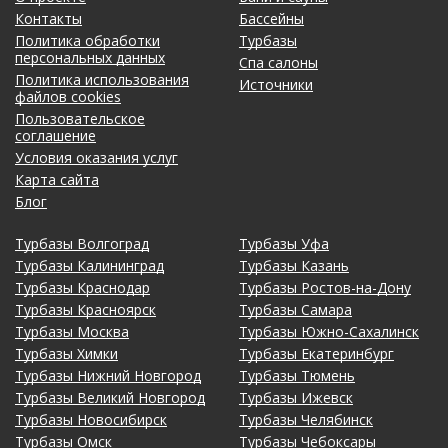
Контакты
Бассейны
Политика обработки
Турбазы
персональных данных
Спа салоны
Политика использования
Источники
файлов cookies
Пользовательское
соглашение
Условия оказания услуг
Карта сайта
Блог
Турбазы Волгоград
Турбазы Уфа
Турбазы Калининград
Турбазы Казань
Турбазы Краснодар
Турбазы Ростов-на-Дону
Турбазы Красноярск
Турбазы Самара
Турбазы Москва
Турбазы Южно-Сахалинск
Турбазы Химки
Турбазы Екатеринбург
Турбазы Нижний Новгород
Турбазы Тюмень
Турбазы Великий Новгород
Турбазы Ижевск
Турбазы Новосибирск
Турбазы Челябинск
Турбазы Омск
Турбазы Чебоксары