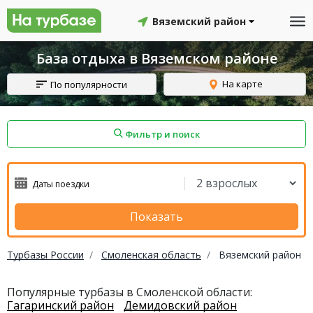
Вяземский район
База отдыха в Вяземском районе
На карте
По популярности
Фильтр и поиск
айон
Смоленский район
Топчихинский район
Показать
Турбазы России
Смоленская область
Вяземский район
Красноборский район
Онежский район
Популярные турбазы в Смоленской области:
Гагаринский район
Демидовский район
йон
Северодвинск
Устьянский район