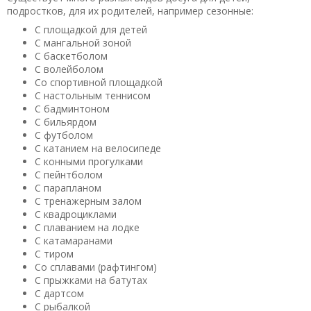
подростков, для их родителей, например сезонные:
С площадкой для детей
С мангальной зоной
С баскетболом
С волейболом
Со спортивной площадкой
С настольным теннисом
С бадминтоном
С бильярдом
С футболом
С катанием на велосипеде
С конными прогулками
С пейнтболом
С парапланом
С тренажерным залом
С квадроциклами
С плаванием на лодке
С катамаранами
С тиром
Со сплавами (рафтингом)
С прыжками на батутах
С дартсом
С рыбалкой