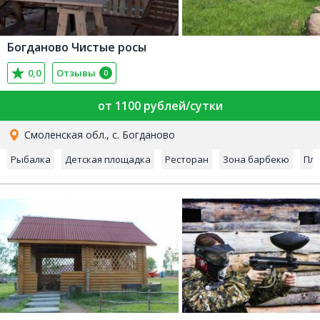
Богданово Чистые росы
0,0
Отзывы
0
от 1100 рублей/сутки
Смоленская обл., с. Богданово
Рыбалка
Детская площадка
Ресторан
Зона барбекю
Пл