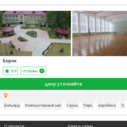
Борок
0,0
Отзывы
0
цену уточняйте
Бильярд
Компьютерный зал
Сауна
Парк
Аэробика
Тр
О проекте
Бани и сауны