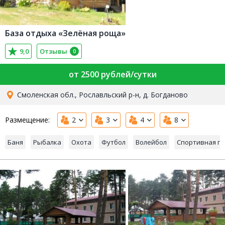
База отдыха «Зелёная роща»
9,0
Отзывы
0
от 2500 рублей/сутки
Смоленская обл., Рославльский р-н, д. Богданово
Размещение:
2
3
4
8
Баня
Рыбалка
Охота
Футбол
Волейбол
Спортивная п