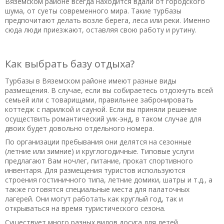
Вяземском районе всегда находится вдали от городского
шума, от суеты современного мира. Такие турбазы
предпочитают делать возле берега, леса или реки. Именно
сюда люди приезжают, оставляя свою работу и рутину.
Как выбрать базу отдыха?
Турбазы в Вяземском районе имеют разные виды
размещения. В случае, если вы собираетесь отдохнуть всей
семьей или с товарищами, правильнее забронировать
коттедж с парилкой и сауной. Если вы приняли решение
осуществить романтический уик-энд, в таком случае для
двоих будет довольно отдельного номера.
По организации пребывания они делятся на сезонные
(летние или зимние) и круглогодичные. Типовые услуги
предлагают Вам ночлег, питание, прокат спортивного
инвентаря. Для размещения туристов используются
строения гостиничного типа, летние домики, шатры и т.д., а
также готовятся специальные места для палаточных
лагерей. Они могут работать как круглый год, так и
открываться на время туристического сезона.
Существует много разных видов досуга для детей,