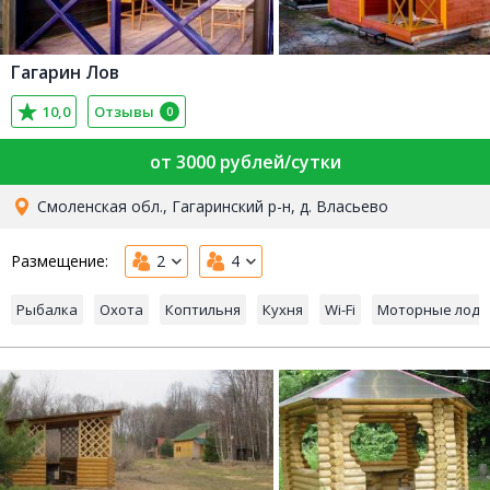
Гагарин Лов
10,0
Отзывы
0
от 3000 рублей/сутки
Смоленская обл., Гагаринский р-н, д. Власьево
Размещение:
2
4
Рыбалка
Охота
Коптильня
Кухня
Wi-Fi
Моторные лодк