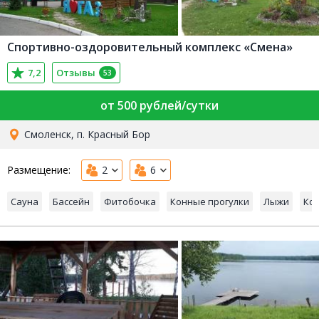
Спортивно-оздоровительный комплекс «Смена»
7,2
Отзывы
53
от 500 рублей/сутки
Смоленск, п. Красный Бор
Размещение:
2
6
Сауна
Бассейн
Фитобочка
Конные прогулки
Лыжи
Ко