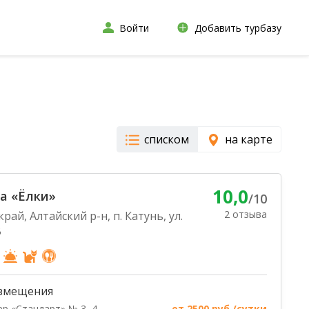
Войти
Добавить турбазу
списком
на карте
10,0
а «Ёлки»
/10
2 отзыва
рай, Алтайский р-н, п. Катунь, ул.
В
змещения
р «Стандарт» № 3, 4
от 2500 руб./сутки