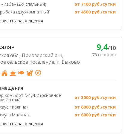
 «Изба» (2-х спальный)
от 7100 руб./сутки
рыбака (двухкомнатный)
от 4500 руб./сутки
варианты размещения
9,4
сяля»
/10
76 отзывов
кая обл., Приозерский р-н,
е сельское поселение, п. Быково
змещения
р комфорт №1,№2 (основное
от 3000 руб./сутки
ие 2 этаж)
хаус «Калина»
от 6000 руб./сутки
хаус «Малина»
от 6000 руб./сутки
варианты размещения