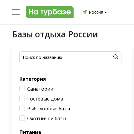
Россия
Базы отдыха России
уриха
Заринский район
Смоленский район
Топ
он
Категория
Санатории
Гостевые дома
ргопольский район
Красноборский район
Онежски
Рыболовные базы
Приморский район
Северодвинск
Устьянский
Охотничьи базы
Питание