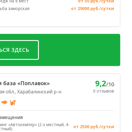
едж на 8 мест
от 50 руб./сутки
ьба заморская
от 29000 руб./сутки
ЬСЯ ЗДЕСЬ
9,2
 база «Поплавок»
/10
0 отзывов
ая обл., Харабалинский р-н
змещения
инг «Автокемпер» (2-х местный; 4-
от 2500 руб./сутки
стный)