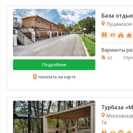
База отдых
Луцинское 
Варианты ра
Улу
x2
Подробнее
показать на карте
Турбаза «М
Московская
1а