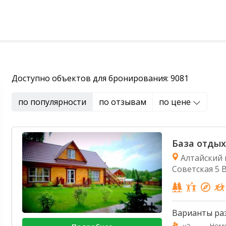
чихинский район
Доступно объектов для бронирования: 9081
по популярности
по отзывам
по цене
База отдых
Алтайский к
Советская 5 
й район
 район
Варианты ра
Номе