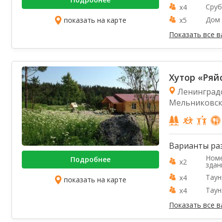
Сруб
x4
Дом 
показать на карте
x5
Показать все 
Хутор «Ряй
Ленинградс
Мельниковско
Варианты ра
Номе
Подробнее
x2
здан
Таун
x4
показать на карте
Таун
x4
Показать все 