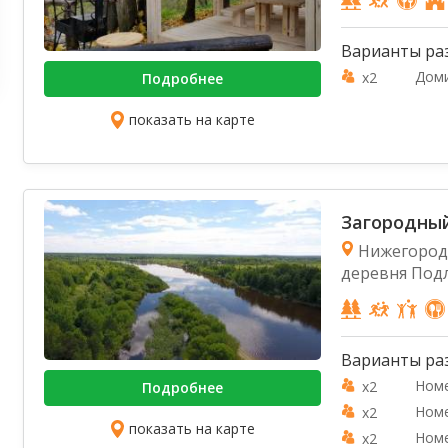
Варианты ра
Доми
x2
Подробнее
показать на карте
Загородный
Нижегородс
деревня Под
Варианты ра
Номе
x2
Подробнее
Номе
x2
показать на карте
Номе
x2