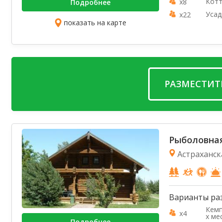
Котт
x8
Подробнее
Усад
x22
показать на карте
РАЗМЕСТИТ
Рыболовная
Астраханск
Варианты ра
Кемп
x4
х ме
Подробнее