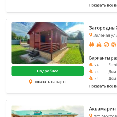
Показать все 
Загородны
Зелёная ул
Варианты ра
Fami
x4
Подробнее
Дом 
x4
Дом 
x4
показать на карте
Показать все 
Аквамарин
пгт Мостовс