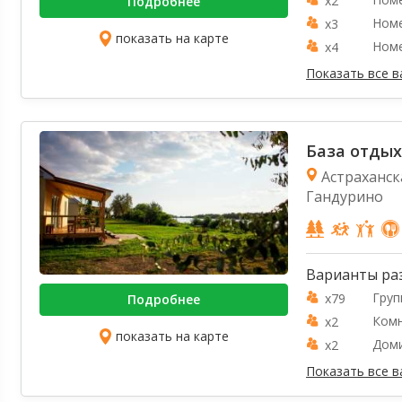
x2
Подробнее
Номе
x3
показать на карте
Номе
x4
Показать все 
База отды
Астраханска
Гандурино
Варианты ра
Груп
x79
Подробнее
Комн
x2
показать на карте
Доми
x2
Показать все 