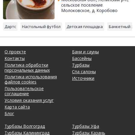
сельское поселение
Молоковское, д. Коробово
Дартс
Настольный футбол
Детская площадка
Банкетный з
О проекте
Бани и сауны
Контакты
Бассейны
Политика обработки
Турбазы
персональных данных
Спа салоны
Политика использования
Источники
файлов cookies
Пользовательское
соглашение
Условия оказания услуг
Карта сайта
Блог
Турбазы Волгоград
Турбазы Уфа
Турбазы Калининград
Турбазы Казань