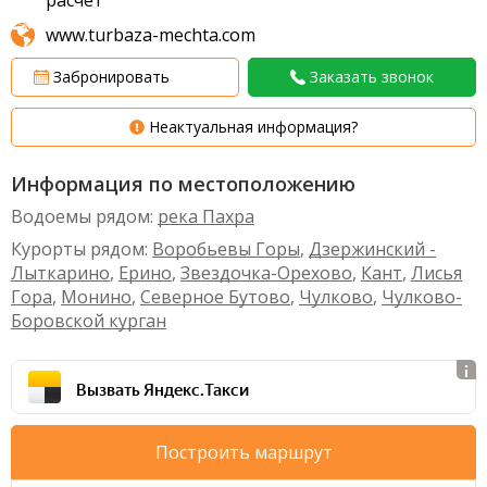
www.turbaza-mechta.com
Забронировать
Заказать звонок
Неактуальная информация?
Информация по местоположению
Водоемы рядом:
река Пахра
Курорты рядом:
Воробьевы Горы
,
Дзержинский -
Лыткарино
,
Ерино
,
Звездочка-Орехово
,
Кант
,
Лисья
Гора
,
Монино
,
Северное Бутово
,
Чулково
,
Чулково-
Боровской курган
Вызвать Яндекс.Такси
Построить маршрут