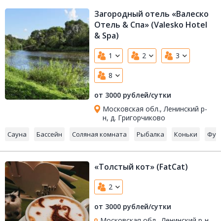
Загородный отель «Валеско
Отель & Спа» (Valesko Hotel
& Spa)
1
2
3
8
от 3000 рублей/сутки
Московская обл., Ленинский р-
н, д. Григорчиково
Сауна
Бассейн
Соляная комната
Рыбалка
Коньки
Фут
«Толстый кот» (FatCat)
2
от 3000 рублей/сутки
Московская обл., Ленинский р-н,