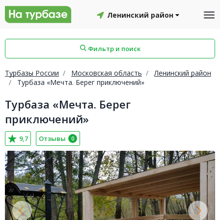
Ленинский район
Фильтр и поиск
Турбазы России
Московская область
Ленинский район
Турбаза «Мечта. Берег приключений»
Турбаза «Мечта. Берег
айон
Смоленский район
Топчихинский район
приключений»
9,7
Отзывы
0
Красноборский район
Онежский район
йон
Северодвинск
Устьянский район