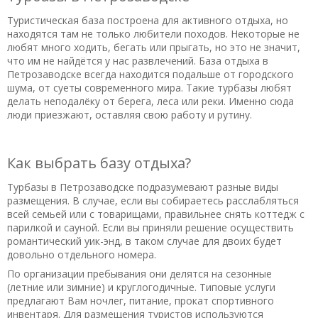
разнообразие прокатого инвентаря. Гости из соседнего
Туристическая база построена для активного отдыха, но
домика сказали что регулярно ездят сюдла рыбачить,
находятся там не только любители походов. Некоторые не
возможно невзыскательны рыбакам здесь нормально, но
любят много ходить, бегать или прыгать, но это не значит,
повторяюсь, ценник не соответствует.
что им не найдётся у нас развлечений. База отдыха в
Петрозаводске всегда находится подальше от городского
Полезный отзыв?
Да
(0)
Нет
(0)
шума, от суеты современного мира. Такие турбазы любят
делать неподалёку от берега, леса или реки. Именно сюда
9,3
люди приезжают, оставляя свою работу и рутину.
Евфимий
о База отдыха «Суйсарь»
14.10.2019 в 17:53
Редкий случай, когда б/о отлично подойдет и чтобы
Как выбрать базу отдыха?
закатить праздник, и чтобы приехать с выключенным
телефоном и погулять-порыбачить. Инфраструктура очень
Турбазы в Петрозаводске подразумевают разные виды
продумана, все есть, персонал работает споро, любая
размещения. В случае, если вы собираетесь расслабляться
всей семьей или с товарищами, правильнее снять коттедж с
просьба выполняется мгновенно) Развлечений в достатке,
парилкой и сауной. Если вы приняли решение осуществить
сам с удовольствием покатался на квадроцикле после
романтический уик-энд, в таком случае для двоих будет
рыбалки. Через полгода юбилей свадьбы, кажется, я нашел
довольно отдельного номера.
место, куда сбежать с женой отметить это дело) ну и сам
По организации пребывания они делятся на сезонные
сюда с удочкой да наживкой еще приеду не раз, это точно.
(летние или зимние) и круглогодичные. Типовые услуги
предлагают Вам ночлег, питание, прокат спортивного
Полезный отзыв?
Да
(0)
Нет
(0)
инвентаря. Для размещения туристов используются