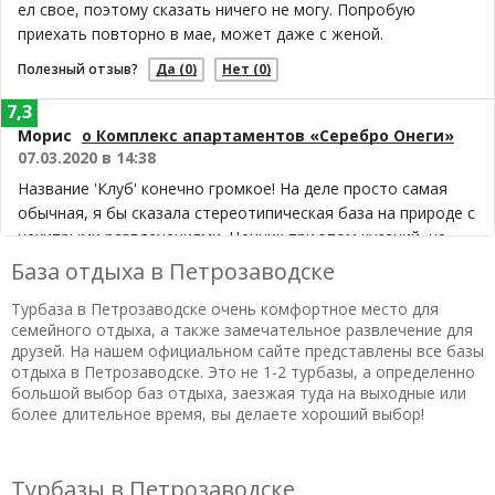
ел свое, поэтому сказать ничего не могу. Попробую
приехать повторно в мае, может даже с женой.
Полезный отзыв?
Да
(0)
Нет
(0)
7,3
Морис
о Комплекс апартаментов «Серебро Онеги»
07.03.2020 в 14:38
Название 'Клуб' конечно громкое! На деле просто самая
обычная, я бы сказала стереотипическая база на природе с
нехитрыми развлечениями. Ценник при этом кусачий, не
соответтствует качеству услуг и проживания. Из персонала
База отдыха в Петрозаводске
видели только женщину-администратора, она очень
Турбаза в Петрозаводске очень комфортное место для
старается делать свою работу, но в одиночку все равно
семейного отдыха, а также замечательное развлечение для
невозможно успеть везде и всюду, что сказывается на
друзей. На нашем официальном сайте представлены все базы
скорости выполнения запросов и просьб со стороны
отдыха в Петрозаводске. Это не 1-2 турбазы, а определенно
гостей. Домики душноватые, а лестницы там вообще
большой выбор баз отдыха, заезжая туда на выходные или
опасные для жизни, это самый главный минус! Еду сначала
более длительное время, вы делаете хороший выбор!
хотели было везти свою, в итоге заказали из
петрозаводской кафешки, это можно было есть, но не
более - безвкусно! Из плюсов базы прекрасная природа и
Турбазы в Петрозаводске