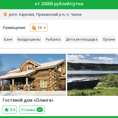
от 20000 рублей/сутки
респ. Карелия, Пряжинский р-н, п. Чална
Размещение:
10
Баня
Квадроциклы
Рыбалка
Детская площадка
Организ
Гостевой дом «Оланга»
8,8
Отзывы
67