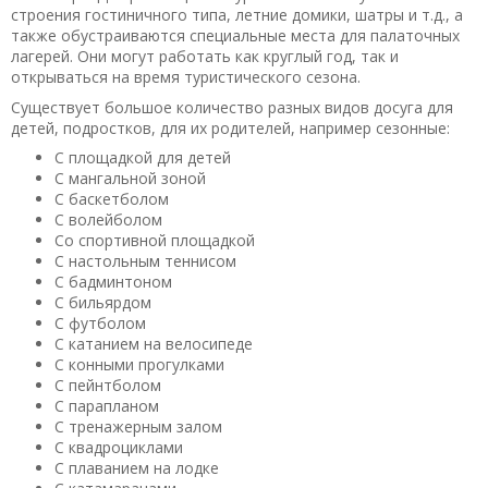
7,7
строения гостиничного типа, летние домики, шатры и т.д., а
также обустраиваются специальные места для палаточных
Евфимий
о Гостевой дом «Царевичи»
лагерей. Они могут работать как круглый год, так и
26.08.2019 в 11:19
открываться на время туристического сезона.
Отдыхали там в декабре удобств мало но
Существует большое количество разных видов досуга для
баня,отдых,природа шикарно,как на даче!!! Кто любит
детей, подростков, для их родителей, например сезонные:
дикую природу,рекомендую!!! Тишина и покой,хорошо
С площадкой для детей
отдохнуть от городской суеты!!!
С мангальной зоной
Полезный отзыв?
Да
(0)
Нет
(0)
С баскетболом
С волейболом
9
Со спортивной площадкой
С настольным теннисом
Адриан
о Комплекс апартаментов «Серебро Онеги»
С бадминтоном
18.08.2019 в 19:26
С бильярдом
Нормальная база для невзыскательных туристов, лодки,
С футболом
рыбалка, шашлыки, баня - что еще надо? Все есть, все
С катанием на велосипеде
устраивает, приезжали и еще приедем. Жаль до магазина
С конными прогулками
С пейнтболом
нужно ехать, не хватает кафешки поближе к базе. В
С парапланом
остальном все как надо. Советую..
С тренажерным залом
Полезный отзыв?
Да
(0)
Нет
(0)
С квадроциклами
С плаванием на лодке
10