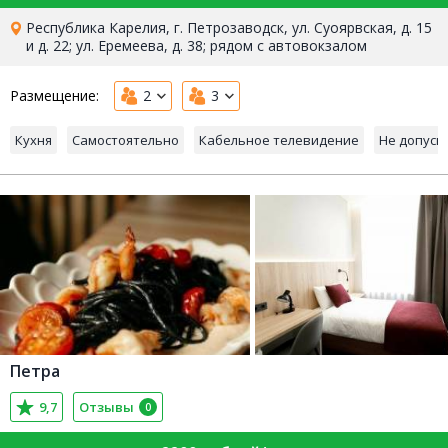
Республика Карелия, г. Петрозаводск, ул. Суоярвская, д. 15
и д. 22; ул. Еремеева, д. 38; рядом с автовокзалом
Размещение:
2
3
Кухня
Самостоятельно
Кабельное телевидение
Не допуск
Петра
9,7
Отзывы
0