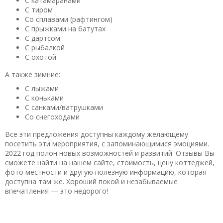
С катамаранами
С тиром
Зураб
о База отдыха «Суйсарь»
Со сплавами (рафтингом)
06.08.2019 в 23:09
С прыжками на батутах
База отдыха расположена в 45 км. от Петрозаводска.
С дартсом
Отличное тихое место, для отдыха от городской суеты.
С рыбалкой
Подходит для проведения торжеств, мероприятий, и
С охотой
естественно для семейного отдыха. Единственное
А также зимние:
неудобство, не на всей территории устойчивая сотовая
С лыжами
связь, хотя для кого-то это будет преимуществом.
С коньками
Полезный отзыв?
Да
(0)
Нет
(0)
С санками/ватрушками
Со снегоходами
Все эти предложения доступны каждому желающему
посетить эти мероприятия, с запоминающимися эмоциями.
2022 год полон новых возможностей и развитий. Отзывы Вы
сможете найти на нашем сайте, стоимость, цену коттеджей,
фото местности и другую полезную информацию, которая
доступна там же. Хороший покой и незабываемые
впечатления — это недорого!