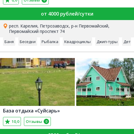
0,0
Отзывы
0
от 4000 рублей/сутки
респ. Карелия, Петрозаводск, р-н Первомайский,
Первомайский проспект 74
Баня
Беседки
Рыбалка
Квадроциклы
Джип-туры
Детс
База отдыха «Суйсарь»
10,0
Отзывы
0