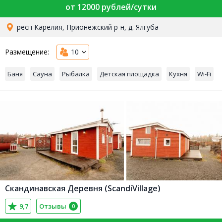
от 12000 рублей/сутки
респ Карелия, Прионежский р-н, д. Ялгуба
Размещение:
10
Баня
Сауна
Рыбалка
Детская площадка
Кухня
Wi-Fi
Скандинавская Деревня (ScandiVillage)
9,7
Отзывы
0