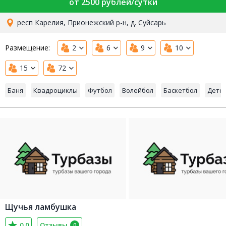
от 2500 рублей/сутки
респ Карелия, Прионежский р-н, д. Суйсарь
Размещение:
2
6
9
10
15
72
Баня
Квадроциклы
Футбол
Волейбол
Баскетбол
Детс
Щучья ламбушка
0,0
Отзывы
0