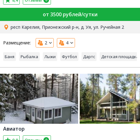
8,4
Отзывы
0
от 3500 рублей/сутки
респ Карелия, Прионежский р-н, д. Уя, ул. Ручейная 2
Размещение:
2
4
Баня
Рыбалка
Лыжи
Футбол
Дартс
Детская площадка
Авиатор