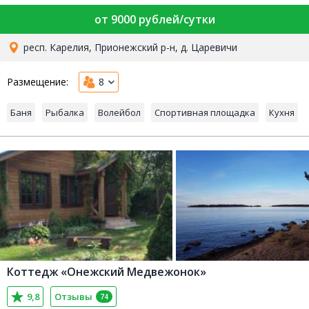
от 9000 рублей/сутки
респ. Карелия, Прионежский р-н, д. Царевичи
Размещение:
8
Баня
Рыбалка
Волейбол
Спортивная площадка
Кухня
Коттедж «Онежский Медвежонок»
9,8
Отзывы
74