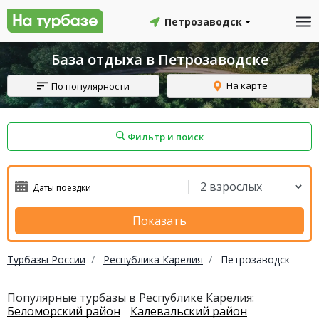
Петрозаводск
База отдыха в Петрозаводске
На карте
По популярности
Фильтр и поиск
айон
Смоленский район
Топчихинский район
Показать
Турбазы России
Республика Карелия
Петрозаводск
Красноборский район
Онежский район
Популярные турбазы в Республике Карелия:
Беломорский район
Калевальский район
йон
Северодвинск
Устьянский район