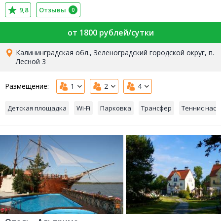
9,8
Отзывы
0
от 1800 рублей/сутки
Калининградская обл., Зеленоградский городской округ, п.
Лесной 3
Размещение:
1
2
4
Детская площадка
Wi-Fi
Парковка
Трансфер
Теннис нас