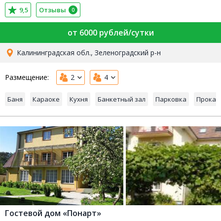
9,5
Отзывы
0
от 6000 рублей/сутки
Калининградская обл., Зеленоградский р-н
Размещение:
2
4
Баня
Караоке
Кухня
Банкетный зал
Парковка
Прокат
Гостевой дом «Понарт»