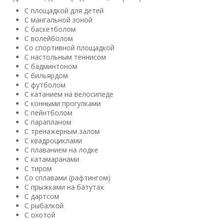
мммм, сомнительно. Из минусов еще парковка неудачно
С площадкой для детей
С мангальной зоной
расположена. Вообще конечно если едете развлекаться
С баскетболом
рыбалкой или где-то еще вне базы что-то делать - то как
С волейболом
место ночевки подойдет. Благо что дома качественные и
Со спортивной площадкой
чистые.
С настольным теннисом
С бадминтоном
Полезный отзыв?
Да
(1)
Нет
(0)
С бильярдом
С футболом
10
С катанием на велосипеде
Яков
о Гостевой дом «Понарт»
С конными прогулками
07.07.2019 в 22:57
С пейнтболом
Сам из Калининграда, на Куршскую периодически езжу по
С парапланом
С тренажерным залом
работе, и всегда по возможности просто захожу в Понар
С квадроциклами
покушать в местном кафе, ибо - великолепно! Время от
С плаванием на лодке
времени с девушкой приезжаем сюда с нночевкой провести
С катамаранами
выходные, крайний раз был в сентябре 2016 года. Всегда
С тиром
встречают радушно как родных, всегда вкусная еда и
Со сплавами (рафтингом)
прекрасный отдых душой и телом. Если погода позволяет,
С прыжками на батутах
С дартсом
катаемся на велосипедах до обессиливания) 'Понарт'
С рыбалкой
хотелось бы порекомендовать всем вне зависимости от
С охотой
предпочтений и пожеланий, в дороге ли на ночь