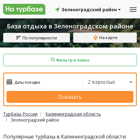
Зеленоградский район
База отдыха в Зеленоградском районе
На карте
По популярности
Фильтр и поиск
айон
Смоленский район
Топчихинский район
Показать
Турбазы России
Калининградская область
Зеленоградский район
Красноборский район
Онежский район
Популярные турбазы в Калининградской области:
йон
Северодвинск
Устьянский район