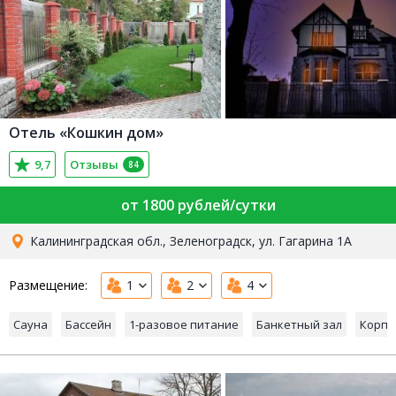
Отель «Кошкин дом»
9,7
Отзывы
84
от 1800 рублей/сутки
Калининградская обл., Зеленоградск, ул. Гагарина 1А
Размещение:
1
2
4
Сауна
Бассейн
1-разовое питание
Банкетный зал
Корпо