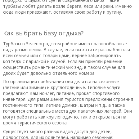
городского шума, от суеты современного мира. Такие
Полезный отзыв?
Да
(1)
Нет
(0)
турбазы любят делать возле берега, леса или реки. Именно
сюда люди приезжают, оставляя свою работу и рутину.
9,3
Эмиль
о Гостевой дом «Понарт»
12.12.2019 в 12:37
Как выбрать базу отдыха?
Достоинства: тихо, отличная природа, виды, отличный
персонал, красивая внутренняя территория, хорошее и
Турбазы в Зеленоградском районе имеют разнообразные
сытное питание Недостатки: маловато развлечений, рано
виды размещения. В случае, если вы хотите расслабляться
закрывается калитка (около 11 вечера), тесная парковка
всей семьей или с товарищами, вернее забронировать
коттедж с парилкой и сауной. Если вы приняли решение
Полезный отзыв?
Да
(1)
Нет
(0)
осуществить романтический уик-энд, в таком случае для
двоих будет довольно отдельного номера.
7,7
По организации пребывания они делятся на сезонные
Альвин
о База отдыха «Визит»
(летние или зимние) и круглогодичные. Типовые услуги
22.10.2019 в 16:29
предлагают Вам ночлег, питание, прокат спортивного
Развлечений очень мало! Только лодки и велики - ну это же
инвентаря. Для размещения туристов предложены строения
несерьезно! 'Визит' скорее гостевой дом по набору услуг,
гостиничного типа, летние домики, шатры и т.д., а также
готовятся специальные места для палаточных лагерей. Они
чем именно база отдыха, всего два коттеджа, зал для
могут работать как круглогодично, так и открываться на
мероприятий, баня и мангалы, как есть гостевой дом ну
время туристического сезона.
либо я чего-то не понимаю! Приехать сюда шашлык
Существует много разных видов досуга для детей,
пожарить и день рождения отметить самое оно, а чтобы
подростков, для их родителей, например сезонные:
отдохнуть на природе и насладиться Куршской косой -