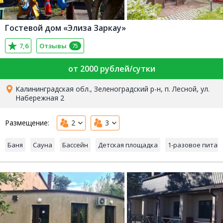
Гостевой дом «Элиза Заркау»
7,6
Отзывы
75
от 2000 рублей/сутки
Калининградская обл., Зеленоградский р-н, п. Лесной, ул.
Набережная 2
Размещение:
2
3
Баня
Сауна
Бассейн
Детская площадка
1-разовое питан