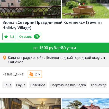
Вилла «Северин Праздничный Комплекс» (Severin
Holiday Village)
7,8
Отзывы
78
от 1500 рублей/сутки
Калининградская обл., Зеленоградский городской округ, п.
Сальское
Размещение:
2
Баня
Сауна
Волейбол
Спортивная площадка
Тренажерн