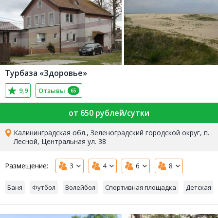
Турбаза «Здоровье»
9,9
Отзывы
65
от 650 рублей/сутки
Калининградская обл., Зеленоградский городской округ, п.
Лесной, Центральная ул. 38
Размещение:
3
4
6
8
Баня
Футбол
Волейбол
Спортивная площадка
Детская 