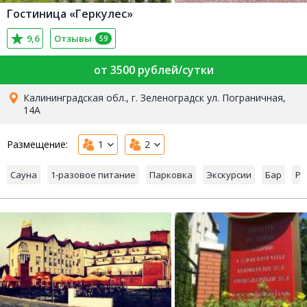
Гостиница «Геркулес»
9,6
Отзывы
59
от 3500 рублей/сутки
Калининградская обл., г. Зеленоградск ул. Пограничная,
14А
Размещение:
1
2
Сауна
1-разовое питание
Парковка
Экскурсии
Бар
Ре