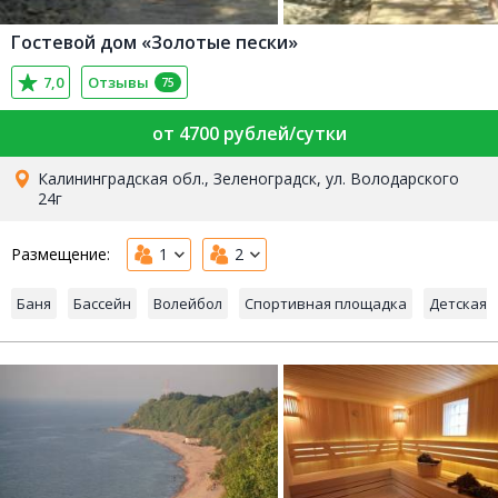
Гостевой дом «Золотые пески»
7,0
Отзывы
75
от 4700 рублей/сутки
Калининградская обл., Зеленоградск, ул. Володарского
24г
Размещение:
1
2
Баня
Бассейн
Волейбол
Спортивная площадка
Детская 