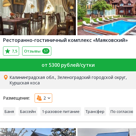
Ресторанно-гостиничный комплекс «Маяковский»
7,5
Отзывы
57
от 5300 рублей/сутки
Калининградская обл., Зеленоградский городской округ,
Куршская коса
Размещение:
2
Баня
Бассейн
1-разовое питание
Трансфер
По согласов