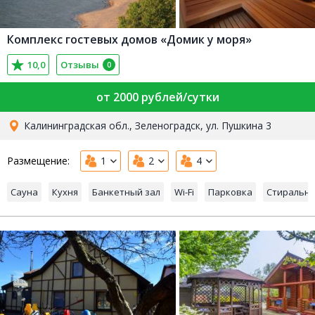
Комплекс гостевых домов «Домик у моря»
10,0
Отзывы
0
от 2000 рублей/сутки
Калининградская обл., Зеленоградск, ул. Пушкина 3
Размещение:
1
2
4
Сауна
Кухня
Банкетный зал
Wi-Fi
Парковка
Стиральн