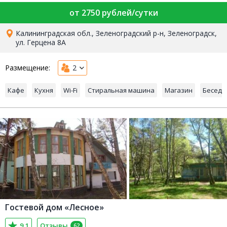
от 2750 рублей/сутки
Калининградская обл., Зеленоградский р-н, Зеленоградск,
ул. Герцена 8А
Размещение:
2
Кафе
Кухня
Wi-Fi
Стиральная машина
Магазин
Беседк
Гостевой дом «Лесное»
9,1
Отзывы
62