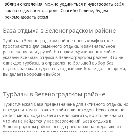
вблизи оживления, можно уединиться и чувствовать себя
как на отдельном острове! Спасибо Галине, будем
рекомендовать всем!
Полезный отзыв?
Да
(1)
Нет
(0)
База отдыха в Зеленоградском районе
10
Турбаза в Зеленоградском районе очень комфортное
Аврелий
о Гостевой дом «Понарт»
пространство для семейного отдыха, и замечательное
05.02.2020 в 06:12
развлечение для друзей. На нашем официальном сайте
указаны все базы отдыха в Зеленоградском районе. Это не
Нам не повезло с погодой, иногда шёл дождь, а в
одна-две турбазы, а определенно большой выбор баз
новогоднюю ночь было +3(!). Чистенькая территория, а
отдыха, заезжая туда на выходные или более долгое время,
рядом сосновый лес. Уборка в номере по требованию.
вы делаете хороший выбор!
Прекрасное питание, очень вкусно и обильно.
Замечательно организованный новогодний банкет. А
Новый год здесь встречают дважды: вначале по Москве, я
Турбазы в Зеленоградском районе
через час по местному времени! Отдыхали с мужем в
Понарте с 29 декабря по 5 января. Мы невыездные и нам
Туристическая база предназначена для активного отдыха, но
находятся там не только любители походов. Некоторые не
посоветовали Калининградскую область, Куршскую косу. И
любят много ходить, бегать или прыгать, но это не значит,
в результате очень понравилось! Мы ощутили на себе
что им не найдётся у нас развлечений. База отдыха в
домашнее, тёплое отношение владельцев отеля.
Зеленоградском районе всегда расположена подальше от