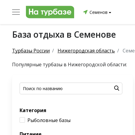
Семенов
База отдыха в Семенове
уриха
Заринский район
Смоленский район
Топ
Турбазы России
Нижегородская область
Семе
Популярные турбазы в Нижегородской области:
он
ргопольский район
Красноборский район
Онежски
Категория
Приморский район
Северодвинск
Устьянский
Рыболовные базы
Питание