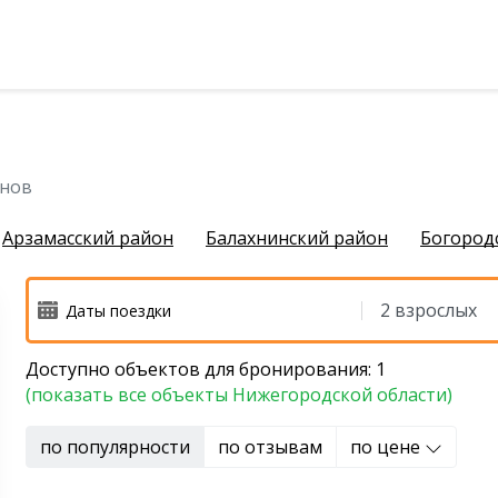
чихинский район
нов
Арзамасский район
Балахнинский район
Богород
Доступно объектов для бронирования: 1
й район
(показать все объекты Нижегородской области)
 район
по популярности
по отзывам
по цене