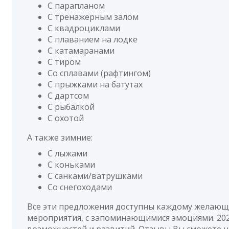
С парапланом
С тренажерным залом
С квадроциклами
С плаванием на лодке
С катамаранами
С тиром
Со сплавами (рафтингом)
С прыжками на батутах
С дартсом
С рыбалкой
С охотой
А также зимние:
С лыжами
С коньками
С санками/ватрушками
Со снегоходами
Все эти предложения доступны каждому желающ
мероприятия, с запоминающимися эмоциями. 202
возможностей и развитий. Отзывы Вы сможете н