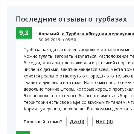
Последние отзывы о турбазах
9,3
Аврамий
о Турбаза «Ягодная деревушк
30.09.2019 в 05:50
Турбаза находится в очень хорошем и красивом месте
можно гулять, загорать и купаться. Расположение т
беседки, мангалы, площадки для игр, всякий спортив
числе и с детьми, занятие найдется всем, места тоже
хочется реально отдохнуть от города - это только 
туалет и душ были на этаже. Но это мы просто не уч
довольно тонкие шторы, которые хорошо пропускали
Это неплохо, но хотелось бы все же иметь выбор - в
территории есть свое кафе со вкусным питанием, что
Кормят умеренно, но хорошо. В целом,мы довольны и
Да
(0)
Нет
(0)
Полезный отзыв?