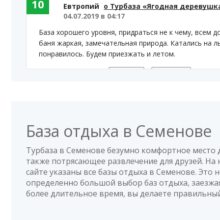
10
Евтропий
о Турбаза «Ягодная деревушк
04.07.2019 в 04:17
База хорошего уровня, придраться не к чему, всем д
баня жаркая, замечательная природа. Катались на л
понравилось. Будем приезжать и летом.
Да
(0)
Нет
(0)
Полезный отзыв?
База отдыха в Семенове
Турбаза в Семенове безумно комфортное место д
также потрясающее развлечение для друзей. Н
сайте указаны все базы отдыха в Семенове. Это н
определенно большой выбор баз отдыха, заезжа
более длительное время, вы делаете правильны