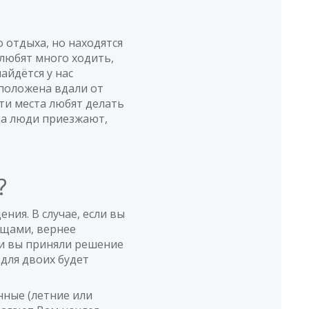
 отдыха, но находятся
любят много ходить,
найдётся у нас
сположена вдали от
Эти места любят делать
юда люди приезжают,
а?
ия. В случае, если вы
ищами, вернее
ли вы приняли решение
 для двоих будет
нные (летние или