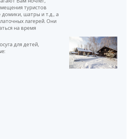
лагают Вам ночлег,
азмещения туристов
домики, шатры и т.д., а
латочных лагерей. Они
аться на время
суга для детей,
ые: