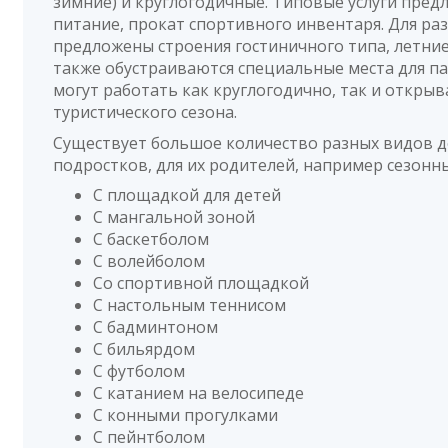
зимние) и круглогодичные. Типовые услуги пред
питание, прокат спортивного инвентаря. Для р
предложены строения гостиничного типа, летние 
также обустраиваются специальные места для па
могут работать как круглогодично, так и открыв
туристического сезона.
Существует большое количество разных видов до
подростков, для их родителей, например сезонн
С площадкой для детей
С мангальной зоной
С баскетболом
С волейболом
Со спортивной площадкой
С настольным теннисом
С бадминтоном
С бильярдом
С футболом
С катанием на велосипеде
С конными прогулками
С пейнтболом