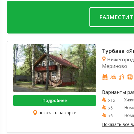
РАЗМЕСТИТ
Турбаза «Я
Нижегородс
Мериново
Варианты ра
Хиж
x15
Подробнее
Номе
x6
показать на карте
Номе
x6
Показать все 