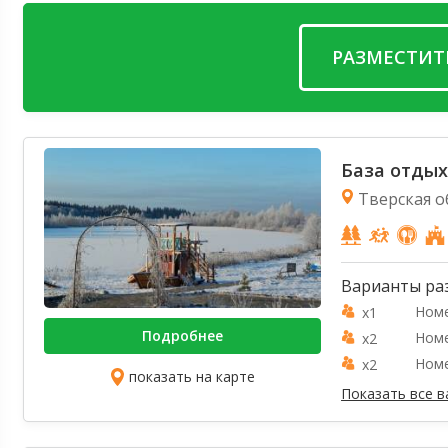
РАЗМЕСТИТ
База отдых
Тверская о
Варианты ра
Номе
x1
Подробнее
Номе
x2
Номе
x2
показать на карте
Показать все 