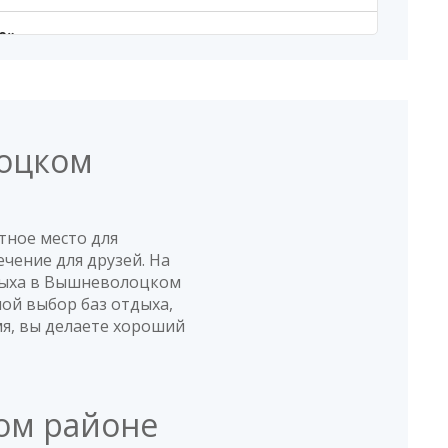
е»
сь - просто, но удобно. Еда в кафе вкусная,
лоцком
орье»
тное место для
чение для друзей. На
е удобное для вас время. Очень вкусно готовят!!
дыха в Вышневолоцком
! Территория ухоженная, природа красивая.
шой выбор баз отдыха,
 мангалом и качелями. Вся наша семья осталась
мя, вы делаете хороший
ом районе
вье»