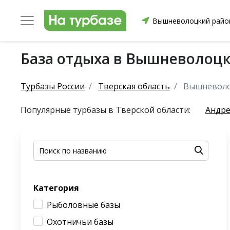
Вышневолоцкий райо
База отдыха в Вышневолоц
уриха
Заринский район
Смоленский район
Топ
Турбазы России
Тверская область
Вышневоло
Популярные турбазы в Тверской области:
Андре
он
ргопольский район
Красноборский район
Онежски
Категория
Приморский район
Северодвинск
Устьянский
Рыболовные базы
Охотничьи базы