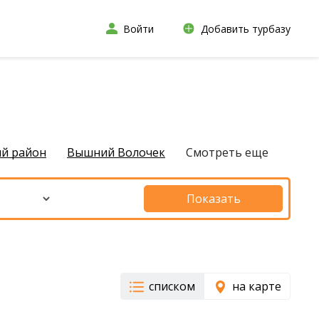
Войти
Добавить турбазу
ий район
Вышний Волочек
Смотреть еще
Показать
списком
на карте