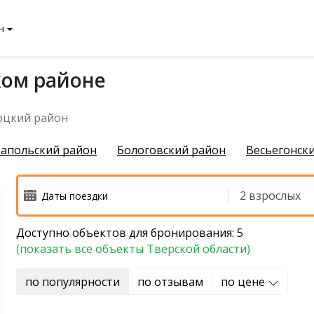
н
ком районе
чихинский район
цкий район
апольский район
Бологовский район
Весьегонск
Доступно объектов для бронирования: 5
й район
(показать все объекты Тверской области)
 район
по популярности
по отзывам
по цене