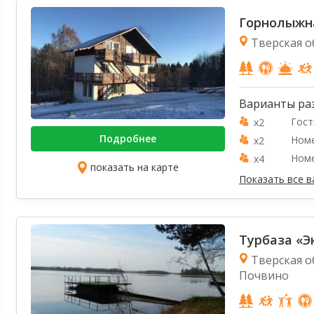
Горнолыжна
Тверская о
Варианты ра
Гост
x2
Подробнее
Номе
x2
Номе
x4
показать на карте
Показать все 
Турбаза «Э
Тверская о
Почвино