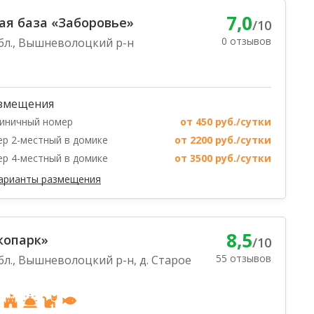
7,0
я база «Заборовье»
/10
0 отзывов
бл., Вышневолоцкий р-н
змещения
иничный номер
от 450 руб./сутки
р 2-местный в домике
от 2200 руб./сутки
р 4-местный в домике
от 3500 руб./сутки
варианты размещения
8,5
копарк»
/10
55 отзывов
бл., Вышневолоцкий р-н, д. Старое