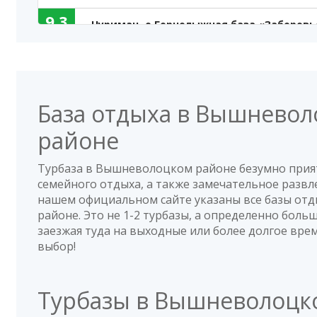
9,3
Нуриман
о Горнолыжная база «Заборовь
23.12.2019 в 14:07
Отлично покатались на лыжах. Проживание понравило
голодными не остались. Банька замечательная)
База отдыха в Вышнево
Да
(0)
Нет
(0)
Полезный отзыв?
районе
10
Ермей
о База отдыха «Проховское подв
16.10.2019 в 10:14
Турбаза в Вышневолоцком районе безумно прия
семейного отдыха, а также замечательное развле
Не обнаружено! Чистые уютные номера. Кухня в любо
нашем официальном сайте указаны все базы от
Персонал очень внимательный и доброжелательный!!
районе. Это не 1-2 турбазы, а определенно боль
Несколько помостов для рыбаков. Удобная беседка с
заезжая туда на выходные или более долгое вре
довольна отдыхом!!!
выбор!
Да
(0)
Нет
(0)
Полезный отзыв?
Турбазы в Вышневолоцк
3,7
Афинодор
о Горнолыжная база «Заборо
08.10.2019 в 22:31