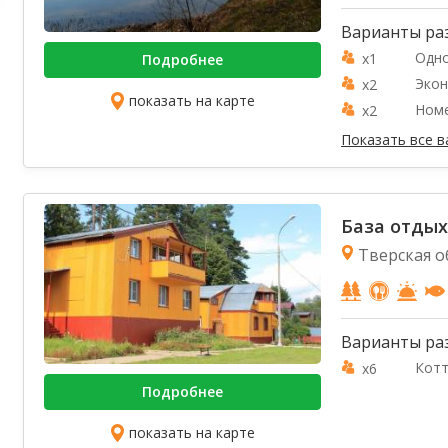
Варианты ра
Одн
x1
Подробнее
Эко
x2
показать на карте
Номе
x2
Показать все 
База отдых
Тверская о
Варианты ра
Кот
x6
Подробнее
показать на карте