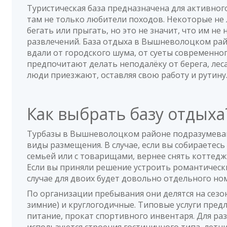
Туристическая база предназначена для активного
НЕ ЕЗЖАЙТЕ ТУДА!!! Когда то давно, наверно там бы
там не только любители походов. Некоторые не 
место! Все убито и заброшено. Администрация, если
бегать или прыгать, но это не значит, что им не 
свою работу. Приехали поздно, дорога плохая. Никого
развлечений. База отдыха в Вышневолоцком рай
дозвонились до человека, выделили 'убоний номер'. 
вдали от городского шума, от суеты современног
забронированными номерами на сайте. Номер без уд
предпочитают делать неподалёку от берега, лес
(там жил обслуживающий персонал). С утра пошли в п
люди приезжают, оставляя свою работу и рутину
Твери...никого нет, наверно после бани не могли от
лицами....инструкторов нет, шлемов нет, все убито и
продлить катание, нужно было искать или вызванива
Как выбрать базу отдых
понедельник оказывается выходной день! Не работал
глушь, поблизости ничего НЕТ... ни одного магазина
Турбазы в Вышневолоцком районе подразумева
Волочка, но не на базе же!!! НИКОМУ не советую, пок
виды размещения. В случае, если вы собираетесь
семьей или с товарищами, вернее снять коттедж 
Да
(0)
Нет
(0)
Полезный отзыв?
Если вы приняли решение устроить романтически
случае для двоих будет довольно отдельного но
По организации пребывания они делятся на сезо
зимние) и круглогодичные. Типовые услуги пред
питание, прокат спортивного инвентаря. Для р