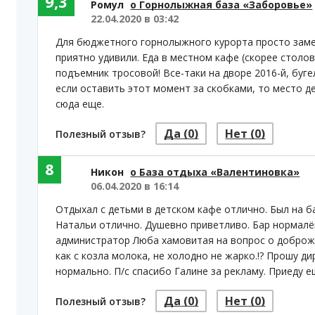
9,3
Ромул
о Горнолыжная база «Заборовье»
22.04.2020 в 03:42
Для бюджетного горнолыжного курорта просто заме
приятно удивили. Еда в местном кафе (скорее столов
подъемник тросовой! Все-таки на дворе 2016-й, буг
если оставить этот момент за скобками, то место д
сюда еще.
Да
(0)
Нет
(0)
Полезный отзыв?
8
Никон
о База отдыха «Валентиновка»
06.04.2020 в 16:14
Отдыхал с детьми в детском кафе отлично. Был на б
Натальи отлично. Душевно приветливо. Бар нормалё
администратор Люба хамовитая на вопрос о доброже
как с козла молока, не холодно не жарко.!? Прошу 
нормально. П/с спасибо Галине за рекламу. Приеду е
Да
(0)
Нет
(0)
Полезный отзыв?