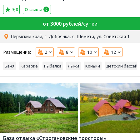
9,8
Отзывы
0
от 3000 рублей/сутки
Пермский край, г. Добрянка, с. Шемети, ул. Советская 1
Размещение:
2
8
10
12
Баня
Караоке
Рыбалка
Лыжи
Коньки
Детский бассейн
База отдыха «Строгановские просторы»