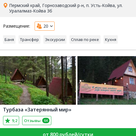
Пермский край, Горнозаводский р-н, п. Усть-Койва, ул.
Уралалмаз-Койва 3б
Размещение:
20
Баня
Трансфер
Экскурсии
Сплав по реке
Кухня
Турбаза «Затерянный мир»
9,2
Отзывы
64
от 800 рублей/сутки