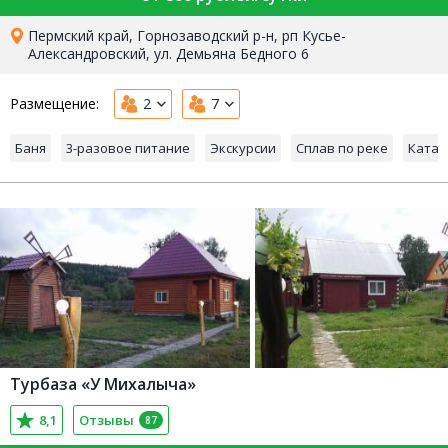
Пермский край, Горнозаводский р-н, рп Кусье-
Александровский, ул. Демьяна Бедного 6
Размещение:
2
7
Баня
3-разовое питание
Экскурсии
Сплав по реке
Ката
Турбаза «У Михалыча»
8,1
Отзывы
87