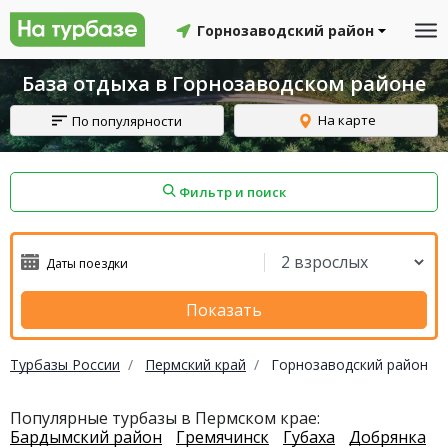
Горнозаводский район
База отдыха в Горнозаводском районе
На карте
По популярности
Фильтр и поиск
айон
Смоленский район
Топчихинский район
Показать
Турбазы России
Пермский край
Горнозаводский район
Красноборский район
Онежский район
Популярные турбазы в Пермском крае:
Бардымский район
Гремячинск
Губаха
Добрянка
йон
Северодвинск
Устьянский район