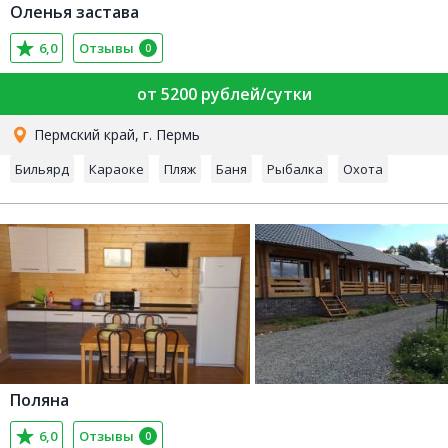
Оленья застава
6,0
Отзывы
0
от 5200 рублей/сутки
Пермский край, г. Пермь
Бильярд
Караоке
Пляж
Баня
Рыбалка
Охота
Поляна
6,0
Отзывы
0