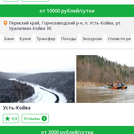
от 10000 рублей/сутки
Пермский край, Горнозаводский р-н, п. Усть-Койва, ул.
Уралалмаз-Койва 3б
Баня
Кухня
Трансфер
Походы
Экскурсии
Сплав по рек
Усть-Койва
0,0
Отзывы
0
от 3000 рублей/сутки