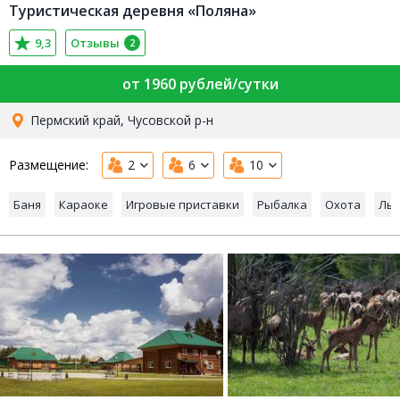
Туристическая деревня «Поляна»
9,3
Отзывы
2
от 1960 рублей/сутки
Пермский край, Чусовской р-н
Размещение:
2
6
10
Баня
Караоке
Игровые приставки
Рыбалка
Охота
Лы