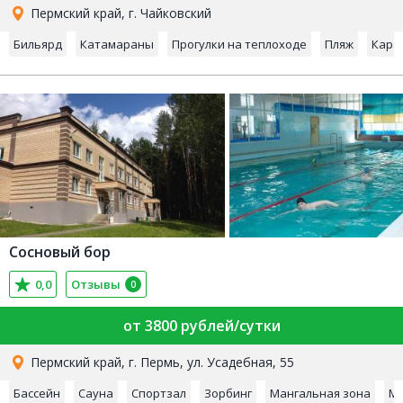
Пермский край, г. Чайковский
Бильярд
Катамараны
Прогулки на теплоходе
Пляж
Кара
Сосновый бор
0,0
Отзывы
0
от 3800 рублей/сутки
Пермский край, г. Пермь, ул. Усадебная, 55
Бассейн
Сауна
Спортзал
Зорбинг
Мангальная зона
Ма