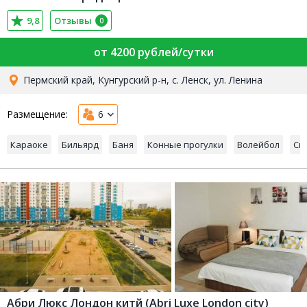
9,8
Отзывы
0
от 4200 рублей/сутки
Пермский край, Кунгурский р-н, с. Ленск, ул. Ленина
Размещение:
6
Караоке
Бильярд
Баня
Конные прогулки
Волейбол
Сп
Абри Люкс Лондон китй (Abri Luxe London city)