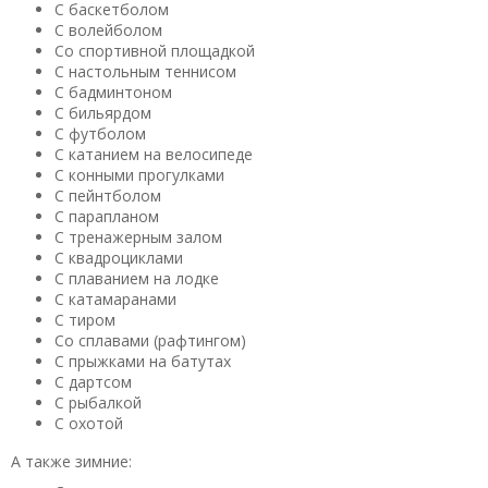
С баскетболом
С волейболом
Со спортивной площадкой
С настольным теннисом
С бадминтоном
С бильярдом
С футболом
С катанием на велосипеде
С конными прогулками
С пейнтболом
С парапланом
С тренажерным залом
С квадроциклами
С плаванием на лодке
С катамаранами
С тиром
Со сплавами (рафтингом)
С прыжками на батутах
С дартсом
С рыбалкой
С охотой
А также зимние: