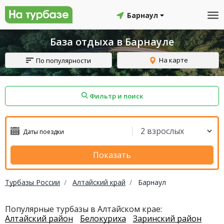
Барнаул
База отдыха в Барнауле
На карте
По популярности
Фильтр и поиск
айон
Смоленский район
Топчихинский район
Показать
Турбазы России
Алтайский край
Барнаул
Красноборский район
Онежский район
Популярные турбазы в Алтайском крае:
Алтайский район
Белокуриха
Заринский район
йон
Северодвинск
Устьянский район