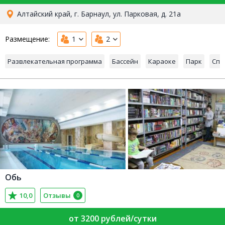
Алтайский край, г. Барнаул, ул. Парковая, д. 21а
Размещение:
1
2
Развлекательная программа
Бассейн
Караоке
Парк
Спо
Обь
10,0
Отзывы
0
от 3200 рублей/сутки