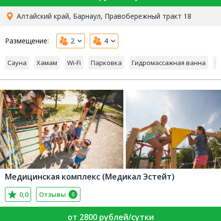
Алтайский край, Барнаул, Правобережный тракт 18
Размещение:
2
4
Сауна
Хамам
Wi-Fi
Парковка
Гидромассажная ванна
Б
Медицинская комплекс (Медикал Эстейт)
0,0
Отзывы
0
от 2800 рублей/сутки