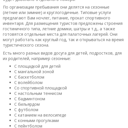
По организации пребывания они делятся на сезонные
(летние или зимние) и круглогодичные. Типовые услуги
предлагают Вам ночлег, питание, прокат спортивного
инвентаря. Для размещения туристов предложены строения
гостиничного типа, летние домики, шатры и т.д., а также
готовятся отдельные места для палаточных лагерей. Они
могут работать как круглый год, так и открываться на время
туристического сезона.
Есть много разных видов досуга для детей, подростков, для
их родителей, например сезонные:
С площадкой для детей
С мангальной зоной
С баскетболом
С волейболом
Со спортивной площадкой
С настольным теннисом
С бадминтоном
С бильярдом
С футболом
С катанием на велосипеде
С конными прогулками
С пейнтболом