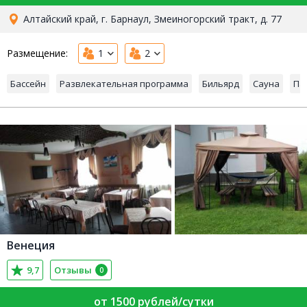
Алтайский край, г. Барнаул, Змеиногорский тракт, д. 77
Размещение:
1
2
Бассейн
Развлекательная программа
Бильярд
Сауна
Па
Венеция
9,7
Отзывы
0
от 1500 рублей/сутки