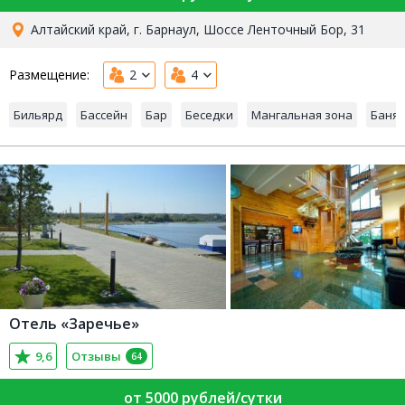
Алтайский край, г. Барнаул, Шоссе Ленточный Бор, 31
Размещение:
2
4
Бильярд
Бассейн
Бар
Беседки
Мангальная зона
Баня
Отель «Заречье»
9,6
Отзывы
64
от 5000 рублей/сутки