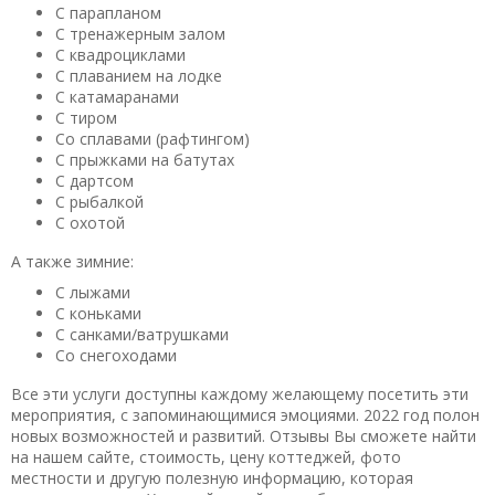
С парапланом
С тренажерным залом
С квадроциклами
С плаванием на лодке
С катамаранами
С тиром
Со сплавами (рафтингом)
С прыжками на батутах
С дартсом
С рыбалкой
С охотой
А также зимние:
С лыжами
С коньками
С санками/ватрушками
Со снегоходами
Все эти услуги доступны каждому желающему посетить эти
мероприятия, с запоминающимися эмоциями. 2022 год полон
новых возможностей и развитий. Отзывы Вы сможете найти
на нашем сайте, стоимость, цену коттеджей, фото
местности и другую полезную информацию, которая