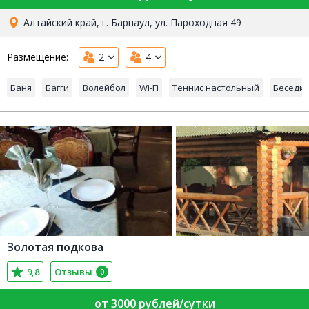
Алтайский край, г. Барнаул, ул. Пароходная 49
Размещение:
2
4
Баня
Багги
Волейбол
Wi-Fi
Теннис настольный
Беседк
Золотая подкова
9,8
Отзывы
0
от 3000 рублей/сутки