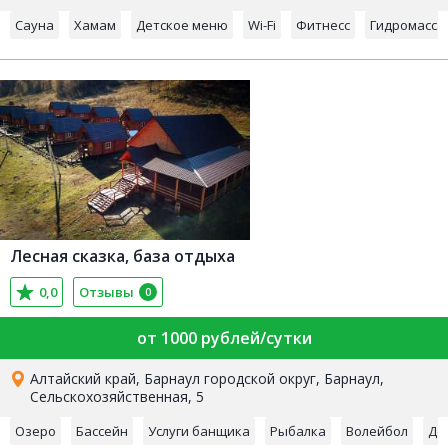
Сауна
Хамам
Детское меню
Wi-Fi
Фитнесс
Гидромасса
Лесная сказка, база отдыха
0,0
Отзывы
0
от 1000 рублей/сутки
Алтайский край, Барнаул городской округ, Барнаул,
Сельскохозяйственная, 5
Озеро
Бассейн
Услуги банщика
Рыбалка
Волейбол
Де