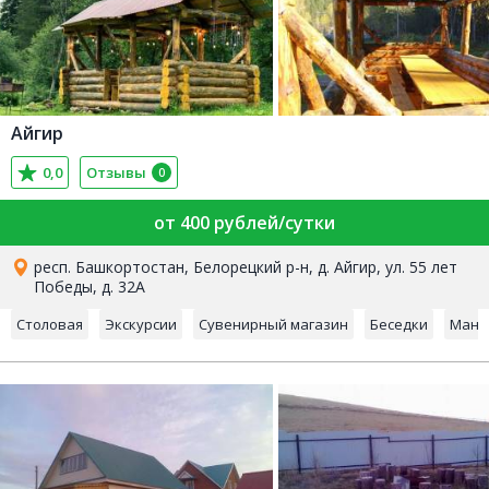
Айгир
0,0
Отзывы
0
от 400 рублей/сутки
респ. Башкортостан, Белорецкий р-н, д. Айгир, ул. 55 лет
Победы, д. 32А
Столовая
Экскурсии
Сувенирный магазин
Беседки
Манг