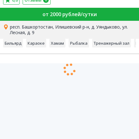
0,0
Отзывы
0
от 2000 рублей/сутки
респ. Башкортостан, Илишевский р-н, д. Уяндыково, ул.
Лесная, д. 9
Бильярд
Караоке
Хамам
Рыбалка
Тренажерный зал
К