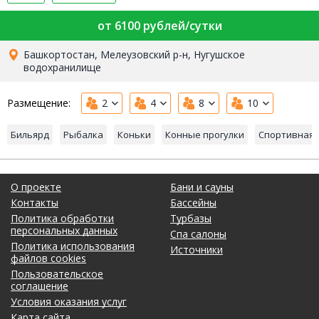
от 6100 рублей/сутки
Башкортостан, Мелеузовский р-н, Нугушское
водохранилище
Размещение:
2
4
8
10
Бильярд
Рыбалка
Коньки
Конные прогулки
Спортивная 
О проекте
Бани и сауны
Контакты
Бассейны
Политика обработки
Турбазы
персональных данных
Спа салоны
Политика использования
Источники
файлов cookies
Пользовательское
соглашение
Условия оказания услуг
Карта сайта