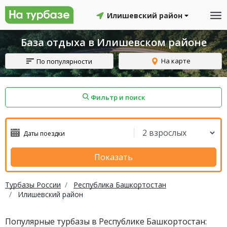
Илишевский район
База отдыха в Илишевском районе
На карте
По популярности
Фильтр и поиск
айон
Смоленский район
Топчихинский район
Показать
Турбазы России
Республика Башкортостан
Илишевский район
Красноборский район
Онежский район
Популярные турбазы в Республике Башкортостан:
йон
Северодвинск
Устьянский район