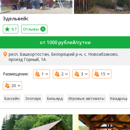
Эдельвейс
9,7
Отзывы
0
от 1000 рублей/сутки
респ. Башкортостан, Белорецкий р-н, с. Новоабзаково,
проезд Горный, 1А
Размещение:
1
2
3
15
20
Бассейн
Зоопарк
Бильярд
Игровые автоматы
Квадроци