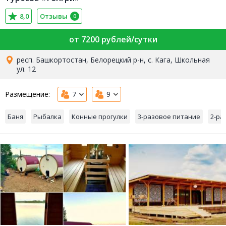
8,0
Отзывы
0
от 7200 рублей/сутки
респ. Башкортостан, Белорецкий р-н, с. Кага, Школьная
ул. 12
Размещение:
7
9
Баня
Рыбалка
Конные прогулки
3-разовое питание
2-ра