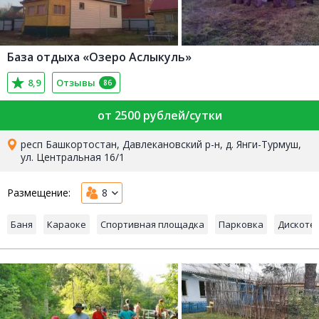
База отдыха «Озеро Аслыкуль»
8,9
Отзывы
86
от 2500 рублей/сутки
респ Башкортостан, Давлекановский р-н, д. Янги-Турмуш,
ул. Центральная 16/1
Размещение:
8
Баня
Караоке
Спортивная площадка
Парковка
Дискоте