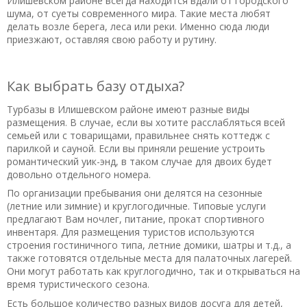
Илишевском районе всегда находится вдали от городского
шума, от суеты современного мира. Такие места любят
делать возле берега, леса или реки. Именно сюда люди
приезжают, оставляя свою работу и рутину.
Как выбрать базу отдыха?
Турбазы в Илишевском районе имеют разные виды
размещения. В случае, если вы хотите расслабляться всей
семьей или с товарищами, правильнее снять коттедж с
парилкой и сауной. Если вы приняли решение устроить
романтический уик-энд, в таком случае для двоих будет
довольно отдельного номера.
По организации пребывания они делятся на сезонные
(летние или зимние) и круглогодичные. Типовые услуги
предлагают Вам ночлег, питание, прокат спортивного
инвентаря. Для размещения туристов используются
строения гостиничного типа, летние домики, шатры и т.д., а
также готовятся отдельные места для палаточных лагерей.
Они могут работать как круглогодично, так и открываться на
время туристического сезона.
Есть большое количество разных видов досуга для детей,