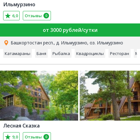
Ильмурзино
6,0
Отзывы
0
от 3000 рублей/сутки
Башкортостан респ., д. Ильмурзино, оз. Ильмурзино
Катамараны
Баня
Рыбалка
Квадроциклы
Ресторан
М
Лесная Сказка
9,0
Отзывы
0