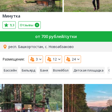
Минутка
9,3
Отзывы
0
от 700 рублей/сутки
респ. Башкортостан, с. Новоабзаково
Размещение:
3
12
24
Бассейн
Бильярд
Баня
Волейбол
Детская площадка
С