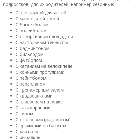
подростков, для их родителей, например сезонные:
С площадкой для детей
С мангальной зоной
С баскетболом
С волейболом
Со спортивной площадкой
С настольным теннисом
С бадминтоном
С бильярдом
С футболом
С катанием на велосипеде
С конными прогулками
С пейнтболом
С парапланом
С тренажерным залом
С квадроциклами
С плаванием на лодке
С катамаранами
С тиром
Со сплавами (рафтингом)
С прыжками на батутах
С дартсом
С рыбалкой