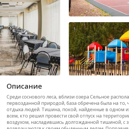
Описание
Среди соснового леса, вблизи озера Сельное распол
первозданной природой, база обречена была на то,
отдыха людей. Тишина, покой, найденные в одном и
всем, кто решил провести свой отпуск на террито
воздухом, насладившись долгожданной тишиной, с 
возвращаются к своим обыденным делам. Поправив