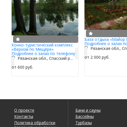
База отдыха «Майор 
Подробнее о залах п
Конно-туристический комплекс
«Верхом по Мещёре»
Подробнее о залах по телефону
от 2 000 руб.
Рязанская обл., Спасский р-н, с. Орехово
от 600 руб.
О проекте
Бани и сауны
Контакты
Бассейны
Политика обработки
Турбазы