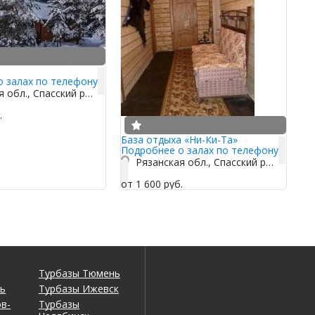
о залах по телефону
Рязанская обл., Спасский р-н, д. Папушево 21А
.
База отдыха «Ни-Ки-Та»
Подробнее о залах по телефону
Рязанская обл., Спасский р-н, д. Папушево 21А
от 1 600 руб.
Турбазы Тюмень
нь
Турбазы Ижевск
в-
Турбазы