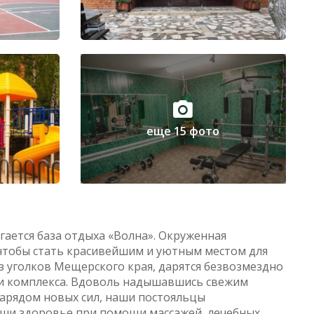
еще 15 фото
агается база отдыха «Волна». Окруженная
 чтобы стать красивейшим и уютным местом для
з уголков Мещерского края, дарятся безвозмездно
рии комплекса. Вдоволь надышавшись свежим
зарядом новых сил, наши постояльцы
ши здоровье при помощи массажей, лечебных