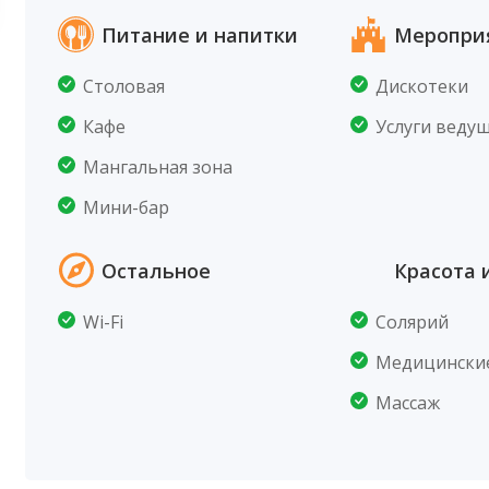
Питание и напитки
Меропри
Столовая
Дискотеки
Кафе
Услуги веду
Мангальная зона
Мини-бар
Остальное
Красота 
Wi-Fi
Солярий
Медицинские
Массаж