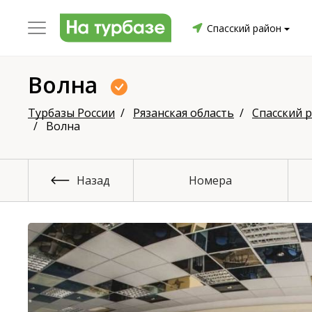
Спасский район
Волна
уриха
Заринский район
Смоленский район
Топ
Турбазы России
Рязанская область
Спасский 
Волна
Назад
Номера
он
ргопольский район
Красноборский район
Онежски
Приморский район
Северодвинск
Устьянский