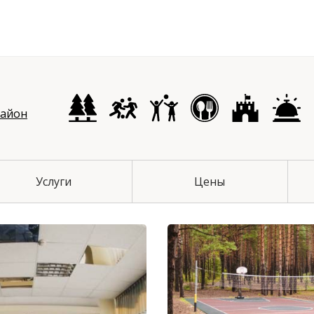
чихинский район
район
Услуги
Цены
й район
 район