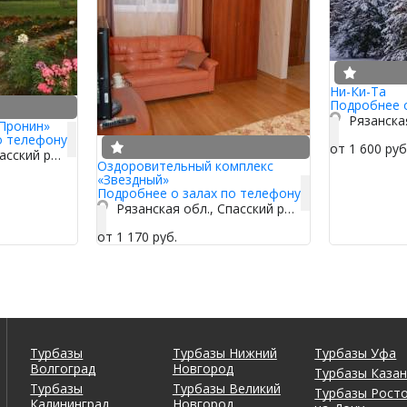
Ни-Ки-Та
Подробнее 
Пронин»
о телефону
от 1 600 руб
Рязанская обл., Спасский р-н, с. Засечье
Оздоровительный комплекс
«Звездный»
Подробнее о залах по телефону
Рязанская обл., Спасский р-н, д. Выползово
от 1 170 руб.
Турбазы
Турбазы Нижний
Турбазы Уфа
Волгоград
Новгород
Турбазы Каза
Турбазы
Турбазы Великий
Турбазы Росто
Калининград
Новгород