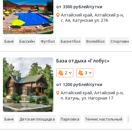
от 3300 рублей/сутки
Алтайский край, Алтайский р-н,
с. Ая, Катунская ул. 27А
Баня
Бассейн
Футбол
Баскетбол
Волейбол
Спортивна
База отдыха «Глобус»
2
3
от 1200 рублей/сутки
Алтайский край, Алтайский р-н,
п. Катунь, ул. Нагорная 17
Баня
Детская площадка
Парковка
Теннис настольный
Э