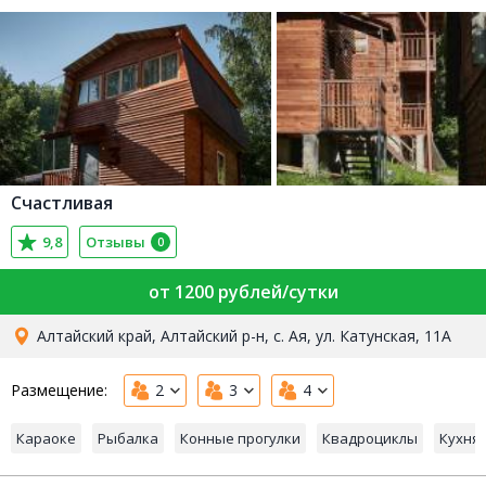
Счастливая
9,8
Отзывы
0
от 1200 рублей/сутки
Алтайский край, Алтайский р-н, с. Ая, ул. Катунская, 11А
Размещение:
2
3
4
Караоке
Рыбалка
Конные прогулки
Квадроциклы
Кухня