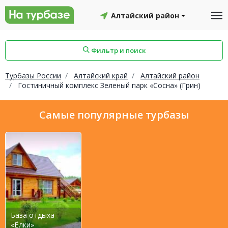
Алтайский район
Фильтр и поиск
Турбазы России
Алтайский край
Алтайский район
Гостиничный комплекс Зеленый парк «Сосна» (Грин)
айон
Смоленский район
Топчихинский район
Самые популярные турбазы
Красноборский район
Онежский район
База отдыха
йон
Северодвинск
Устьянский район
«Ёлки»