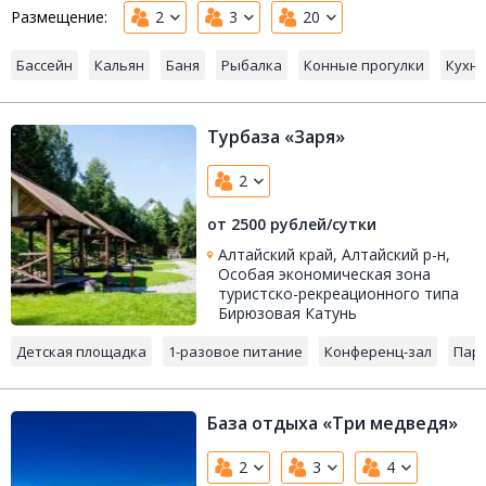
Размещение:
2
3
20
Бассейн
Кальян
Баня
Рыбалка
Конные прогулки
Кухня
Турбаза «Заря»
2
от 2500 рублей/сутки
Алтайский край, Алтайский р-н,
Особая экономическая зона
туристско-рекреационного типа
Бирюзовая Катунь
Детская площадка
1-разовое питание
Конференц-зал
Пар
База отдыха «Три медведя»
2
3
4