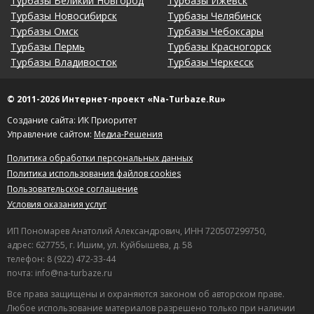
Турбазы Великий Новгород
Турбазы Ижевск
Турбазы Новосибирск
Турбазы Челябинск
Турбазы Омск
Турбазы Чебоксары
Турбазы Пермь
Турбазы Красногорск
Турбазы Владивосток
Турбазы Черкесск
© 2011-2026 Интернет-проект «Na-Turbaze.Ru»
Создание сайта: ИК Приоритет
Управление сайтом:
Медиа-Решения
Политика обработки персональных данных
Политика использования файлов cookies
Пользовательское соглашение
Условия оказания услуг
ИП Пономарев Анатолий Александрович, ИНН 720507299750,
адрес: 627755, г. Ишим, ул. Куйбышева, д. 58
телефон: 8 (922) 472-33-44
почта: info@na-turbaze.ru
Все права защищены и охраняются законом об авторском праве.
Любое использование материалов разрешено только при наличии