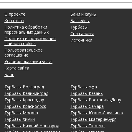
О проекте
Бани и сауны
Контакты
Бассейны
Политика обработки
Турбазы
персональных данных
Спа салоны
Политика использования
Источники
файлов cookies
Пользовательское
соглашение
Условия оказания услуг
Карта сайта
Блог
Турбазы Волгоград
Турбазы Уфа
Турбазы Калининград
Турбазы Казань
Турбазы Краснодар
Турбазы Ростов-на-Дону
Турбазы Красноярск
Турбазы Самара
Турбазы Москва
Турбазы Южно-Сахалинск
Турбазы Химки
Турбазы Екатеринбург
Турбазы Нижний Новгород
Турбазы Тюмень