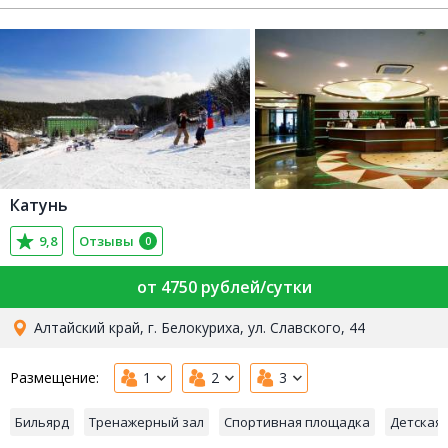
Катунь
9,8
Отзывы
0
от 4750 рублей/сутки
Алтайский край, г. Белокуриха, ул. Славского, 44
Размещение:
1
2
3
Бильярд
Тренажерный зал
Спортивная площадка
Детская