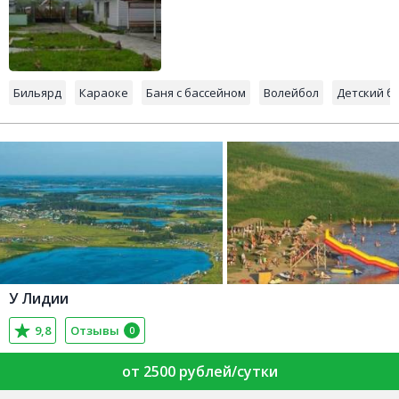
Бильярд
Караоке
Баня с бассейном
Волейбол
Детский б
У Лидии
9,8
Отзывы
0
от 2500 рублей/сутки