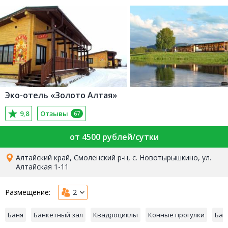
Эко-отель «Золото Алтая»
9,8
Отзывы
67
от 4500 рублей/сутки
Алтайский край, Смоленский р-н, с. Новотырышкино, ул.
Алтайская 1-11
Размещение:
2
Баня
Банкетный зал
Квадроциклы
Конные прогулки
Бас