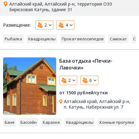
Алтайский край, Алтайский р-н, территория ОЭЗ
Бирюзовая Катунь, здание 31
Размещение:
2
4
Рыбалка
Квадроциклы
Прокат велосипедов
Самокат
Сн
База отдыха «Печки-
Лавочки»
2
6
от 1500 рублей/сутки
Алтайский край, Алтайский р-н,
п. Катунь, Набережная ул. 7
Баня
Бассейн
Караоке
Квадроциклы
Конные прогулки