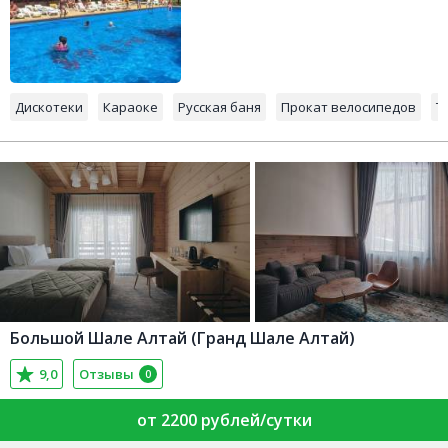
Дискотеки
Караоке
Русская баня
Прокат велосипедов
Т
Большой Шале Алтай (Гранд Шале Алтай)
9,0
Отзывы
0
от 2200 рублей/сутки