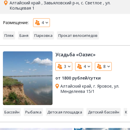
Алтайский край , Завьяловский р-н, с. Светлое , ул.
Кольцевая 1
Размещение:
4
Пляж
Баня
Парковка
Прокат велосипедов
Усадьба «Оазис»
3
4
8
от 1800 рублей/сутки
Алтайский край, г. Яровое, ул.
Менделеева 15/1
Бассейн
Рыбалка
Детская площадка
Детский бассейн
Ку