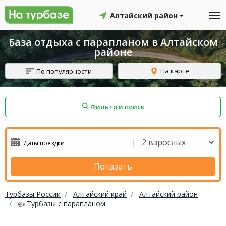
Алтайский район
База отдыха с парапланом в Алтайском
районе
На карте
По популярности
Фильтр и поиск
айон
Смоленский район
Топчихинский район
Показать
Турбазы России
Алтайский край
Алтайский район
👍 Турбазы с парапланом
Красноборский район
Онежский район
йон
Северодвинск
Устьянский район