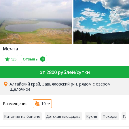
Мечта
9,5
Отзывы
0
от 2800 рублей/сутки
Алтайский край, Завьяловский р-н, рядом с озером
Щелочное
Размещение:
10
Катание на банане
Детская площадка
Кухня
Походы
Ги