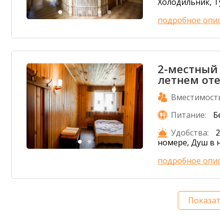
Холодильник, Т
подробное опи
2-местный
летнем от
Вместимост
Питание:
Б
Удобства:
2
номере, Душ в 
подробное опи
Показа