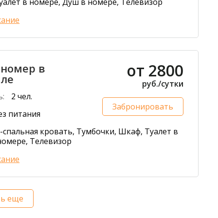
уалет в номере, Душ в номере, Телевизор
сание
от 2800
 номер в
еле
руб./сутки
ь:
2 чел.
Забронировать
ез питания
-спальная кровать, Тумбочки, Шкаф, Туалет в
номере, Телевизор
сание
ть еще