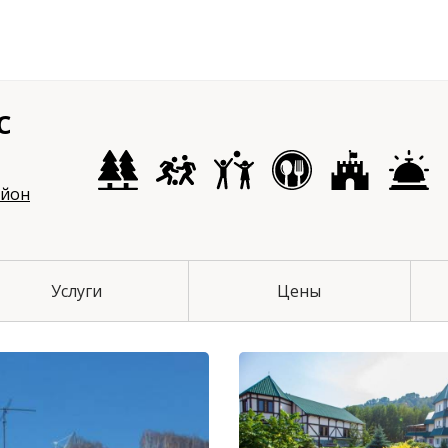
с
чихинский район
айон
Услуги
Цены
й район
 район