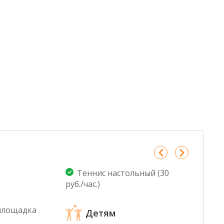
Теннис настольный (30
Пи
руб./час.)
Бар
площадка
Детям
Кафе