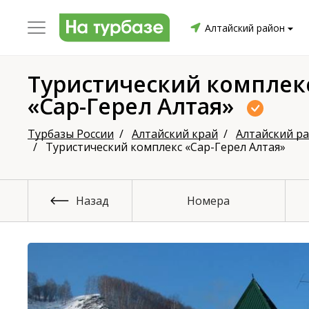
Алтайский район
Туристический комплек
«Сар-Герел Алтая»
уриха
Заринский район
Смоленский район
Топ
Турбазы России
Алтайский край
Алтайский р
Туристический комплекс «Сар-Герел Алтая»
он
Назад
Номера
ргопольский район
Красноборский район
Онежски
Приморский район
Северодвинск
Устьянский