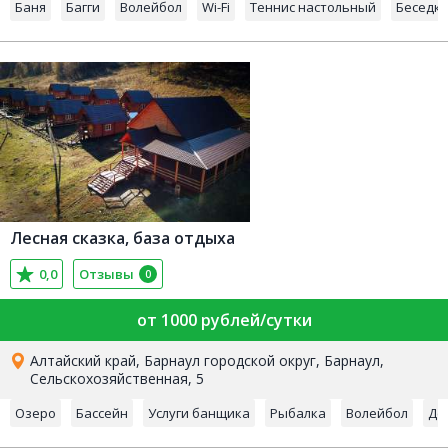
Баня
Багги
Волейбол
Wi-Fi
Теннис настольный
Беседк
Лесная сказка, база отдыха
0,0
Отзывы
0
от 1000 рублей/сутки
Алтайский край, Барнаул городской округ, Барнаул,
Сельскохозяйственная, 5
Озеро
Бассейн
Услуги банщика
Рыбалка
Волейбол
Де