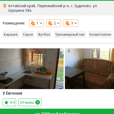
Алтайский край, Первомайский р-н, с. Зудилово, ул.
Шукшина 58а
Размещение:
1
2
3
Караоке
Сауна
Футбол
Тренажерный зал
Косметологиче
У Евгения
9,4
Отзывы
0