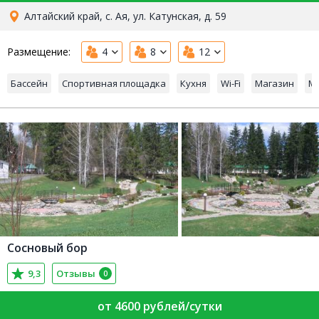
Алтайский край, с. Ая, ул. Катунская, д. 59
Размещение:
4
8
12
Бассейн
Спортивная площадка
Кухня
Wi-Fi
Магазин
Ма
Сосновый бор
9,3
Отзывы
0
от 4600 рублей/сутки