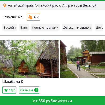
Алтайский край, Алтайский р-н, с. Ая, р-н горы Весёлой
Размещение:
4
Бассейн
Баня
Конные прогулки
Детская площадка
Детск
Шамбала К
10,0
Отзывы
0
от 550 рублей/сутки