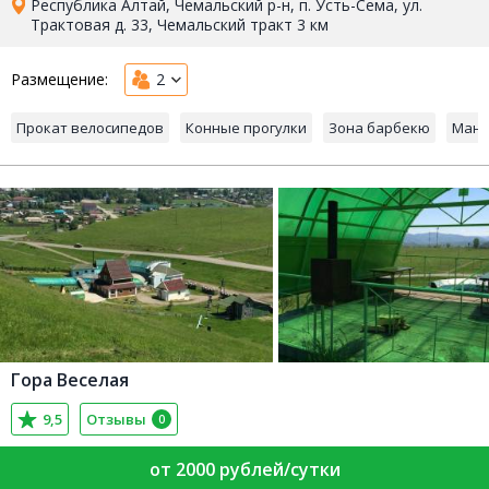
Республика Алтай, Чемальский р-н, п. Усть-Сема, ул.
Трактовая д. 33, Чемальский тракт 3 км
Размещение:
2
Прокат велосипедов
Конные прогулки
Зона барбекю
Манг
Гора Веселая
9,5
Отзывы
0
от 2000 рублей/сутки