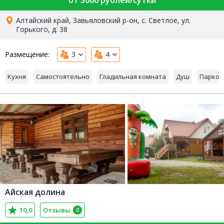
от 3000 рублей/сутки
Алтайский край, Завьяловский р-он, с. Светлое, ул.
Горького, д. 38
Размещение:
3
4
Кухня
Самостоятельно
Гладильная комната
Душ
Парков
Айская долина
10,0
Отзывы
0