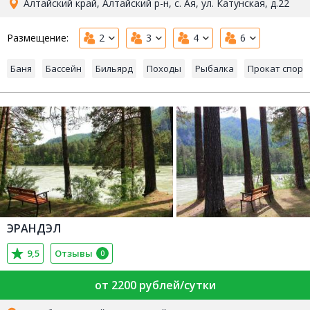
Алтайский край, Алтайский р-н, с. Ая, ул. Катунская, д.22
Размещение:
2
3
4
6
Баня
Бассейн
Бильярд
Походы
Рыбалка
Прокат спорт
ЭРАНДЭЛ
9,5
Отзывы
0
от 2200 рублей/сутки