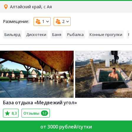
Алтайский край, с Ая
Размещение:
1
2
Бильярд
Дискотеки
Баня
Рыбалка
Конные прогулки
Р
База отдыха «Медвежий угол»
8,3
Отзывы
52
от 3000 рублей/сутки