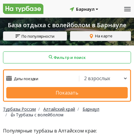
Барнаул
База отдыха с волейболом в Барнауле
На карте
По популярности
Фильтр и поиск
айон
Смоленский район
Топчихинский район
Показать
Турбазы России
Алтайский край
Барнаул
👍 Турбазы с волейболом
Красноборский район
Онежский район
Популярные турбазы в Алтайском крае:
йон
Северодвинск
Устьянский район