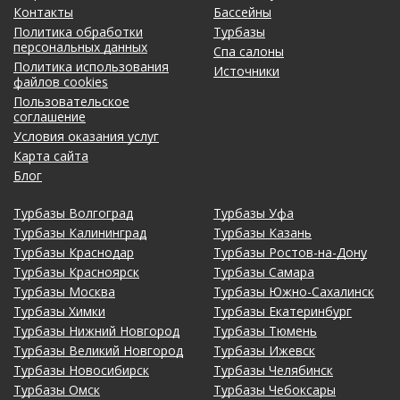
Контакты
Бассейны
Политика обработки
Турбазы
персональных данных
Спа салоны
Политика использования
Источники
файлов cookies
Пользовательское
соглашение
Условия оказания услуг
Карта сайта
Блог
Турбазы Волгоград
Турбазы Уфа
Турбазы Калининград
Турбазы Казань
Турбазы Краснодар
Турбазы Ростов-на-Дону
Турбазы Красноярск
Турбазы Самара
Турбазы Москва
Турбазы Южно-Сахалинск
Турбазы Химки
Турбазы Екатеринбург
Турбазы Нижний Новгород
Турбазы Тюмень
Турбазы Великий Новгород
Турбазы Ижевск
Турбазы Новосибирск
Турбазы Челябинск
Турбазы Омск
Турбазы Чебоксары