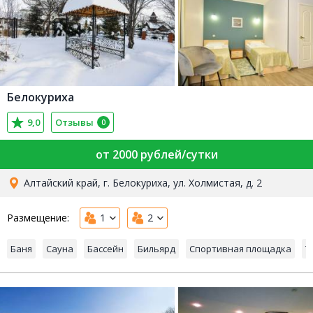
Белокуриха
9,0
Отзывы
0
от 2000 рублей/сутки
Алтайский край, г. Белокуриха, ул. Холмистая, д. 2
Размещение:
1
2
Баня
Сауна
Бассейн
Бильярд
Спортивная площадка
Т