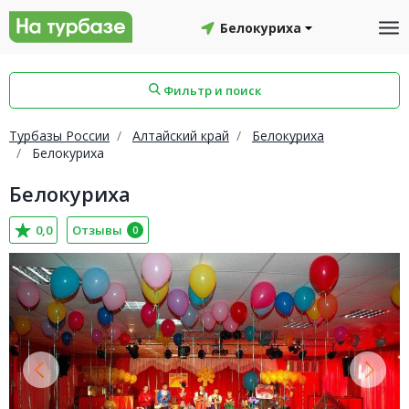
Белокуриха
Фильтр и поиск
Турбазы России
Алтайский край
Белокуриха
Белокуриха
Белокуриха
айон
Смоленский район
Топчихинский район
0,0
Отзывы
0
Красноборский район
Онежский район
йон
Северодвинск
Устьянский район