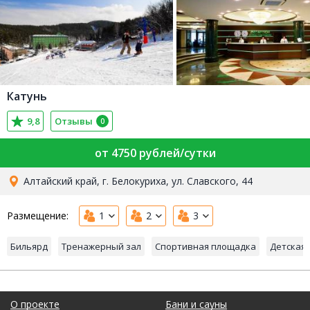
Катунь
9,8
Отзывы
0
от 4750 рублей/сутки
Алтайский край, г. Белокуриха, ул. Славского, 44
Размещение:
1
2
3
Бильярд
Тренажерный зал
Спортивная площадка
Детская
О проекте
Бани и сауны