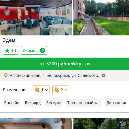
Эдем
9,1
Отзывы
0
от 5200 рублей/сутки
Алтайский край, г. Белокуриха, ул. Славского, 40
Размещение:
1
2
Бассейн
Бильярд
Беседки
Тренажерный зал
Детское ме