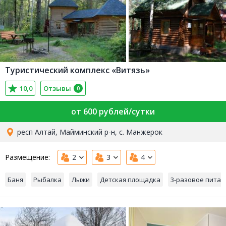
Туристический комплекс «Витязь»
10,0
Отзывы
0
от 600 рублей/сутки
респ Алтай, Майминский р-н, с. Манжерок
Размещение:
2
3
4
Баня
Рыбалка
Лыжи
Детская площадка
3-разовое питан