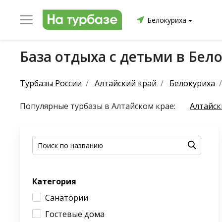
Белокуриха
База отдыха с детьми в Бел
уриха
Заринский район
Смоленский район
Топ
Турбазы России
Алтайский край
Белокуриха
Популярные турбазы в Алтайском крае:
Алтайск
он
ргопольский район
Красноборский район
Онежски
Категория
Приморский район
Северодвинск
Устьянский
Санатории
Гостевые дома