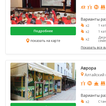
Варианты ра
1 ка
x2
Подробнее
1 ка
x2
Джун
x2
показать на карте
сем
Показать все 
Аврора
Алтайский к
Варианты ра
Стан
x2