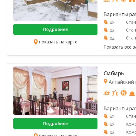
Варианты ра
Стан
x2
Подробнее
Стан
x2
Стан
x2
показать на карте
Показать все 
Сибирь
Алтайский к
Варианты ра
Стан
x2
Подробнее
Ком
x2
Ком
x2
показать на карте