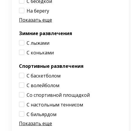
С беседкой
На берегу
Показать еще
Зимние развлечения
С лыжами
С коньками
Спортивные развлечения
С баскетболом
С волейболом
Со спортивной площадкой
С настольным теннисом
С бильярдом
Показать еще