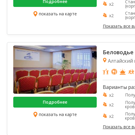
Подробнее
Стан
x2
(кор
Стан
показать на карте
x2
(кор
Показать все 
Беловодье
Алтайский к
Варианты ра
Полу
x2
Подробнее
Полу
x2
кро
Полу
показать на карте
x2
кро
Показать все 