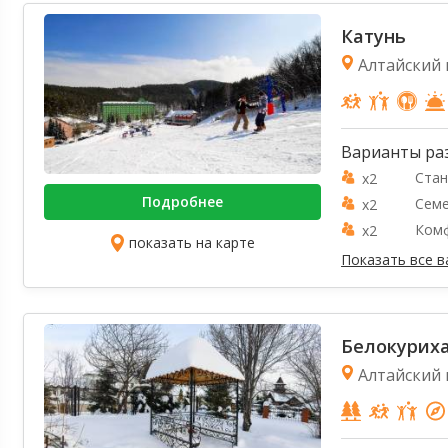
Катунь
Алтайский к
Варианты ра
Стан
x2
Подробнее
Семе
x2
Ком
x2
показать на карте
Показать все 
Белокурих
Алтайский к