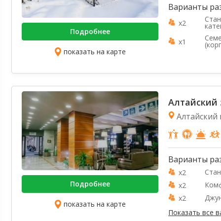
Варианты ра
Стан
x2
кате
Подробнее
Семе
x1
(корп
показать на карте
Алтайский
Алтайский к
Варианты ра
Стан
x2
Подробнее
Комф
x2
Джун
x2
показать на карте
Показать все 