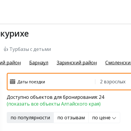
окурихе
чихинский район
👍 Турбазы с детьми
ий район
Барнаул
Заринский район
Смоленски
Доступно объектов для бронирования: 24
й район
(показать все объекты Алтайского края)
 район
по популярности
по отзывам
по цене