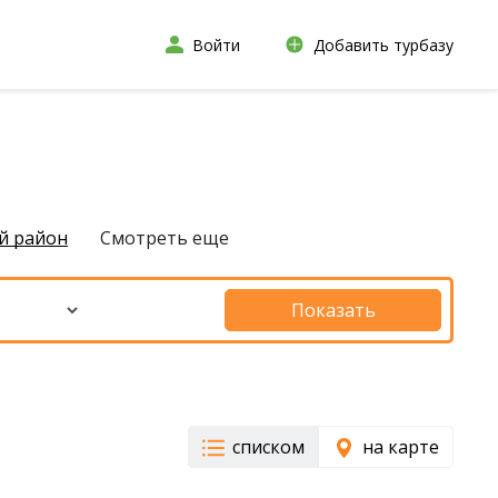
Войти
Добавить турбазу
й район
Смотреть еще
Показать
списком
на карте