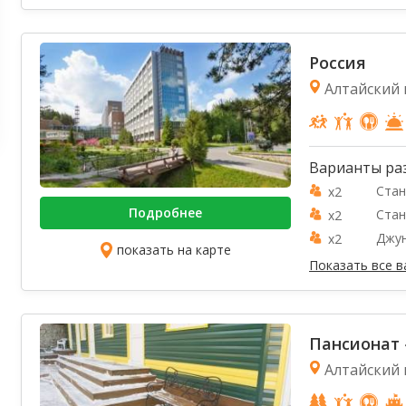
Россия
Алтайский к
Варианты ра
Стан
x2
Подробнее
Стан
x2
Джун
x2
показать на карте
Показать все 
Пансионат 
Алтайский 