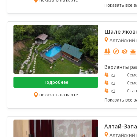
Показать все 
Шале Яков
Алтайский к
Варианты ра
Семе
x2
Подробнее
Семе
x2
Стан
x2
показать на карте
Показать все 
Алтай-Запа
Алтайский к