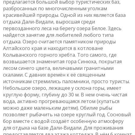
предлагается большой выбор туристических баз,
разбросанных по многочисленным уголкам
красивейшей природы. Одной из них является база
отдыха Дали-Видали, выросшая среди
первозданного леса на берегу озера Белое. Здесь
найдется занятие для любителей любого типа
отдыха. Озеро считается памятником природы
Алтайского края и находится в котловане
Колыванского горного хребта. Того самого, где
возвышается знаменитая гора Синюха, покрытая
лесом синего цвета, величавыми гранитными
скалами. С давних времён к её священным
источникам стремились паломники, просто туристы.
Небольшое озеро, лежащее у склона горы, имеет
круглую форму, глубину до 30 м. В нем очень чистая
вода, активно прогревающаяся летом (купаться
можно даже маленьким детям). Обилие рыбы
позволяет рыбачить на озере круглый год. Сосновый
бор вместе с водой создаёт особенную атмосферу
для отдыха на базе Дали-Видали. Для проживания
предоставляется два этажа коттеджа. В нём 6 комнат