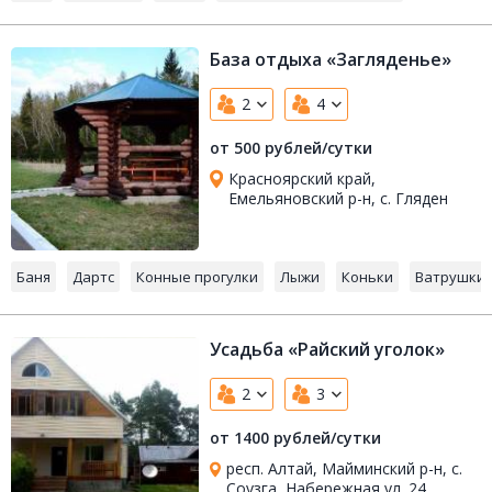
База отдыха «Загляденье»
2
4
от 500 рублей/сутки
Красноярский край,
Емельяновский р-н, с. Гляден
Баня
Дартс
Конные прогулки
Лыжи
Коньки
Ватрушки
Усадьба «Райский уголок»
2
3
от 1400 рублей/сутки
респ. Алтай, Майминский р-н, с.
Соузга, Набережная ул. 24