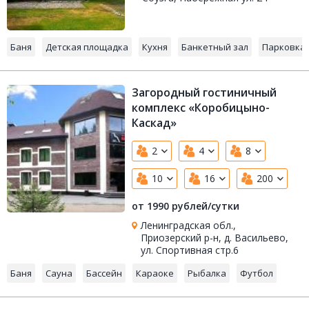
Баня
Детская площадка
Кухня
Банкетный зал
Парковка
Загородный гостиничный
комплекс «Коробицыно-
Каскад»
2
4
8
10
16
200
от 1990 рублей/сутки
Ленинградская обл.,
Приозерский р-н, д. Васильево,
ул. Спортивная стр.6
Баня
Сауна
Бассейн
Караоке
Рыбалка
Футбол