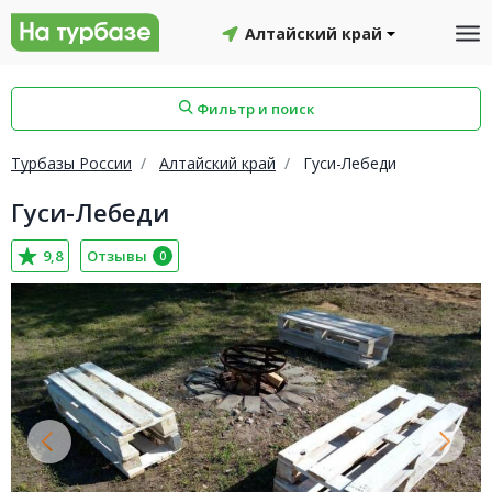
Алтайский край
Фильтр и поиск
Турбазы России
Алтайский край
Гуси-Лебеди
Гуси-Лебеди
айон
Смоленский район
Топчихинский район
9,8
Отзывы
0
Красноборский район
Онежский район
йон
Северодвинск
Устьянский район