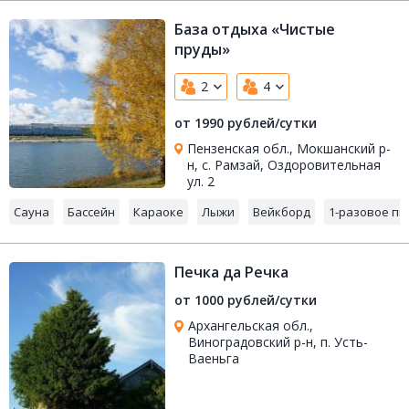
База отдыха «Чистые
пруды»
2
4
от 1990 рублей/сутки
Пензенская обл., Мокшанский р-
н, с. Рамзай, Оздоровительная
ул. 2
Сауна
Бассейн
Караоке
Лыжи
Вейкборд
1-разовое пи
Печка да Речка
от 1000 рублей/сутки
Архангельская обл.,
Виноградовский р-н, п. Усть-
Ваеньга