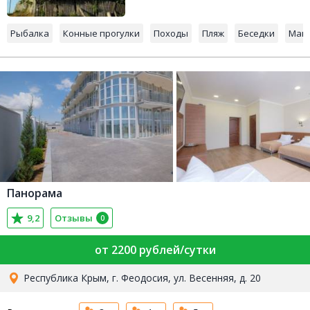
Рыбалка
Конные прогулки
Походы
Пляж
Беседки
Манг
Панорама
9,2
Отзывы
0
от 2200 рублей/сутки
Республика Крым, г. Феодосия, ул. Весенняя, д. 20