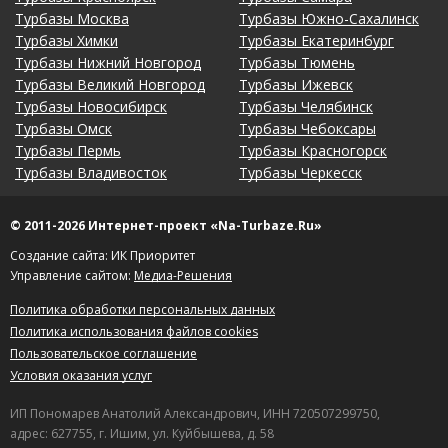
Турбазы Москва
Турбазы Южно-Сахалинск
Турбазы Химки
Турбазы Екатеринбург
Турбазы Нижний Новгород
Турбазы Тюмень
Турбазы Великий Новгород
Турбазы Ижевск
Турбазы Новосибирск
Турбазы Челябинск
Турбазы Омск
Турбазы Чебоксары
Турбазы Пермь
Турбазы Красногорск
Турбазы Владивосток
Турбазы Черкесск
© 2011-2026 Интернет-проект «Na-Turbaze.Ru»
Создание сайта: ИК Приоритет
Управление сайтом:
Медиа-Решения
Политика обработки персональных данных
Политика использования файлов cookies
Пользовательское соглашение
Условия оказания услуг
ИП Пономарев Анатолий Александрович, ИНН 720507299750,
адрес: 627755, г. Ишим, ул. Куйбышева, д. 58