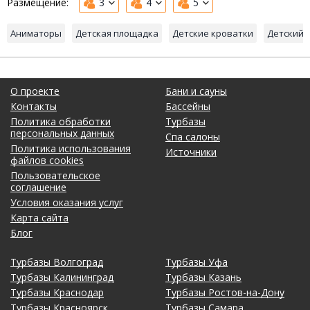
Размещение:
3
4
5
Аниматоры
Детская площадка
Детские кроватки
Детский 
О проекте
Бани и сауны
Контакты
Бассейны
Политика обработки
Турбазы
персональных данных
Спа салоны
Политика использования
Источники
файлов cookies
Пользовательское
соглашение
Условия оказания услуг
Карта сайта
Блог
Турбазы Волгоград
Турбазы Уфа
Турбазы Калининград
Турбазы Казань
Турбазы Краснодар
Турбазы Ростов-на-Дону
Турбазы Красноярск
Турбазы Самара