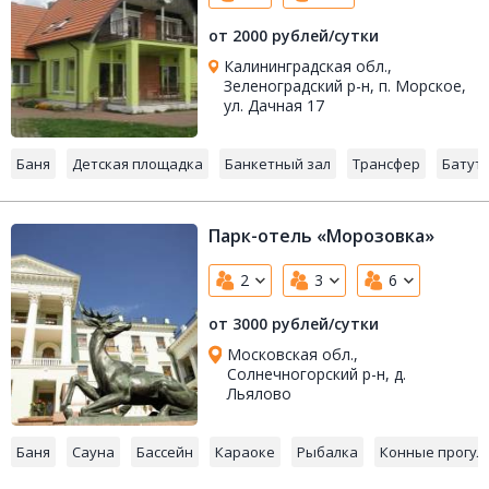
от 2000 рублей/сутки
Калининградская обл.,
Зеленоградский р-н, п. Морское,
ул. Дачная 17
Баня
Детская площадка
Банкетный зал
Трансфер
Батут
Парк-отель «Морозовка»
2
3
6
от 3000 рублей/сутки
Московская обл.,
Солнечногорский р-н, д.
Льялово
Баня
Сауна
Бассейн
Караоке
Рыбалка
Конные прогул