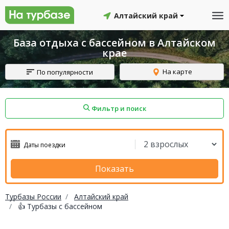
Алтайский край
База отдыха с бассейном в Алтайском
крае
На карте
По популярности
Фильтр и поиск
айон
Смоленский район
Топчихинский район
Показать
Турбазы России
Алтайский край
👍 Турбазы с бассейном
Красноборский район
Онежский район
йон
Северодвинск
Устьянский район