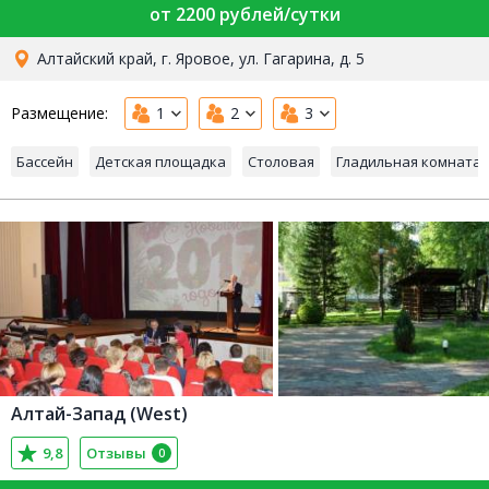
от 2200 рублей/сутки
Алтайский край, г. Яровое, ул. Гагарина, д. 5
Размещение:
1
2
3
Бассейн
Детская площадка
Столовая
Гладильная комната
Алтай-Запад (West)
9,8
Отзывы
0