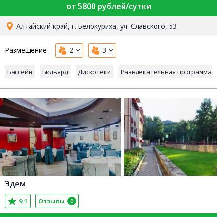
от 5800 рублей/сутки
Алтайский край, г. Белокуриха, ул. Славского, 53
Размещение:
2
3
Бассейн
Бильярд
Дискотеки
Развлекательная программа
Эдем
9,1
Отзывы
0