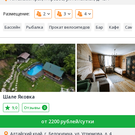
Размещение:
2
3
4
Бассейн
Рыбалка
Прокат велосипедов
Бар
Кафе
Само
Шале Яковка
9,0
Отзывы
0
от 2200 рублей/сутки
Алтайский край, г. Белокуриха, ул. Угрюмова, д. 4