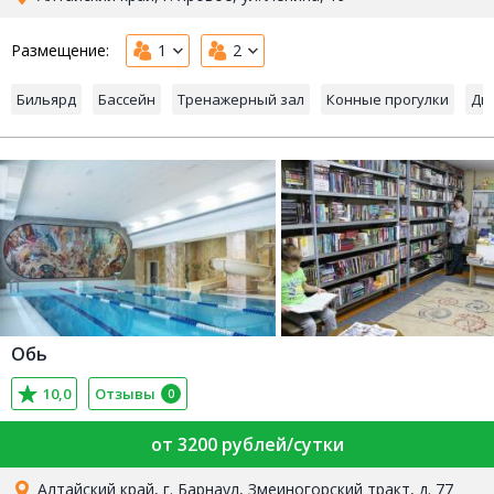
Размещение:
1
2
Бильярд
Бассейн
Тренажерный зал
Конные прогулки
Ди
Обь
10,0
Отзывы
0
от 3200 рублей/сутки
Алтайский край, г. Барнаул, Змеиногорский тракт, д. 77