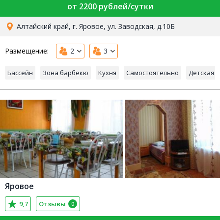
от 2200 рублей/сутки
Алтайский край, г. Яровое, ул. Заводская, д.10Б
Размещение:
2
3
Бассейн
Зона барбекю
Кухня
Самостоятельно
Детская 
Яровое
9,7
Отзывы
0