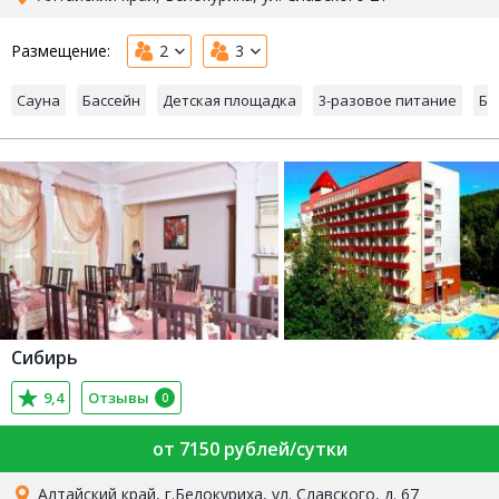
Размещение:
2
3
Сауна
Бассейн
Детская площадка
3-разовое питание
Ба
Сибирь
9,4
Отзывы
0
от 7150 рублей/сутки
Алтайский край, г.Белокуриха, ул. Славского, д. 67