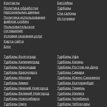
Контакты
Бассейны
Политика обработки
Турбазы
персональных данных
Спа салоны
Политика использования
Источники
файлов cookies
Пользовательское
соглашение
Условия оказания услуг
Карта сайта
Блог
Турбазы Волгоград
Турбазы Уфа
Турбазы Калининград
Турбазы Казань
Турбазы Краснодар
Турбазы Ростов-на-Дону
Турбазы Красноярск
Турбазы Самара
Турбазы Москва
Турбазы Южно-Сахалинск
Турбазы Химки
Турбазы Екатеринбург
Турбазы Нижний Новгород
Турбазы Тюмень
Турбазы Великий Новгород
Турбазы Ижевск
Турбазы Новосибирск
Турбазы Челябинск
Турбазы Омск
Турбазы Чебоксары