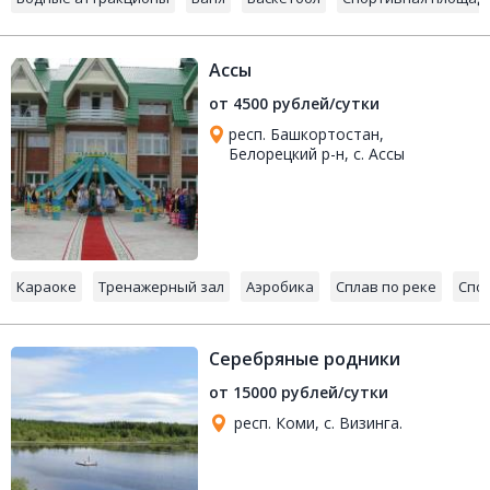
Ассы
от 4500 рублей/сутки
респ. Башкортостан,
Белорецкий р-н, с. Ассы
Караоке
Тренажерный зал
Аэробика
Сплав по реке
Спо
Серебряные родники
от 15000 рублей/сутки
респ. Коми, с. Визинга.