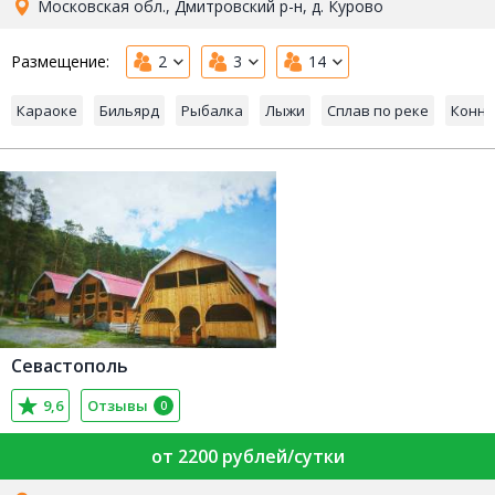
Московская обл., Дмитровский р-н, д. Курово
Размещение:
2
3
14
Караоке
Бильярд
Рыбалка
Лыжи
Сплав по реке
Конны
Севастополь
9,6
Отзывы
0
от 2200 рублей/сутки