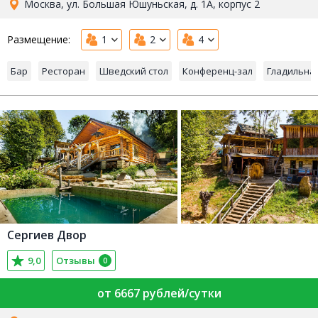
Москва, ул. Большая Юшуньская, д. 1А, корпус 2
Размещение:
1
2
4
Бар
Ресторан
Шведский стол
Конференц-зал
Гладильна
Сергиев Двор
9,0
Отзывы
0
от 6667 рублей/сутки