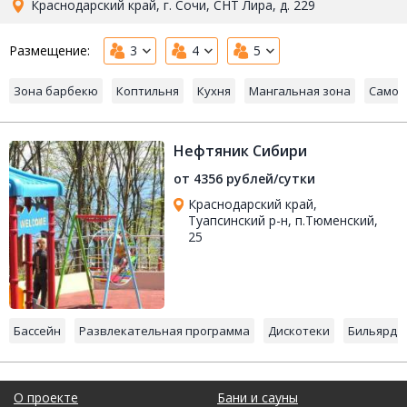
Краснодарский край, г. Сочи, СНТ Лира, д. 229
Размещение:
3
4
5
Зона барбекю
Коптильня
Кухня
Мангальная зона
Самос
Нефтяник Сибири
от 4356 рублей/сутки
Краснодарский край,
Туапсинский р-н, п.Тюменский,
25
Бассейн
Развлекательная программа
Дискотеки
Бильярд
О проекте
Бани и сауны