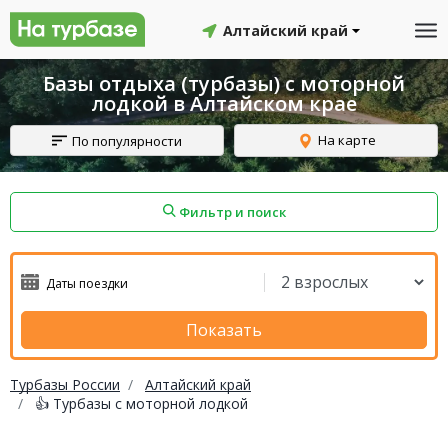
Алтайский край
Базы отдыха (турбазы) с моторной
лодкой в Алтайском крае
На карте
По популярности
Фильтр и поиск
айон
Смоленский район
Топчихинский район
Показать
Турбазы России
Алтайский край
👍 Турбазы с моторной лодкой
Красноборский район
Онежский район
йон
Северодвинск
Устьянский район