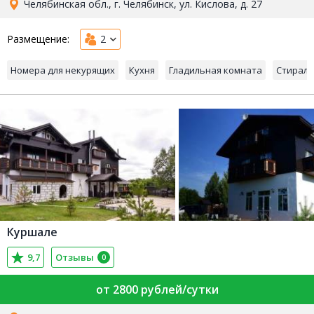
Челябинская обл., г. Челябинск, ул. Кислова, д. 27
Размещение:
2
Номера для некурящих
Кухня
Гладильная комната
Стирал
Куршале
9,7
Отзывы
0
от 2800 рублей/сутки