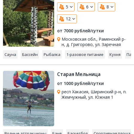
5
6
8
12
от 7000 рублей/сутки
Московская обл., Раменский р-
н, д. Григорово, ул. Заречная
Сауна
Бассейн
Рыбалка
1-разовое питание
Кухня
Пар
Старая Мельница
от 1000 рублей/сутки
респ Хакасия, Ширинский р-н, п.
Жемчужный, ул. Южная 1
Водные аттракционы
Баня
Баскетбол
Спортивная площад